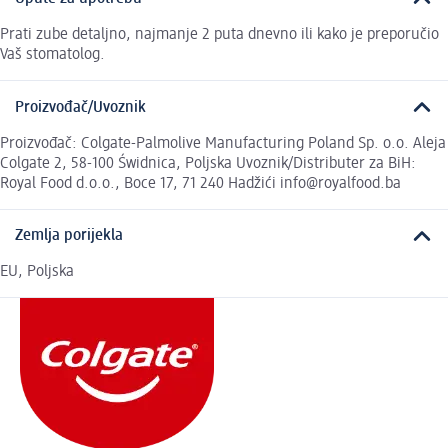
Prati zube detaljno, najmanje 2 puta dnevno ili kako je preporučio
Vaš stomatolog.
Proizvođač/Uvoznik
Proizvođač: Colgate-Palmolive Manufacturing Poland Sp. o.o. Aleja
Colgate 2, 58-100 Świdnica, Poljska Uvoznik/Distributer za BiH:
Royal Food d.o.o., Boce 17, 71 240 Hadžići info@royalfood.ba
Zemlja porijekla
EU, Poljska