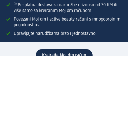
⁽¹⁾ Besplatna dostava za narudžbe u iznosu od 70 KM ili
više samo sa kreiranim Moj dm računom.
Povezani Moj dm i active beauty računi s mnogobrojnim
pogodnostima.
Upravljajte narudžbama brzo i jednostavno.
Kreirajte Moj dm račun
Pomoć
Programi i usluge
dm služba za korisnike
Načini i troškovi dostave
Povrat proizvoda
Preduzeće
O nama
Odgovornost
Karijera
PR i mediji
Svijet proizvoda