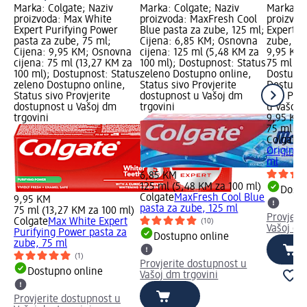
Marka: Colgate; Naziv
Marka: Colgate; Naziv
Marka: C
proizvoda: Max White
proizvoda: MaxFresh Cool
proizvod
Expert Purifying Power
Blue pasta za zube, 125 ml;
Expert Or
pasta za zube, 75 ml;
Cijena: 6,85 KM; Osnovna
zube, 75
Cijena: 9,95 KM; Osnovna
cijena: 125 ml (5,48 KM za
9,95 KM;
cijena: 75 ml (13,27 KM za
100 ml); Dostupnost: Status
75 ml (1
100 ml); Dostupnost: Status
zeleno Dostupno online,
Dostupno
zeleno Dostupno online,
Status sivo Provjerite
Dostupno
Status sivo Provjerite
dostupnost u Vašoj dm
sivo Pro
dostupnost u Vašoj dm
trgovini
u Vašoj 
trgovini
9,95 KM
75 ml (1
Colgate
M
Original
ml
6,85 KM
125 ml (5,48 KM za 100 ml)
Dostu
Colgate
MaxFresh Cool Blue
9,95 KM
pasta za zube, 125 ml
75 ml (13,27 KM za 100 ml)
Provjeri
Colgate
Max White Expert
(10)
Vašoj dm
Purifying Power pasta za
Dostupno online
zube, 75 ml
(1)
Provjerite dostupnost u
Dostupno online
Vašoj dm trgovini
Provjerite dostupnost u