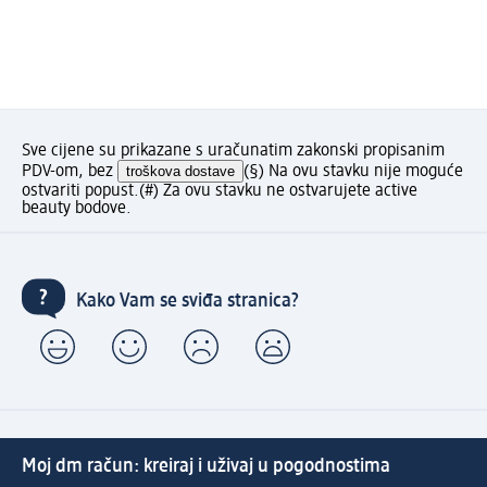
Sve cijene su prikazane s uračunatim zakonski propisanim
PDV-om, bez
troškova dostave
(§) Na ovu stavku nije moguće
ostvariti popust.
(#) Za ovu stavku ne ostvarujete active
beauty bodove.
Kako Vam se sviđa stranica?
Moj dm račun: kreiraj i uživaj u pogodnostima