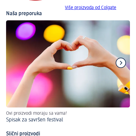
Više proizvoda od Colgate
Naša preporuka
Ovi proizvodi moraju sa vama!
Po
Spisak za savršen festival
Ku
Slični proizvodi