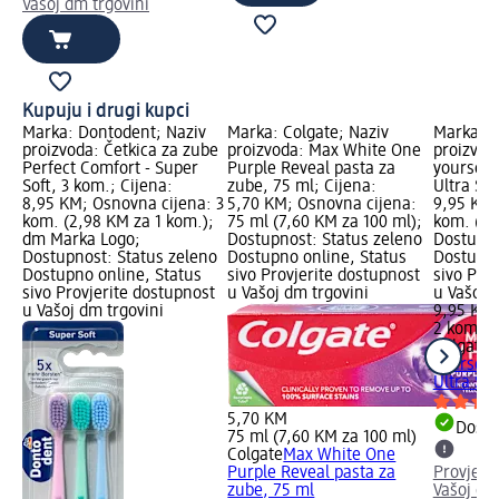
Vašoj dm trgovini
Kupuju i drugi kupci
Marka: Dontodent; Naziv
Marka: Colgate; Naziv
Marka: C
proizvoda: Četkica za zube
proizvoda: Max White One
proizvod
Perfect Comfort - Super
Purple Reveal pasta za
yourself 
Soft, 3 kom.; Cijena:
zube, 75 ml; Cijena:
Ultra Sof
8,95 KM; Osnovna cijena: 3
5,70 KM; Osnovna cijena:
9,95 KM;
kom. (2,98 KM za 1 kom.);
75 ml (7,60 KM za 100 ml);
kom. (4,
dm Marka Logo;
Dostupnost: Status zeleno
Dostupno
Dostupnost: Status zeleno
Dostupno online, Status
Dostupno
Dostupno online, Status
sivo Provjerite dostupnost
sivo Pro
sivo Provjerite dostupnost
u Vašoj dm trgovini
u Vašoj 
u Vašoj dm trgovini
9,95 KM
2 kom. (
Colgate
B
yourself 
Ultra Sof
5,70 KM
Dostu
75 ml (7,60 KM za 100 ml)
Colgate
Max White One
Purple Reveal pasta za
Provjeri
zube, 75 ml
Vašoj dm