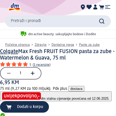
Pretraži i pronađi
dm active beauty: sakupljajte bodove i štedite
Početna stranica
Zdravlje
Dentalna njega
Paste za zube
Colgate
Max Fresh FRUIT FUSION pasta za zube -
Watermelon & Guava, 75 ml
5
(
3 recenzije
)
6,95 KM
75 ml (9,27 KM za 100 ml)
uklj. Pdv plus
dostava
dm stalna cijena
nije povećana od 12.06.2025.
Dodati u korpu