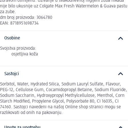
zdravom osmijehu. Uživanje u svakodnevnoj higijeni zuba nikada
nije bilo ukusnije uz Colgate Max Fresh Watermelon & Guava pastu
za zube.
dm broj proizvoda: 3064780
EAN: 8718951698734
Osobine
Svojstva proizvoda:
osjetljiva koža
Sastojci
Sorbitol, Water, Hydrated Silica, Sodium Lauryl Sulfate, Flavour,
PEG-12, Cellulose Gum, Cocamidopropyl Betaine, Sodium Fluoride,
Sodium Saccharin, Hydroxypropyl Methylcellulose, Menthol, Corn
Starch Modified, Propylene Glycol, Polysorbate 80, CI 16035, CI
74160. Sastojci navedeni na našoj Online shop stranici mogu se
razlikovati od onih na pakovanju.
Upute za upotrebu