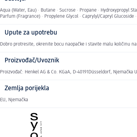
Aqua (Water, Eau) · Butane · Sucrose · Propane · Hydroxypropyl St
Parfum (Fragrance) · Propylene Glycol · Caprylyl/Capryl Glucoside 
Upute za upotrebu
Dobro protresite, okrenite bocu naopačke i stavite malu količinu
Proizvođač/Uvoznik
Proizvođač: Henkel AG & Co. KGaA, D-40191Düsseldorf, Njemačka Uv
Zemlja porijekla
EU, Njemačka