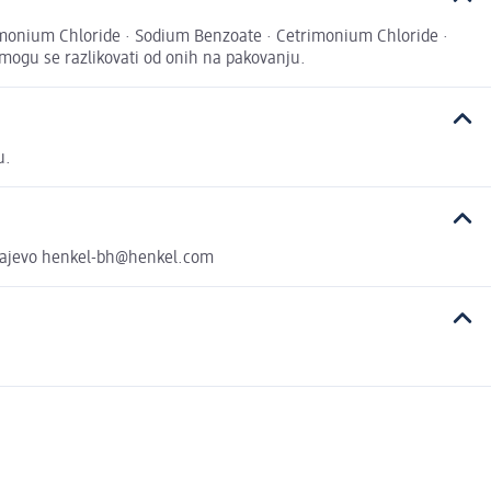
rimonium Chloride · Sodium Benzoate · Cetrimonium Chloride ·
 mogu se razlikovati od onih na pakovanju.
u.
Sarajevo henkel-bh@henkel.com