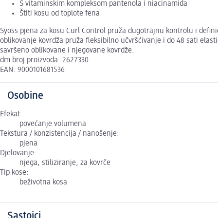
S vitaminskim kompleksom pantenola i niacinamida
Štiti kosu od toplote fena
Syoss pjena za kosu Curl Control pruža dugotrajnu kontrolu i defini
oblikovanje kovrdža pruža fleksibilno učvršćivanje i do 48 sati elast
savršeno oblikovane i njegovane kovrdže.
dm broj proizvoda: 2627330
EAN: 9000101681536
Osobine
Efekat:
povećanje volumena
Tekstura / konzistencija / nanošenje:
pjena
Djelovanje:
njega, stiliziranje, za kovrče
Tip kose:
beživotna kosa
Sastojci