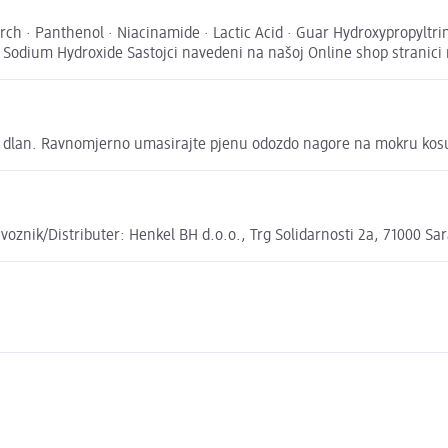
arch · Panthenol · Niacinamide · Lactic Acid · Guar Hydroxypropylt
· Sodium Hydroxide Sastojci navedeni na našoj Online shop stranici
 na dlan. Ravnomjerno umasirajte pjenu odozdo nagore na mokru kos
oznik/Distributer: Henkel BH d.o.o., Trg Solidarnosti 2a, 71000 