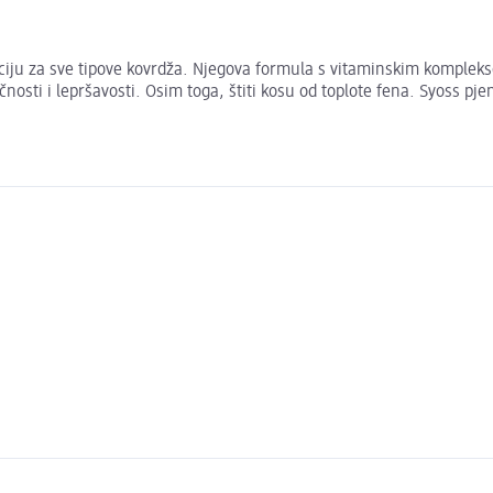
ciju za sve tipove kovrdža. Njegova formula s vitaminskim komplekso
ičnosti i lepršavosti. Osim toga, štiti kosu od toplote fena. Syoss p