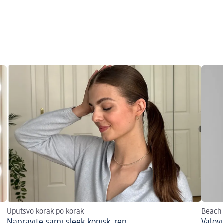
Uputsvo korak po korak
Beach
Napravite sami sleek konjski rep
Valov