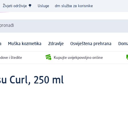
Živjeti održivije 🌳
Usluge
dm služba za korisnike
 pronađi
a
Muška kozmetika
Zdravlje
Osviještena prehrana
Doma
dove i štedite
Kupujte uvijekpovoljno online
u Curl, 250 ml