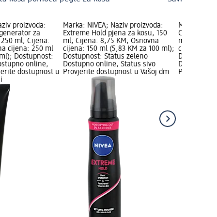
ziv proizvoda:
Marka: NIVEA; Naziv proizvoda:
Marka: syos
egenerator za
Extreme Hold pjena za kosu, 150
Curls & Wav
 250 ml; Cijena:
ml; Cijena: 8,75 KM; Osnovna
ml; Cijena:
a cijena: 250 ml
cijena: 150 ml (5,83 KM za 100 ml);
cijena: 440 
 ml); Dostupnost:
Dostupnost: Status zeleno
Dostupnost:
ostupno online,
Dostupno online, Status sivo
Dostupno on
jerite dostupnost u
Provjerite dostupnost u Vašoj dm
Provjerite 
i