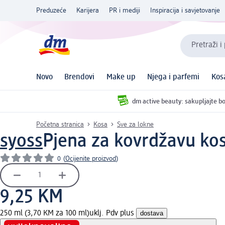
Preduzeće
Karijera
PR i mediji
Inspiracija i savjetovanje
Pretraži i
Novo
Brendovi
Make up
Njega i parfemi
Kos
dm active beauty: sakupljajte bo
Početna stranica
Kosa
Sve za lokne
syoss
Pjena za kovrdžavu kos
0
(
Ocijenite proizvod
)
9,25 KM
250 ml (3,70 KM za 100 ml)
uklj. Pdv plus
dostava