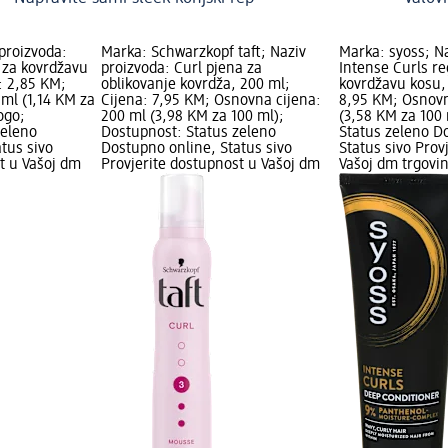
proizvoda:
Marka: Schwarzkopf taft; Naziv
Marka: syoss; Na
 za kovrdžavu
proizvoda: Curl pjena za
Intense Curls r
: 2,85 KM;
oblikovanje kovrdža, 200 ml;
kovrdžavu kosu,
ml (1,14 KM za
Cijena: 7,95 KM; Osnovna cijena:
8,95 KM; Osnovn
ogo;
200 ml (3,98 KM za 100 ml);
(3,58 KM za 100
zeleno
Dostupnost: Status zeleno
Status zeleno D
tus sivo
Dostupno online, Status sivo
Status sivo Prov
t u Vašoj dm
Provjerite dostupnost u Vašoj dm
Vašoj dm trgovin