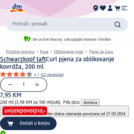
Pretraži i pronađi
dm active beauty: sakupljajte bodove i štedite
Početna stranica
Kosa
Oblikovanje kose
Pjene za kosu
Schwarzkopf taft
Curl pjena za oblikovanje
kovrdža, 200 ml
4.1
(
22 recenzije
)
7,95 KM
200 ml (3,98 KM za 100 ml)
uklj. Pdv plus
dostava
dm stalna cijena
nije povećana od 27.03.2024.
Dodati u korpu