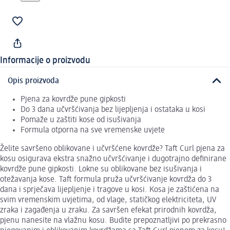
Informacije o proizvodu
Opis proizvoda
Pjena za kovrdže pune gipkosti
Do 3 dana učvršćivanja bez lijepljenja i ostataka u kosi
Pomaže u zaštiti kose od isušivanja
Formula otporna na sve vremenske uvjete
Želite savršeno oblikovane i učvršćene kovrdže? Taft Curl pjena za
kosu osigurava ekstra snažno učvršćivanje i dugotrajno definirane
kovrdže pune gipkosti. Lokne su oblikovane bez isušivanja i
otežavanja kose. Taft formula pruža učvršćivanje kovrdža do 3
dana i sprječava lijepljenje i tragove u kosi. Kosa je zaštićena na
svim vremenskim uvjetima, od vlage, statičkog elektriciteta, UV
zraka i zagađenja u zraku. Za savršen efekat prirodnih kovrdža,
pjenu nanesite na vlažnu kosu. Budite prepoznatljivi po prekrasno