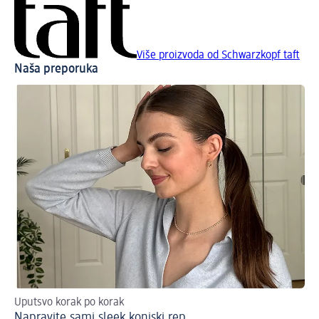
Više proizvoda od Schwarzkopf taft
Naša preporuka
Uputsvo korak po korak
Sti
Napravite sami sleek konjski rep
Fri