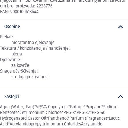
njegovanim i oblikovanim kovrdžama sa Taft Curl pjenom za kosu!
dm broj proizvoda: 2228776
EAN: 9000100613644
Osobine
Efekat:
hidratantno djelovanje
Tekstura / konzistencija / nanošenje:
pjena
Djelovanje:
za kovrče
Snaga učvršćivanja:
srednja pokrivenost
Sastojci
Aqua (Water, Eau)*VP/VA Copolymer*Butane*Propane*Sodium
Benzoate*Cetrimonium Chloride*PEG-8*PEG-32*PEG-40
Hydrogenated Castor Oil*Panthenol*Parfum (Fragrance)*Lactic
Acid*Acrylamidopropyltrimonium Chloride/Acrylamide