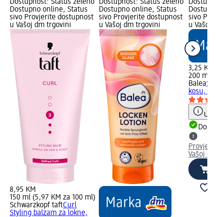
Dostupnost: Status zeleno
Dostupnost: Status zeleno
Dostupno
Dostupno online, Status
Dostupno online, Status
Dostupno
sivo Provjerite dostupnost
sivo Provjerite dostupnost
sivo Pro
u Vašoj dm trgovini
u Vašoj dm trgovini
u Vašoj 
3,25 KM
200 ml (
Balea
Sea
kosu, 20
Uput
Dostu
Provjeri
Vašoj dm
8,95 KM
150 ml (5,97 KM za 100 ml)
Schwarzkopf taft
Curl
Styling balzam za lokne,