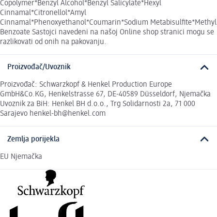
Copolymer*Benzyl Alcohol*Benzyl Salicylate*Hexyl
Cinnamal*Citronellol*Amyl
Cinnamal*Phenoxyethanol*Coumarin*Sodium Metabisulfite*Methyl
Benzoate Sastojci navedeni na našoj Online shop stranici mogu se
razlikovati od onih na pakovanju.
Proizvođač/Uvoznik
Proizvođač: Schwarzkopf & Henkel Production Europe
GmbH&Co.KG, Henkelstrasse 67, DE-40589 Düsseldorf, Njemačka
Uvoznik za BiH: Henkel BH d.o.o., Trg Solidarnosti 2a, 71 000
Sarajevo henkel-bh@henkel.com
Zemlja porijekla
EU Njemačka