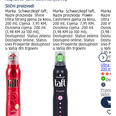
Slični proizvodi
Marka: Schwarzkopf taft;
Marka: Schwarzkopf taft;
Marka: S
Naziv proizvoda: Shine
Naziv proizvoda: Power
Naziv pr
Ultra Strong pjena za kosu,
Cashmere pjena za kosu,
Ultra St
200 ml; Cijena: 7,95 KM;
200 ml; Cijena: 7,95 KM;
200 ml; 
Osnovna cijena: 200 ml
Osnovna cijena: 200 ml
Osnovna 
(3,98 KM za 100 ml);
(3,98 KM za 100 ml);
(3,98 KM
Dostupnost: Status zeleno
Dostupnost: Status zeleno
Dostupno
Dostupno online, Status
Dostupno online, Status
Dostupno
sivo Provjerite dostupnost
sivo Provjerite dostupnost
sivo Pro
u Vašoj dm trgovini
u Vašoj dm trgovini
u Vašoj 
7,95 KM
200 ml (
Schwarzk
Ultra St
200 ml
Dostu
Provjeri
Vašoj dm