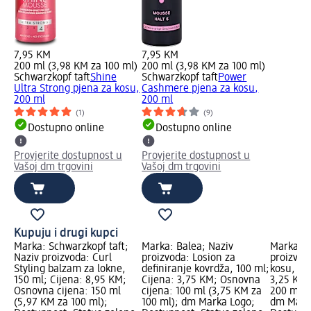
7,95 KM
7,95 KM
200 ml (3,98 KM za 100 ml)
200 ml (3,98 KM za 100 ml)
Schwarzkopf taft
Shine
Schwarzkopf taft
Power
Ultra Strong pjena za kosu,
Cashmere pjena za kosu,
200 ml
200 ml
(1)
(9)
Dostupno online
Dostupno online
Provjerite dostupnost u
Provjerite dostupnost u
Vašoj dm trgovini
Vašoj dm trgovini
Kupuju i drugi kupci
Marka: Schwarzkopf taft;
Marka: Balea; Naziv
Marka: B
Naziv proizvoda: Curl
proizvoda: Losion za
proizvoda
Styling balzam za lokne,
definiranje kovrdža, 100 ml;
kosu, 20
150 ml; Cijena: 8,95 KM;
Cijena: 3,75 KM; Osnovna
3,25 KM;
Osnovna cijena: 150 ml
cijena: 100 ml (3,75 KM za
200 ml (
(5,97 KM za 100 ml);
100 ml); dm Marka Logo;
dm Mark