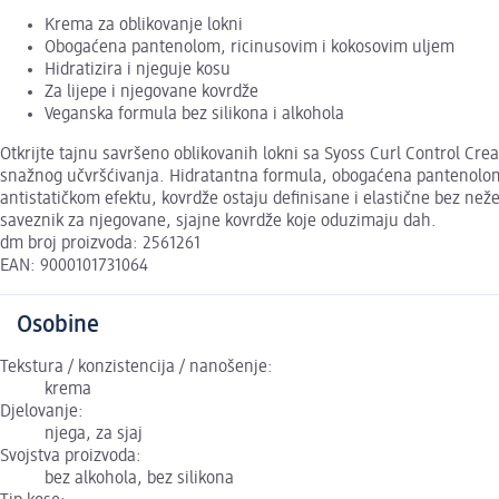
Krema za oblikovanje lokni
Obogaćena pantenolom, ricinusovim i kokosovim uljem
Hidratizira i njeguje kosu
Za lijepe i njegovane kovrdže
Veganska formula bez silikona i alkohola
Otkrijte tajnu savršeno oblikovanih lokni sa Syoss Curl Control Crea
snažnog učvršćivanja. Hidratantna formula, obogaćena pantenolom, r
antistatičkom efektu, kovrdže ostaju definisane i elastične bez neže
saveznik za njegovane, sjajne kovrdže koje oduzimaju dah.
dm broj proizvoda: 2561261
EAN: 9000101731064
Osobine
Tekstura / konzistencija / nanošenje:
krema
Djelovanje:
njega, za sjaj
Svojstva proizvoda:
bez alkohola, bez silikona