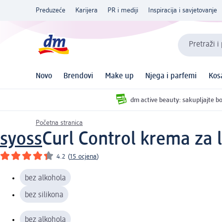
Preduzeće
Karijera
PR i mediji
Inspiracija i savjetovanje
Pretraži i
Novo
Brendovi
Make up
Njega i parfemi
Kos
dm active beauty: sakupljajte bo
Početna stranica
syoss
Curl Control krema za 
4.2
(
15 ocjena
)
bez alkohola
bez silikona
bez alkohola