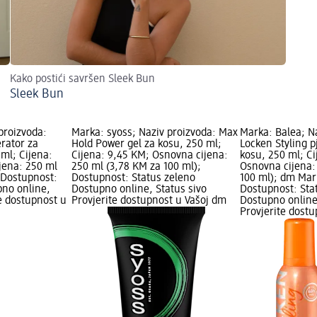
Kako postići savršen Sleek Bun
Sleek Bun
proizvoda:
Marka: syoss; Naziv proizvoda: Max
Marka: Balea; N
rator za
Hold Power gel za kosu, 250 ml;
Locken Styling 
ml; Cijena:
Cijena: 9,45 KM; Osnovna cijena:
kosu, 250 ml; Ci
jena: 250 ml
250 ml (3,78 KM za 100 ml);
Osnovna cijena:
 Dostupnost:
Dostupnost: Status zeleno
100 ml); dm Mar
pno online,
Dostupno online, Status sivo
Dostupnost: Sta
te dostupnost u
Provjerite dostupnost u Vašoj dm
Dostupno online
Provjerite dost