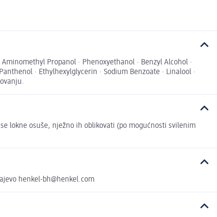
 · Aminomethyl Propanol · Phenoxyethanol · Benzyl Alcohol ·
Panthenol · Ethylhexylglycerin · Sodium Benzoate · Linalool ·
kovanju.
 se lokne osuše, nježno ih oblikovati (po mogućnosti svilenim
Sarajevo henkel-bh@henkel.com