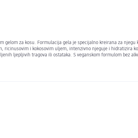
m gelom za kosu. Formulacija gela je specijalno kreirana za njegu ko
icinusovim i kokosovim uljem, intenzivno njeguje i hidratizira kosu
ljenih ljepljivih tragova ili ostataka. S veganskom formulom bez alk