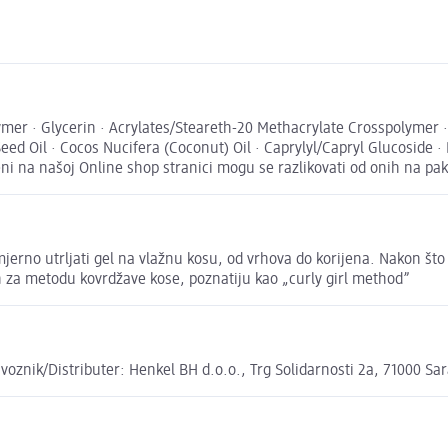
lymer · Glycerin · Acrylates/Steareth-20 Methacrylate Crosspolymer
ed Oil · Cocos Nucifera (Coconut) Oil · Caprylyl/Capryl Glucoside · 
eni na našoj Online shop stranici mogu se razlikovati od onih na pa
jerno utrljati gel na vlažnu kosu, od vrhova do korijena. Nakon što
n za metodu kovrdžave kose, poznatiju kao „curly girl method”
oznik/Distributer: Henkel BH d.o.o., Trg Solidarnosti 2a, 71000 