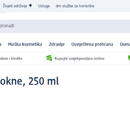
Živjeti održivije 🌳
Usluge
dm služba za korisnike
 pronađi
a
Muška kozmetika
Zdravlje
Osviještena prehrana
Doma
dove i štedite
Kupujte uvijekpovoljno online
lokne, 250 ml