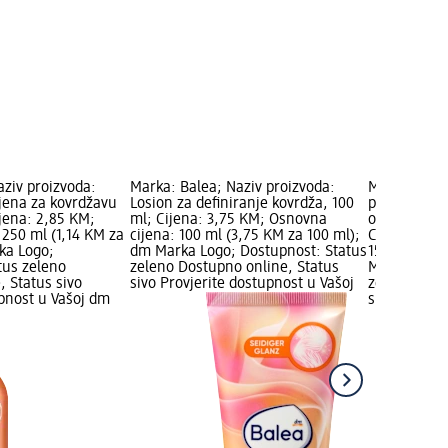
aziv proizvoda:
Marka: Balea; Naziv proizvoda:
Marka: Bal
pjena za kovrdžavu
Losion za definiranje kovrdža, 100
proizvoda: 
jena: 2,85 KM;
ml; Cijena: 3,75 KM; Osnovna
oblikovanje
 250 ml (1,14 KM za
cijena: 100 ml (3,75 KM za 100 ml);
Cijena: 5,9
ka Logo;
dm Marka Logo; Dostupnost: Status
150 ml (3,9
tus zeleno
zeleno Dostupno online, Status
Marka Logo;
, Status sivo
sivo Provjerite dostupnost u Vašoj
zeleno Dost
upnost u Vašoj dm
sivo Provjer