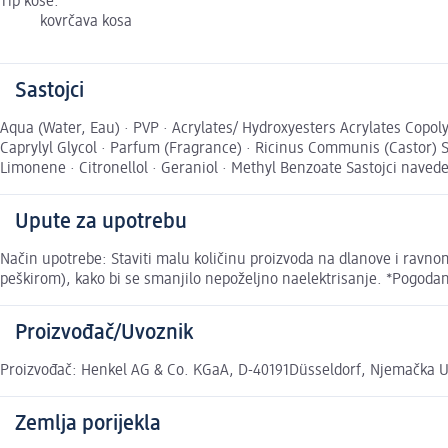
Tip kose:
kovrčava kosa
Sastojci
Aqua (Water, Eau) · PVP · Acrylates/ Hydroxyesters Acrylates Copo
Caprylyl Glycol · Parfum (Fragrance) · Ricinus Communis (Castor) Se
Limonene · Citronellol · Geraniol · Methyl Benzoate Sastojci naved
Upute za upotrebu
Način upotrebe: Staviti malu količinu proizvoda na dlanove i ravnom
peškirom), kako bi se smanjilo nepoželjno naelektrisanje. *Pogoda
Proizvođač/Uvoznik
Proizvođač: Henkel AG & Co. KGaA, D-40191Düsseldorf, Njemačka Uv
Zemlja porijekla