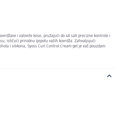
vrdžave i valovite kose, pružajući do 48 sati precizne kontrole i
, ističući prirodnu ljepotu vaših kovrdža. Zahvaljujući
ohola i silikona, Syoss Curl Control Cream gel je vaš pouzdani