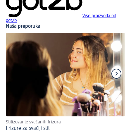
Više proizvoda od
got2b
Naša preporuka
Stilizovanje svečanih frizura
Up
Frizure za svačiji stil
Na