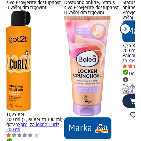
sivo Provjerite dostupnost
Dostupno online, Status
Status z
u Vašoj dm trgovini
sivo Provjerite dostupnost
online, S
u Vašoj dm trgovini
Provjeri
Vašoj dm
3,55 KM
200 ml (
Balea
Hid
za kosu 
Dostu
Provjeri
Vašoj dm
11,95 KM
200 ml (5,98 KM za 100 ml)
got2b
Sprej za lokne Curlz,
200 ml
(1)