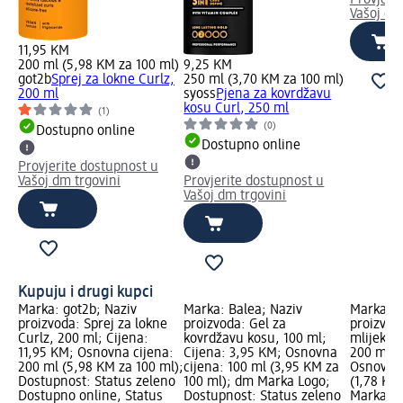
Provjeri
Vašoj dm
11,95 KM
200 ml (5,98 KM za 100 ml)
9,25 KM
got2b
Sprej za lokne Curlz,
250 ml (3,70 KM za 100 ml)
200 ml
syoss
Pjena za kovrdžavu
kosu Curl, 250 ml
(1)
(0)
Dostupno online
Dostupno online
Provjerite dostupnost u
Vašoj dm trgovini
Provjerite dostupnost u
Vašoj dm trgovini
Kupuju i drugi kupci
Marka: got2b; Naziv
Marka: Balea; Naziv
Marka: B
proizvoda: Sprej za lokne
proizvoda: Gel za
proizvod
Curlz, 200 ml; Cijena:
kovrdžavu kosu, 100 ml;
mlijeko z
11,95 KM; Osnovna cijena:
Cijena: 3,95 KM; Osnovna
200 ml; 
200 ml (5,98 KM za 100 ml);
cijena: 100 ml (3,95 KM za
Osnovna 
Dostupnost: Status zeleno
100 ml); dm Marka Logo;
(1,78 KM
Dostupno online, Status
Dostupnost: Status zeleno
Marka Lo