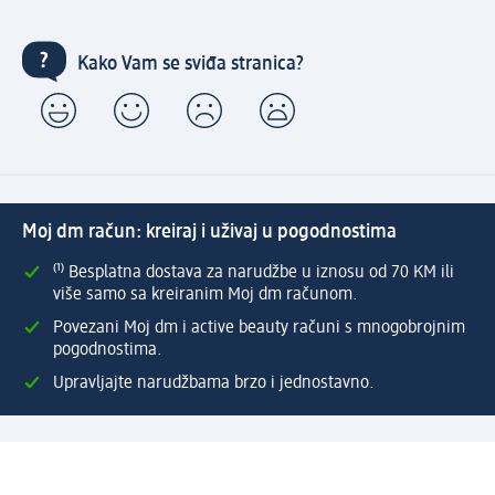
Kako Vam se sviđa stranica?
Moj dm račun: kreiraj i uživaj u pogodnostima
⁽¹⁾ Besplatna dostava za narudžbe u iznosu od 70 KM ili
više samo sa kreiranim Moj dm računom.
Povezani Moj dm i active beauty računi s mnogobrojnim
pogodnostima.
Upravljajte narudžbama brzo i jednostavno.
Kreirajte Moj dm račun