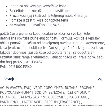
Pjena za oblikovanje kovrdžave kose
Za definisane kovrdže pune elastičnosti
Pruža kosi sjaj i štiti od neželjenog naelektrisanja
Pomaže u zaštiti kose od toplote fena
Za vitalnost i elastičnost do 96 sati
got2b Curlz pjena za kosu idealan je izbor za sve koji žele
definisane kovrdže pune elastičnosti. Formula kosi daje lepršav
oblik i pomaže u zaštiti od neželjenog naelektrisanja. Istovremeno,
kosa je ukroćena i dobija privlačan sjaj. got2b Curlz pjena za kosu
također doprinosi zaštiti kose od toplote fena. Za dugotrajan
rezultat stiliziranja s vitalnošću i elastičnošću koji traje do 96 sati.
dm broj proizvoda: 1136454
EAN: 4015100215540
Sastojci
AQUA (WATER, EAU), VP/VA COPOLYMER, BUTANE, PROPANE,
POLYQUATERNIUM-11, SODIUM BENZOATE , CETRIMONIUM
CHLORIDE , CAPRYLYL/CAPRYL GLUCOSIDE , ISOBUTANE ,
PANTHENOL , LACTIC ACID , PARFUM (FRAGRANCE) ,