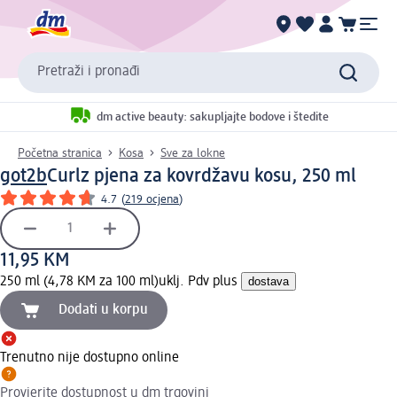
Pretraži i pronađi
dm active beauty: sakupljajte bodove i štedite
Početna stranica
Kosa
Sve za lokne
got2b
Curlz pjena za kovrdžavu kosu, 250 ml
4.7
(
219 ocjena
)
11,95 KM
250 ml (4,78 KM za 100 ml)
uklj. Pdv plus
dostava
Dodati u korpu
Trenutno nije dostupno online
Provjerite dostupnost u dm trgovini