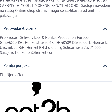
HYDROXYETHYLCELLULOSE, HEXYL CINNAMAL, PHENOXYETHANOL,
CAPRYLYL GLYCOL, LIMONENE, BENZYL ALCOHOL Sastojci navedeni
na našoj Online shop stranici mogu se razlikovati od onih na
pakovanju.
Proizvođač/Uvoznik
Proizvođač: Schwarzkopf & Henkel Production Europe
GmbH&Co.KG, Henkelstrasse 67, DE-40589 Düsseldorf, Njemačka
Uvoznik za BiH: Henkel BH d.o.o., Trg Solidarnosti 2a, 71 000
Sarajevo henkel-bh@henkel.com
Zemlja porijekla
EU, Njemačka