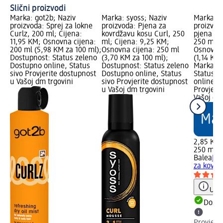
Slični proizvodi
Marka: got2b; Naziv
Marka: syoss; Naziv
Marka: B
proizvoda: Sprej za lokne
proizvoda: Pjena za
proizvod
Curlz, 200 ml; Cijena:
kovrdžavu kosu Curl, 250
pjena za
11,95 KM; Osnovna cijena:
ml; Cijena: 9,25 KM;
250 ml; 
200 ml (5,98 KM za 100 ml);
Osnovna cijena: 250 ml
Osnovna 
Dostupnost: Status zeleno
(3,70 KM za 100 ml);
(1,14 KM
Dostupno online, Status
Dostupnost: Status zeleno
Marka Lo
sivo Provjerite dostupnost
Dostupno online, Status
Status z
u Vašoj dm trgovini
sivo Provjerite dostupnost
online, S
u Vašoj dm trgovini
Provjeri
Vašoj dm
2,85 KM
250 ml (
Balea
Loc
za kovrd
Uput
Dostu