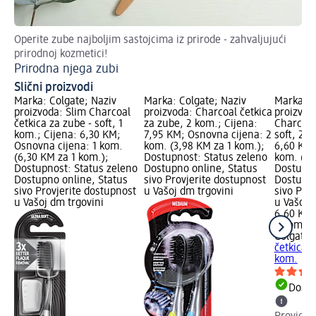
Operite zube najboljim sastojcima iz prirode - zahvaljujući
Ov
prirodnoj kozmetici!
Sp
Prirodna njega zubi
Slični proizvodi
Marka: Colgate; Naziv
Marka: Colgate; Naziv
Marka: C
proizvoda: Slim Charcoal
proizvoda: Charcoal četkica
proizvod
četkica za zube - soft, 1
za zube, 2 kom.; Cijena:
Charcoal
kom.; Cijena: 6,30 KM;
7,95 KM; Osnovna cijena: 2
soft, 2 k
Osnovna cijena: 1 kom.
kom. (3,98 KM za 1 kom.);
6,60 KM;
(6,30 KM za 1 kom.);
Dostupnost: Status zeleno
kom. (3,
Dostupnost: Status zeleno
Dostupno online, Status
Dostupno
Dostupno online, Status
sivo Provjerite dostupnost
Dostupno
sivo Provjerite dostupnost
u Vašoj dm trgovini
sivo Pro
u Vašoj dm trgovini
u Vašoj 
6,60 KM
2 kom. (
Colgate
M
četkica z
kom.
Dostu