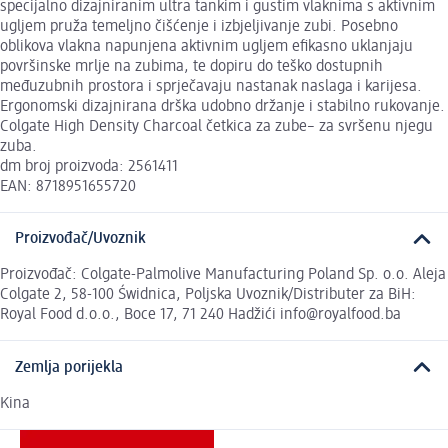
specijalno dizajniranim ultra tankim i gustim vlaknima s aktivnim
ugljem pruža temeljno čišćenje i izbjeljivanje zubi. Posebno
oblikova vlakna napunjena aktivnim ugljem efikasno uklanjaju
površinske mrlje na zubima, te dopiru do teško dostupnih
međuzubnih prostora i sprječavaju nastanak naslaga i karijesa.
Ergonomski dizajnirana drška udobno držanje i stabilno rukovanje.
Colgate High Density Charcoal četkica za zube– za svršenu njegu
zuba.
dm broj proizvoda: 2561411
EAN: 8718951655720
Proizvođač/Uvoznik
Proizvođač: Colgate-Palmolive Manufacturing Poland Sp. o.o. Aleja
Colgate 2, 58-100 Świdnica, Poljska Uvoznik/Distributer za BiH:
Royal Food d.o.o., Boce 17, 71 240 Hadžići info@royalfood.ba
Zemlja porijekla
Kina