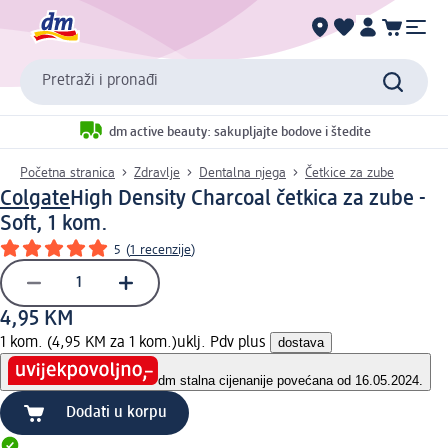
Pretraži i pronađi
dm active beauty: sakupljajte bodove i štedite
Početna stranica
Zdravlje
Dentalna njega
Četkice za zube
Colgate
High Density Charcoal četkica za zube -
Soft, 1 kom.
5
(
1 recenzije
)
4,95 KM
1 kom. (4,95 KM za 1 kom.)
uklj. Pdv plus
dostava
dm stalna cijena
nije povećana od 16.05.2024.
Dodati u korpu