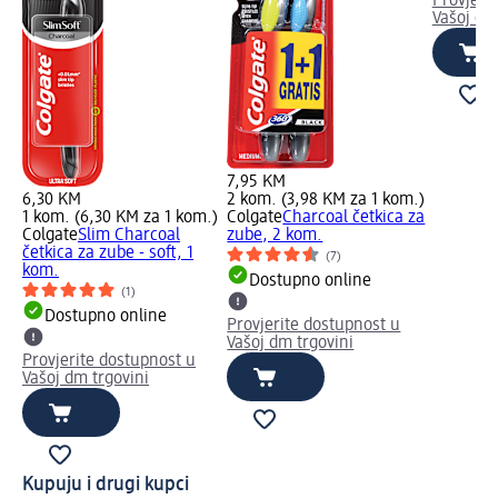
Provjeri
Vašoj dm
7,95 KM
6,30 KM
2 kom. (3,98 KM za 1 kom.)
1 kom. (6,30 KM za 1 kom.)
Colgate
Charcoal četkica za
Colgate
Slim Charcoal
zube, 2 kom.
četkica za zube - soft, 1
(7)
kom.
Dostupno online
(1)
Dostupno online
Provjerite dostupnost u
Vašoj dm trgovini
Provjerite dostupnost u
Vašoj dm trgovini
Kupuju i drugi kupci