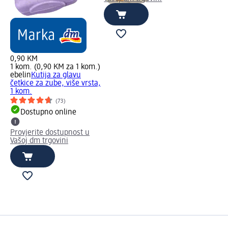
0,90 KM
1 kom. (0,90 KM za 1 kom.)
ebelin
Kutija za glavu
četkice za zube, više vrsta,
1 kom.
(73)
Dostupno online
Provjerite dostupnost u
Vašoj dm trgovini