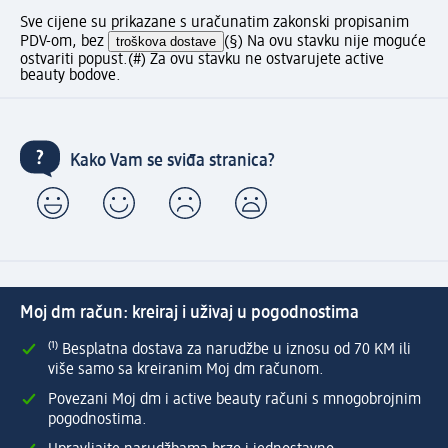
Sve cijene su prikazane s uračunatim zakonski propisanim
PDV-om, bez
troškova dostave
(§) Na ovu stavku nije moguće
ostvariti popust.
(#) Za ovu stavku ne ostvarujete active
beauty bodove.
Kako Vam se sviđa stranica?
Moj dm račun: kreiraj i uživaj u pogodnostima
⁽¹⁾ Besplatna dostava za narudžbe u iznosu od 70 KM ili
više samo sa kreiranim Moj dm računom.
Povezani Moj dm i active beauty računi s mnogobrojnim
pogodnostima.