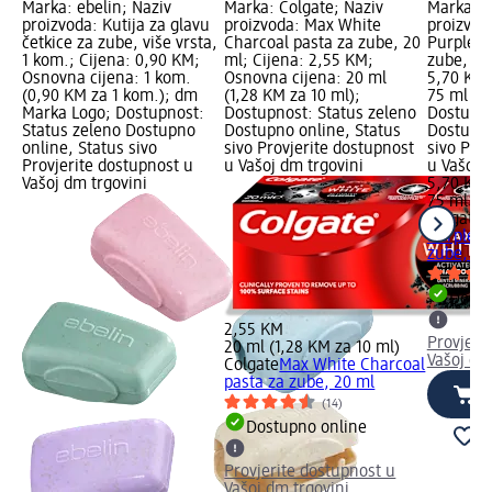
Marka: ebelin; Naziv
Marka: Colgate; Naziv
Marka: C
proizvoda: Kutija za glavu
proizvoda: Max White
proizvod
četkice za zube, više vrsta,
Charcoal pasta za zube, 20
Purple R
1 kom.; Cijena: 0,90 KM;
ml; Cijena: 2,55 KM;
zube, 75
Osnovna cijena: 1 kom.
Osnovna cijena: 20 ml
5,70 KM;
(0,90 KM za 1 kom.); dm
(1,28 KM za 10 ml);
75 ml (7
Marka Logo; Dostupnost:
Dostupnost: Status zeleno
Dostupno
Status zeleno Dostupno
Dostupno online, Status
Dostupno
online, Status sivo
sivo Provjerite dostupnost
sivo Pro
Provjerite dostupnost u
u Vašoj dm trgovini
u Vašoj 
Vašoj dm trgovini
5,70 KM
75 ml (7
Colgate
M
Purple R
zube, 75
Dostu
2,55 KM
Provjeri
20 ml (1,28 KM za 10 ml)
Vašoj dm
Colgate
Max White Charcoal
pasta za zube, 20 ml
(14)
Dostupno online
Provjerite dostupnost u
Vašoj dm trgovini