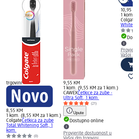
10,95 K
1 kom. (
Colgate
Č
White Ul
Dostu
Provjeri
Vašoj dm
trgovini
9,55 KM
1 kom. (9,55 KM za 1 kom.)
CAWEX
Četkice za zube -
Ultra Soft, 1 kom.
(21)
8,55 KM
Upute
1 kom. (8,55 KM za 1 kom.)
Colgate
Četkica za zube
Dostupno online
Total Whitening Soft, 1
kom.
Provjerite dostupnost u
(0)
Vašoj dm trgovini