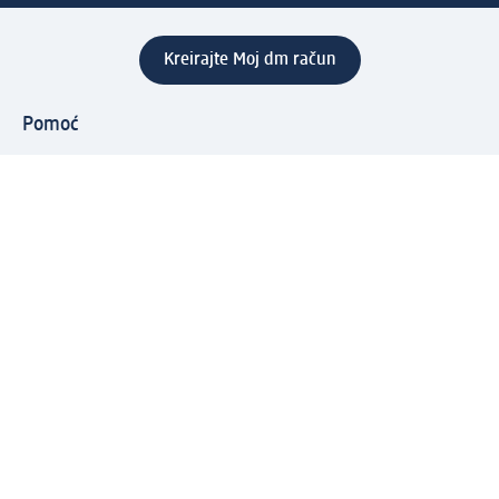
Kreirajte Moj dm račun
Pomoć
Programi i usluge
dm služba za korisnike
Načini i troškovi dostave
Povrat proizvoda
Preduzeće
O nama
Odgovornost
Karijera
PR i mediji
Svijet proizvoda
dm Svijet