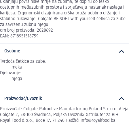
uklanjaju površinske mrlje na zubima, te dopiru do teško
dostupnih međuzubnih prostora i sprječavaju nastanak naslaga i
karijesa. Ergonomski dizajnirana drška pruža udobno držanje i
stabilno rukovanje. Colgate BE SOFT with yourself četkica za zube –
za savršenu zubnu njegu.
dm broj proizvoda: 2028692
EAN: 8718951518759
Osobine
Tvrdoća četkice za zube:
meka
Djelovanje:
njega
Proizvođač/Uvoznik
Proizvođač: Colgate-Palmolive Manufacturing Poland Sp. o.o. Aleja
Colgate 2, 58-100 Świdnica, Poljska Uvoznik/Distributer za BiH:
Royal Food d.o.o., Boce 17, 71 240 Hadžići info@royalfood.ba