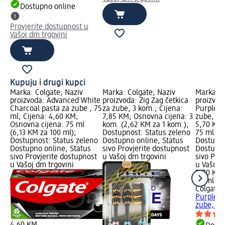
Dostupno online
Provjerite dostupnost u
Vašoj dm trgovini
Kupuju i drugi kupci
Marka: Colgate; Naziv
Marka: Colgate; Naziv
Marka: C
proizvoda: Advanced White
proizvoda: Zig Zag četkica
proizvod
Charcoal pasta za zube , 75
za zube, 3 kom.; Cijena:
Purple R
ml; Cijena: 4,60 KM;
7,85 KM; Osnovna cijena: 3
zube, 75
Osnovna cijena: 75 ml
kom. (2,62 KM za 1 kom.);
5,70 KM;
(6,13 KM za 100 ml);
Dostupnost: Status zeleno
75 ml (7
Dostupnost: Status zeleno
Dostupno online, Status
Dostupno
Dostupno online, Status
sivo Provjerite dostupnost
Dostupno
sivo Provjerite dostupnost
u Vašoj dm trgovini
sivo Pro
u Vašoj dm trgovini
u Vašoj 
5,70 KM
75 ml (7
Colgate
M
Purple R
zube, 75
4,60 KM