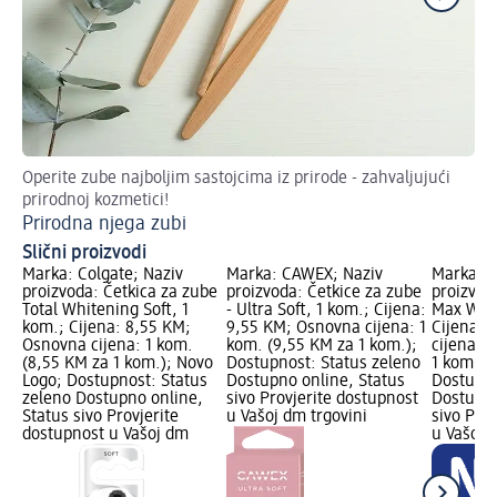
Operite zube najboljim sastojcima iz prirode - zahvaljujući
Ov
prirodnoj kozmetici!
Sp
Prirodna njega zubi
Slični proizvodi
Marka: Colgate; Naziv
Marka: CAWEX; Naziv
Marka: C
proizvoda: Četkica za zube
proizvoda: Četkice za zube
proizvod
Total Whitening Soft, 1
- Ultra Soft, 1 kom.; Cijena:
Max Whit
kom.; Cijena: 8,55 KM;
9,55 KM; Osnovna cijena: 1
Cijena: 
Osnovna cijena: 1 kom.
kom. (9,55 KM za 1 kom.);
cijena: 
(8,55 KM za 1 kom.); Novo
Dostupnost: Status zeleno
1 kom.);
Logo; Dostupnost: Status
Dostupno online, Status
Dostupno
zeleno Dostupno online,
sivo Provjerite dostupnost
Dostupno
Status sivo Provjerite
u Vašoj dm trgovini
sivo Pro
dostupnost u Vašoj dm
u Vašoj 