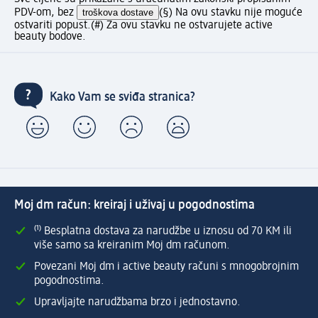
PDV-om, bez
troškova dostave
(§) Na ovu stavku nije moguće
ostvariti popust.
(#) Za ovu stavku ne ostvarujete active
beauty bodove.
Kako Vam se sviđa stranica?
Moj dm račun: kreiraj i uživaj u pogodnostima
⁽¹⁾ Besplatna dostava za narudžbe u iznosu od 70 KM ili
više samo sa kreiranim Moj dm računom.
Povezani Moj dm i active beauty računi s mnogobrojnim
pogodnostima.
Upravljajte narudžbama brzo i jednostavno.