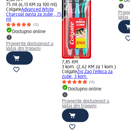
Dostu
75 ml (6,13 KM za 100 ml)
Colgate
Advanced White
Provjeri
Charcoal pasta za zube , 75
Vašoj dm
ml
(12)
Dostupno online
Provjerite dostupnost u
Vašoj dm trgovini
7,85 KM
3 kom. (2,62 KM za 1 kom.)
Colgate
Zig Zag četkica za
zube, 3 kom.
(13)
Dostupno online
Provjerite dostupnost u
Vašoj dm trgovini