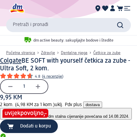
Pretraži i pronađi
dm active beauty: sakupljajte bodove i štedite
Početna stranica
Zdravlje
Dentalna njega
Četkice za zube
Colgate
BE SOFT with yourself četkica za zube -
Ultra Soft, 2 kom.
4.8
(
4 recenzije
)
9,95 KM
2 kom. (4,98 KM za 1 kom.)
uklj. Pdv plus
dostava
dm stalna cijena
nije povećana od 14.08.2024.
Dodati u korpu