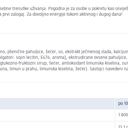
osebne trenutke uživanja. Pogodna je za osobe u pokretu kao osvij
a prvi zalogaj. Za dovoljno energije tokom aktivnog i dugog dana!
šno, pšenične pahuljice, šećer, so, ekstrakt ječmenog slada, kalciju
atori: sojin lecitin, E476, aroma], ekstrudirane ovsene pahuljice, 
lukozno-fruktozni sirup, šećer, antioksidant limunska kiselina, su
muna, limun u prahu, limunska kiselina, šećer). Sastojci navedeni n
po 10
1.800
13,1 