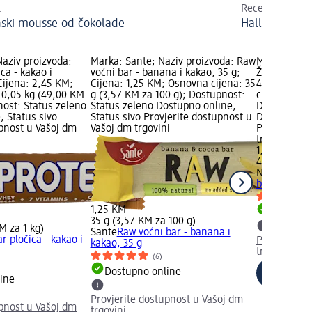
t
Recept
ski mousse od čokolade
Halloween: Č
aziv proizvoda:
Marka: Sante; Naziv proizvoda: Raw
Marka: Nest
ca - kakao i
voćni bar - banana i kakao, 35 g;
Žitna pločic
Cijena: 2,45 KM;
Cijena: 1,25 KM; Osnovna cijena: 35
40 g; Cijen
 0,05 kg (49,00 KM
g (3,57 KM za 100 g); Dostupnost:
cijena: 40 g
nost: Status zeleno
Status zeleno Dostupno online,
Dostupnost:
, Status sivo
Status sivo Provjerite dostupnost u
Dostupno on
upnost u Vašoj dm
Vašoj dm trgovini
Provjerite 
trgovini
1,25 KM
40 g (3,13 K
Nestlé
Žitna 
banana, 40 
1,25 KM
Dostupno
35 g (3,57 KM za 100 g)
M za 1 kg)
Sante
Raw voćni bar - banana i
r pločica - kakao i
Provjerite 
kakao, 35 g
trgovini
(6)
Dostupno online
ine
Provjerite dostupnost u Vašoj dm
upnost u Vašoj dm
trgovini