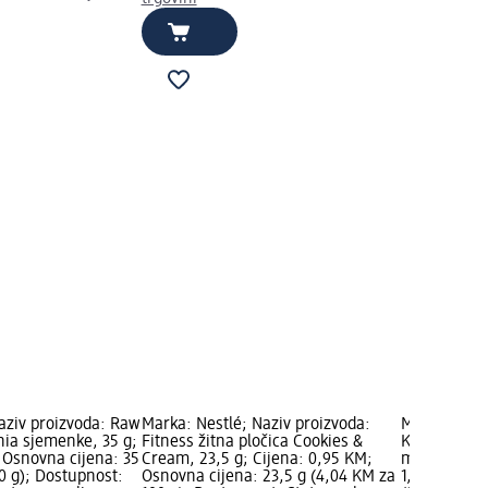
aziv proizvoda: Raw
Marka: Nestlé; Naziv proizvoda:
Marka: Lino
chia sjemenke, 35 g;
Fitness žitna pločica Cookies &
Kašica u vre
 Osnovna cijena: 35
Cream, 23,5 g; Cijena: 0,95 KM;
maralice, 6+
0 g); Dostupnost:
Osnovna cijena: 23,5 g (4,04 KM za
1,90 KM; Os