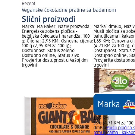
Recept
Veganske čokoladne praline sa bademom
Slični proizvodi
Marka: Ma Baker; Naziv proizvoda:
Marka: dmBio; Naziv
Energetska zobena pločica -
Musli pločica sa zo
belgijska čokolada i narandža, 100
pahuljicama i kakaom
g; Cijena: 2,95 KM; Osnovna cijena:
1,65 KM; Osnovna cij
100 g (2,95 KM za 100 g);
(4,71 KM za 100 g);
Dostupnost: Status zeleno
Dostupnost: Status 
Dostupno online, Status sivo
Dostupno online, Sta
Provjerite dostupnost u Vašoj dm
Provjerite dostupnos
trgovini
trgovini
1,65 KM
35 g (4,71 KM za 100 
dmBio
Musli pločica
pahuljicama i kakao