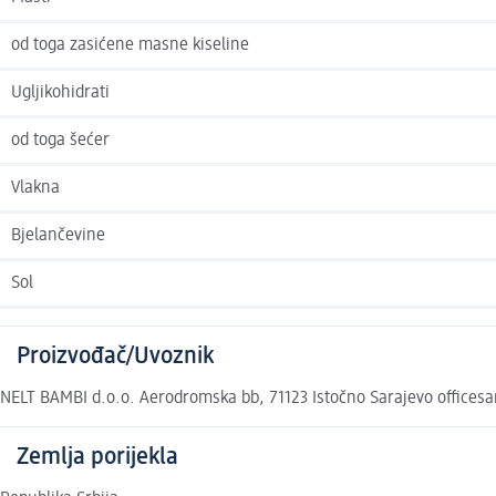
od toga zasićene masne kiseline
Ugljikohidrati
od toga šećer
Vlakna
Bjelančevine
Sol
Proizvođač/Uvoznik
NELT BAMBI d.o.o. Aerodromska bb, 71123 Istočno Sarajevo offices
Zemlja porijekla