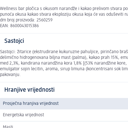
Wellness bar pločica s okusom narandže i kakao prelivom stvara p
punoća okusa kakao stvara eksploziju okusa koja će vas oduševiti n
dm broj proizvoda: 2560259
EAN: 8600043015386
Sastojci
Sastojci: žitarice (ekstrudirane kukuruzne pahuljice, pirinčano bra
delimično hidrogenovana biljna mast (palma), kakao prah 15%, emulg
med 2,3%, kandirana narandžina kora 1,8% [(53% narandžine kore, g
emulgator sojin lecitin, aroma, sirup limuna (koncentrisani sok li
pakovanju.
Hranjive vrijednosti
Prosječna hranjiva vrijednost
Energetska vrijednost
Masti