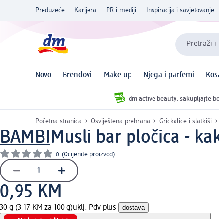
Preduzeće
Karijera
PR i mediji
Inspiracija i savjetovanje
Pretraži i
Novo
Brendovi
Make up
Njega i parfemi
Kos
dm active beauty: sakupljajte bo
Početna stranica
Osviještena prehrana
Grickalice i slatkiši
BAMBI
Musli bar pločica - ka
0
(
Ocijenite proizvod
)
0,95 KM
30 g (3,17 KM za 100 g)
uklj. Pdv plus
dostava