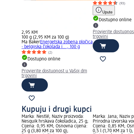
(93)
Upute
Dostupno online
Provjerite dostupnos
2,95 KM
trgovini
100 g (2,95 KM za 100 g)
Ma Baker
Energetska zobena pločica
- belgijska čokolada i..., 100 g
(2)
Dostupno online
Provjerite dostupnost u Vašoj dm
trgovini
Kupuju i drugi kupci
Marka: Nestlé; Naziv proizvoda:
Marka: Jana; Naziv p
Nesquik hrskava čokoladica, 25 g;
Prirodna izvorska vo
Cijena: 0,95 KM; Osnovna cijena:
Cijena: 0,85 KM; Os
25 g (3,80 KM za 100 g);
0,5 l (1,70 KM za 1 l