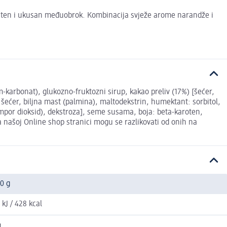
ešten i ukusan međuobrok. Kombinacija svježe arome narandže i
m-karbonat), glukozno-fruktozni sirup, kakao preliv (17%) [šećer,
šećer, biljna mast (palmina), maltodekstrin, humektant: sorbitol,
mpor dioksid), dekstroza], seme susama, boja: beta-karoten,
a našoj Online shop stranici mogu se razlikovati od onih na
0 g
 kJ / 428 kcal
g