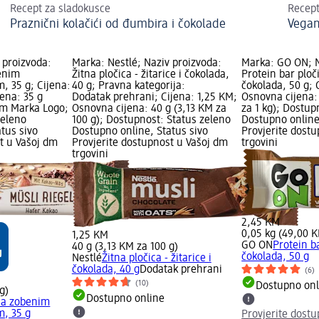
Recept za sladokusce
Recep
Praznični kolačići od đumbira i čokolade
Vegan
 proizvoda:
Marka: Nestlé; Naziv proizvoda:
Marka: GO ON; N
benim
Žitna pločica - žitarice i čokolada,
Protein bar ploči
, 35 g; Cijena:
40 g; Pravna kategorija:
čokolada, 50 g; 
ena: 35 g
Dodatak prehrani; Cijena: 1,25 KM;
Osnovna cijena:
 dm Marka Logo;
Osnovna cijena: 40 g (3,13 KM za
za 1 kg); Dostup
zeleno
100 g); Dostupnost: Status zeleno
Dostupno online
tus sivo
Dostupno online, Status sivo
Provjerite dost
t u Vašoj dm
Provjerite dostupnost u Vašoj dm
trgovini
trgovini
2,45 KM
0,05 kg (49,00 K
1,25 KM
GO ON
Protein ba
40 g (3,13 KM za 100 g)
čokolada, 50 g
Nestlé
Žitna pločica - žitarice i
čokolada, 40 g
Dodatak prehrani
(6)
(10)
Dostupno onl
g)
Dostupno online
 sa zobenim
m, 35 g
Provjerite dost