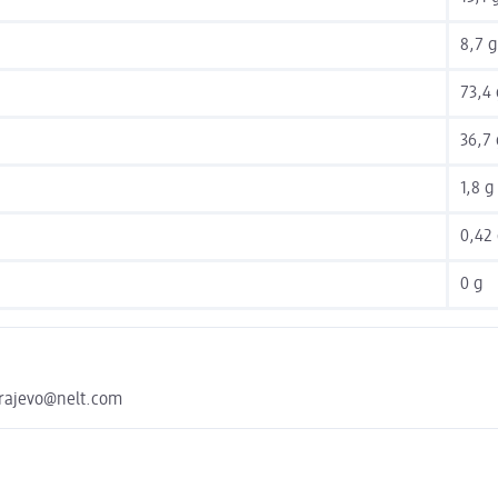
8,7 g
73,4 
36,7 
1,8 g
0,42
0 g
arajevo@nelt.com