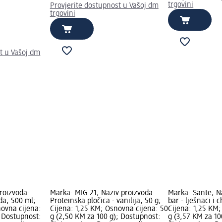
trgovini
Provjerite dostupnost u Vašoj dm
trgovini
t u Vašoj dm
roizvoda:
Marka: MIG 21; Naziv proizvoda:
Marka: Sante; N
da, 500 ml;
Proteinska pločica - vanilija, 50 g;
bar - lješnaci i 
novna cijena:
Cijena: 1,25 KM; Osnovna cijena: 50
Cijena: 1,25 KM;
); Dostupnost:
g (2,50 KM za 100 g); Dostupnost:
g (3,57 KM za 10