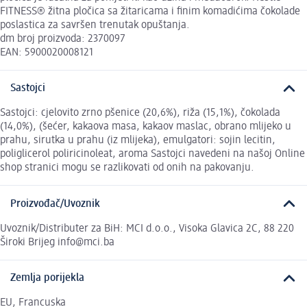
FITNESS® žitna pločica sa žitaricama i finim komadićima čokolade
poslastica za savršen trenutak opuštanja.
dm broj proizvoda: 2370097
EAN: 5900020008121
Sastojci
Sastojci: cjelovito zrno pšenice (20,6%), riža (15,1%), čokolada
(14,0%), (šećer, kakaova masa, kakaov maslac, obrano mlijeko u
prahu, sirutka u prahu (iz mlijeka), emulgatori: sojin lecitin,
poliglicerol poliricinoleat, aroma Sastojci navedeni na našoj Online
shop stranici mogu se razlikovati od onih na pakovanju.
Proizvođač/Uvoznik
Uvoznik/Distributer za BiH: MCI d.o.o., Visoka Glavica 2C, 88 220
Široki Brijeg info@mci.ba
Zemlja porijekla
EU, Francuska