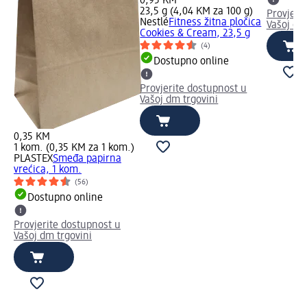
0,95 KM
23,5 g (4,04 KM za 100 g)
Provjeri
Nestlé
Fitness žitna pločica
Vašoj dm
Cookies & Cream, 23,5 g
(4)
Dostupno online
Provjerite dostupnost u
Vašoj dm trgovini
0,35 KM
1 kom. (0,35 KM za 1 kom.)
PLASTEX
Smeđa papirna
vrećica, 1 kom.
(56)
Dostupno online
Provjerite dostupnost u
Vašoj dm trgovini