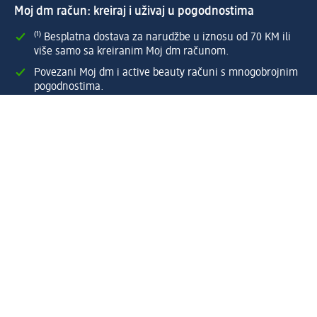
Moj dm račun: kreiraj i uživaj u pogodnostima
⁽¹⁾ Besplatna dostava za narudžbe u iznosu od 70 KM ili
više samo sa kreiranim Moj dm računom.
Povezani Moj dm i active beauty računi s mnogobrojnim
pogodnostima.
Upravljajte narudžbama brzo i jednostavno.
Kreirajte Moj dm račun
Pomoć
Programi i usluge
dm služba za korisnike
Načini i troškovi dostave
Povrat proizvoda
Preduzeće