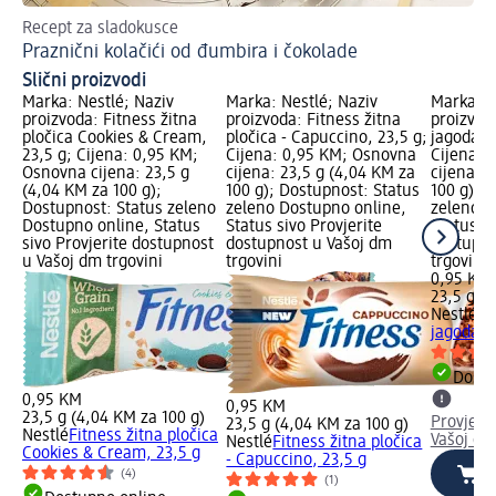
Recept za sladokusce
Re
Praznični kolačići od đumbira i čokolade
Ha
Slični proizvodi
Marka: Nestlé; Naziv
Marka: Nestlé; Naziv
Marka: N
proizvoda: Fitness žitna
proizvoda: Fitness žitna
proizvoda
pločica Cookies & Cream,
pločica - Capuccino, 23,5 g;
jagoda i 
23,5 g; Cijena: 0,95 KM;
Cijena: 0,95 KM; Osnovna
Cijena: 
Osnovna cijena: 23,5 g
cijena: 23,5 g (4,04 KM za
cijena: 2
(4,04 KM za 100 g);
100 g); Dostupnost: Status
100 g); 
Dostupnost: Status zeleno
zeleno Dostupno online,
zeleno D
Dostupno online, Status
Status sivo Provjerite
Status si
sivo Provjerite dostupnost
dostupnost u Vašoj dm
dostupno
u Vašoj dm trgovini
trgovini
trgovini
0,95 KM
23,5 g (
Nestlé
Fi
jagoda i 
Dostu
0,95 KM
0,95 KM
23,5 g (4,04 KM za 100 g)
Provjeri
23,5 g (4,04 KM za 100 g)
Nestlé
Fitness žitna pločica
Vašoj dm
Nestlé
Fitness žitna pločica
Cookies & Cream, 23,5 g
- Capuccino, 23,5 g
(4)
(1)