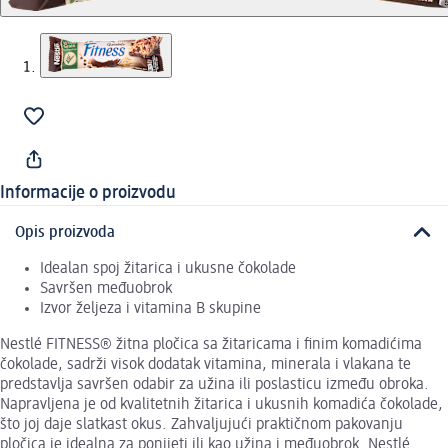
Informacije o proizvodu
Opis proizvoda
Idealan spoj žitarica i ukusne čokolade
Savršen međuobrok
Izvor željeza i vitamina B skupine
Nestlé FITNESS® žitna pločica sa žitaricama i finim komadićima
čokolade, sadrži visok dodatak vitamina, minerala i vlakana te
predstavlja savršen odabir za užina ili poslasticu između obroka.
Napravljena je od kvalitetnih žitarica i ukusnih komadića čokolade,
što joj daje slatkast okus. Zahvaljujući praktičnom pakovanju
pločica je idealna za ponijeti ili kao užina i međuobrok. Nestlé