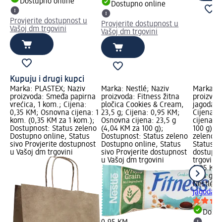
Dostupno online
Dostupno online
Provjerite dostupnost u
Provjerite dostupnost u
Vašoj dm trgovini
Vašoj dm trgovini
Kupuju i drugi kupci
Marka: PLASTEX; Naziv
Marka: Nestlé; Naziv
Marka: N
proizvoda: Smeđa papirna
proizvoda: Fitness žitna
proizvoda
vrećica, 1 kom.; Cijena:
pločica Cookies & Cream,
jagoda i 
0,35 KM; Osnovna cijena: 1
23,5 g; Cijena: 0,95 KM;
Cijena: 
kom. (0,35 KM za 1 kom.);
Osnovna cijena: 23,5 g
cijena: 2
Dostupnost: Status zeleno
(4,04 KM za 100 g);
100 g); 
Dostupno online, Status
Dostupnost: Status zeleno
zeleno D
sivo Provjerite dostupnost
Dostupno online, Status
Status si
u Vašoj dm trgovini
sivo Provjerite dostupnost
dostupno
u Vašoj dm trgovini
trgovini
0,95 KM
23,5 g (
Nestlé
Fi
jagoda i 
Dostu