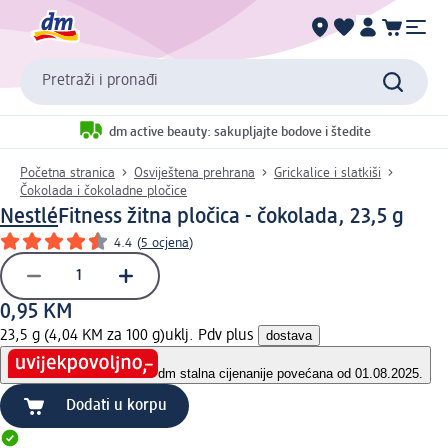
Pretraži i pronađi
dm active beauty: sakupljajte bodove i štedite
Početna stranica
Osviještena prehrana
Grickalice i slatkiši
Čokolada i čokoladne pločice
Nestlé
Fitness žitna pločica - čokolada, 23,5 g
4.4
(
5 ocjena
)
0,95 KM
23,5 g (4,04 KM za 100 g)
uklj. Pdv plus
dostava
dm stalna cijena
nije povećana od 01.08.2025.
Dodati u korpu