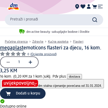
Pretraži i pronađi
dm active beauty: sakupljajte bodove i štedite
Početna stranica
Zdravlje
Kućna apoteka
Flasteri
megaplast
emoticons flasteri za djecu, 16 kom.
0
(
Ocijenite proizvod
)
3,25 KM
16 kom. (0,20 KM za 1 kom.)
uklj. Pdv plus
dostava
dm stalna cijena
nije povećana od 31.01.2024.
Dodati u korpu
Dostupno online