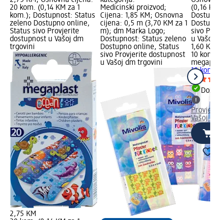
20 kom. (0,14 KM za 1
Medicinski proizvod;
(0,16 KM
kom.); Dostupnost: Status
Cijena: 1,85 KM; Osnovna
Dostupno
zeleno Dostupno online,
cijena: 0,5 m (3,70 KM za 1
Dostupno
Status sivo Provjerite
m); dm Marka Logo;
sivo Pro
dostupnost u Vašoj dm
Dostupnost: Status zeleno
u Vašoj 
trgovini
Dostupno online, Status
1,60 KM
sivo Provjerite dostupnost
10 kom. 
u Vašoj dm trgovini
megapla
10 kom.
Dostu
Provjeri
Vašoj dm
2,75 KM