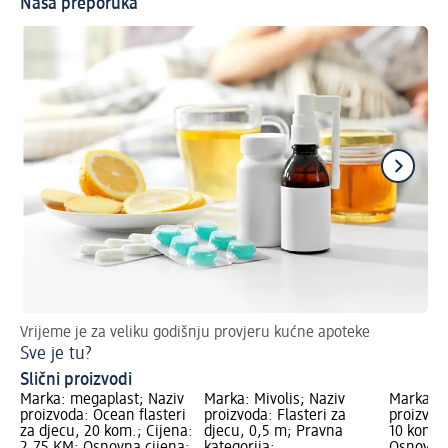
Naša preporuka
Vrijeme je za veliku godišnju provjeru kućne apoteke
Sve
Sve je tu?
Pl
Slični proizvodi
Marka: megaplast; Naziv
Marka: Mivolis; Naziv
Marka: m
proizvoda: Ocean flasteri
proizvoda: Flasteri za
proizvoda
za djecu, 20 kom.; Cijena:
djecu, 0,5 m; Pravna
10 kom.;
2,75 KM; Osnovna cijena:
kategorija:
Osnovna 