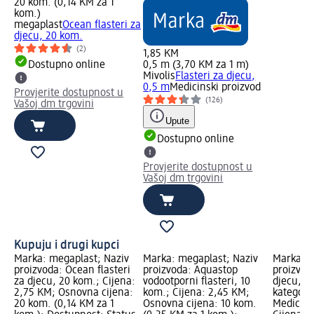
20 kom. (0,14 KM za 1
kom.)
megaplast
Ocean flasteri za
djecu, 20 kom.
(2)
1,85 KM
Dostupno online
0,5 m (3,70 KM za 1 m)
Mivolis
Flasteri za djecu,
0,5 m
Medicinski proizvod
Provjerite dostupnost u
(126)
Vašoj dm trgovini
Upute
Dostupno online
Provjerite dostupnost u
Vašoj dm trgovini
Kupuju i drugi kupci
Marka: megaplast; Naziv
Marka: megaplast; Naziv
Marka: M
proizvoda: Ocean flasteri
proizvoda: Aquastop
proizvoda
za djecu, 20 kom.; Cijena:
vodootporni flasteri, 10
djecu, 0
2,75 KM; Osnovna cijena:
kom.; Cijena: 2,45 KM;
kategorij
20 kom. (0,14 KM za 1
Osnovna cijena: 10 kom.
Medicins