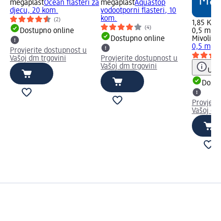
megaplast
Ocean flasteri za
megaplast
Aquastop
djecu, 20 kom.
vodootporni flasteri, 10
kom.
(2)
1,85 KM
(4)
Dostupno online
0,5 m (3
Dostupno online
Mivolis
Fl
0,5 m
Med
Provjerite dostupnost u
Vašoj dm trgovini
Provjerite dostupnost u
Vašoj dm trgovini
Uput
Dostu
Provjeri
Vašoj dm