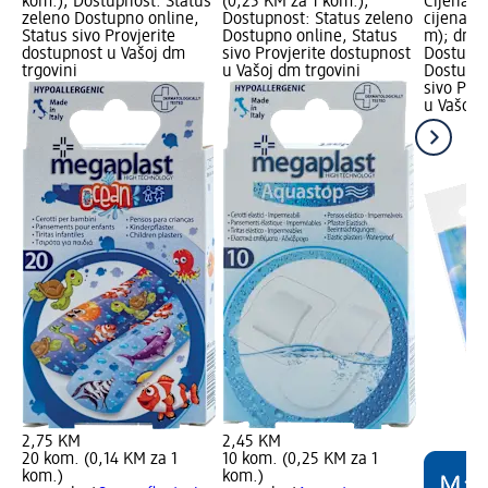
kom.); Dostupnost: Status
(0,25 KM za 1 kom.);
Cijena: 
zeleno Dostupno online,
Dostupnost: Status zeleno
cijena: 
Status sivo Provjerite
Dostupno online, Status
m); dm M
dostupnost u Vašoj dm
sivo Provjerite dostupnost
Dostupno
trgovini
u Vašoj dm trgovini
Dostupno
sivo Pro
u Vašoj 
2,75 KM
2,45 KM
20 kom. (0,14 KM za 1
10 kom. (0,25 KM za 1
kom.)
kom.)