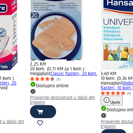
2,25 KM
20 kom. (0,11 KM za 1 kom.)
megaplast
Classic flasteri, 20 kom.
3,60 KM
1 kom.)
10 kom. (0,36 K
(5)
steri, 20
Hansaplast
Vodoo
Dostupno online
zvod
flasteri, 10 kom.
(9)
Provjerite dostupnost u Vašoj dm
Upute
trgovini
Dostupno onl
t u Vašoj dm
Provjerite dost
trgovini