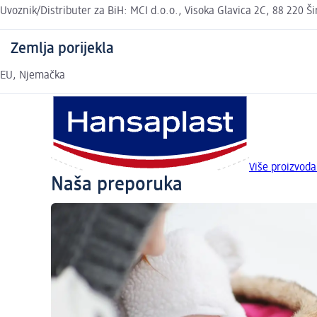
Uvoznik/Distributer za BiH: MCI d.o.o., Visoka Glavica 2C, 88 220 Š
Zemlja porijekla
EU, Njemačka
Više proizvod
Naša preporuka