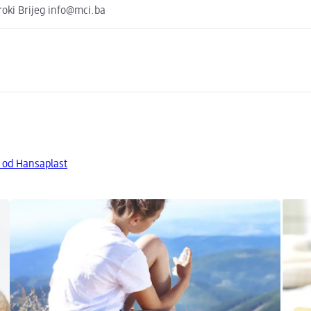
iroki Brijeg info@mci.ba
a od Hansaplast