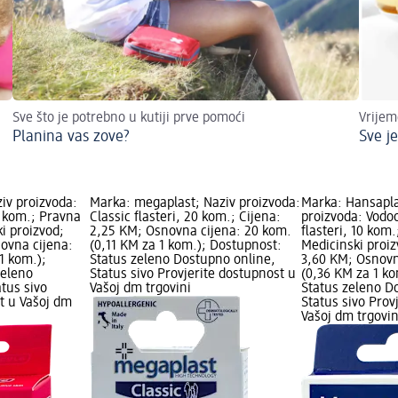
Sve što je potrebno u kutiji prve pomoći
Vrijem
Planina vas zove?
Sve je
ziv proizvoda:
Marka: megaplast; Naziv proizvoda:
Marka: Hansapla
0 kom.; Pravna
Classic flasteri, 20 kom.; Cijena:
proizvoda: Vodo
ki proizvod;
2,25 KM; Osnovna cijena: 20 kom.
flasteri, 10 kom
ovna cijena:
(0,11 KM za 1 kom.); Dostupnost:
Medicinski proiz
1 kom.);
Status zeleno Dostupno online,
3,60 KM; Osnovn
zeleno
Status sivo Provjerite dostupnost u
(0,36 KM za 1 k
tus sivo
Vašoj dm trgovini
Status zeleno D
t u Vašoj dm
Status sivo Prov
Vašoj dm trgovin