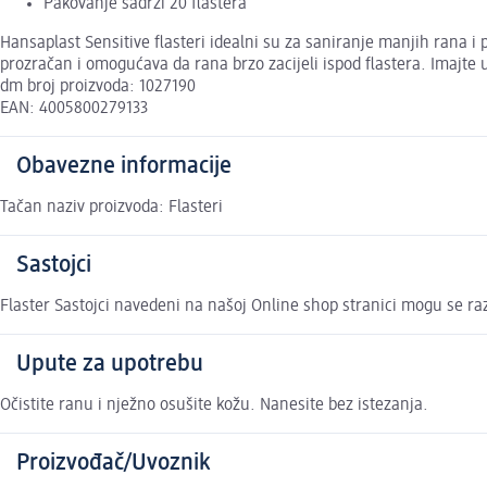
Pakovanje sadrži 20 flastera
Hansaplast Sensitive flasteri idealni su za saniranje manjih rana i p
prozračan i omogućava da rana brzo zacijeli ispod flastera. Imajte u
dm broj proizvoda: 1027190
EAN: 4005800279133
Obavezne informacije
Tačan naziv proizvoda: Flasteri
Sastojci
Flaster Sastojci navedeni na našoj Online shop stranici mogu se ra
Upute za upotrebu
Očistite ranu i nježno osušite kožu. Nanesite bez istezanja.
Proizvođač/Uvoznik