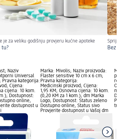
e je za veliku godišnju provjeru kućne apoteke
Spriječite umor
 tu?
Bez žuljeva k
st; Naziv
Marka: Mivolis; Naziv proizvoda:
Marka: Hans
otporni Universal
Flaster sensitive 10 cm x 6 cm;
proizvoda: C
.; Pravna kategorija:
Pravna kategorija:
rezanje, 1 
vod; Cijena:
Medicinski proizvod; Cijena:
Osnovna cij
a cijena: 10 kom.
1,95 KM; Osnovna cijena: 10 kom.
m); Dostupn
om.); Dostupnost:
(0,20 KM za 1 kom.); dm Marka
Dostupno on
ostupno online,
Logo; Dostupnost: Status zeleno
Provjerite 
jerite dostupnost u
Dostupno online, Status sivo
trgovini
i
Provjerite dostupnost u Vašoj dm