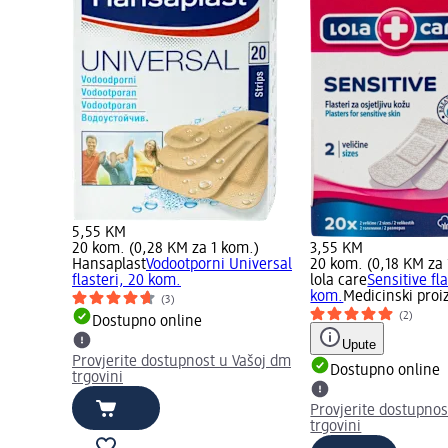
5,55 KM
20 kom. (0,28 KM za 1 kom.)
3,55 KM
Hansaplast
Vodootporni Universal
20 kom. (0,18 KM za 
flasteri, 20 kom.
lola care
Sensitive fla
kom.
Medicinski proi
(3)
(2)
Dostupno online
Upute
Provjerite dostupnost u Vašoj dm
Dostupno online
trgovini
Provjerite dostupnos
trgovini