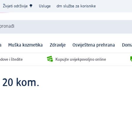
Živjeti održivije 🌳
Usluge
dm služba za korisnike
 pronađi
a
Muška kozmetika
Zdravlje
Osviještena prehrana
Doma
dove i štedite
Kupujte uvijekpovoljno online
, 20 kom.