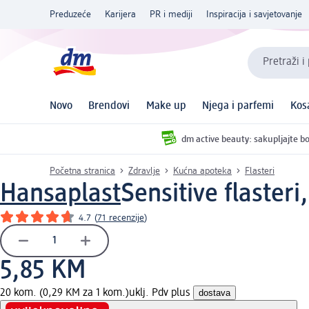
Preduzeće
Karijera
PR i mediji
Inspiracija i savjetovanje
Pretraži i
Novo
Brendovi
Make up
Njega i parfemi
Kos
dm active beauty: sakupljajte bo
Početna stranica
Zdravlje
Kućna apoteka
Flasteri
Hansaplast
Sensitive flasteri
4.7
(
71 recenzije
)
5,85 KM
20 kom. (0,29 KM za 1 kom.)
uklj. Pdv plus
dostava