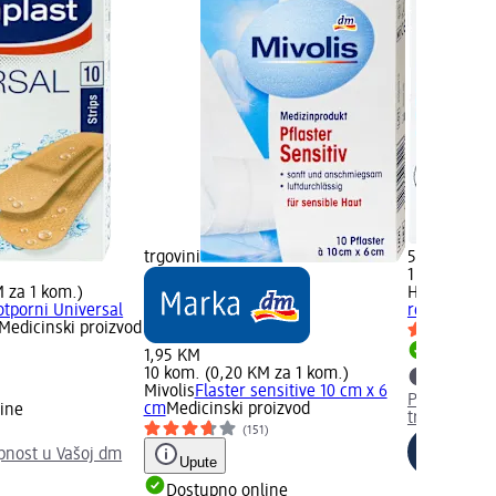
trgovini
5,60 KM
1 m (5,60 K
M za 1 kom.)
Hansaplast
tporni Universal
rezanje, 1 
Medicinski proizvod
1,95 KM
Dostupno
10 kom. (0,20 KM za 1 kom.)
Mivolis
Flaster sensitive 10 cm x 6
Provjerite 
cm
Medicinski proizvod
ine
trgovini
(151)
upnost u Vašoj dm
Upute
Dostupno online