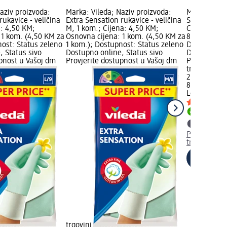
aziv proizvoda:
Marka: Vileda; Naziv proizvoda:
Marka: Lole
rukavice - veličina
Extra Sensation rukavice - veličina
Sensitive bl
a: 4,50 KM;
M, 1 kom.; Cijena: 4,50 KM;
Cijena: 2,8
 1 kom. (4,50 KM za
Osnovna cijena: 1 kom. (4,50 KM za
85 kom. (0,
nost: Status zeleno
1 kom.); Dostupnost: Status zeleno
Dostupnost:
, Status sivo
Dostupno online, Status sivo
Dostupno on
upnost u Vašoj dm
Provjerite dostupnost u Vašoj dm
Provjerite 
trgovini
2,85 KM
85 kom. (0,
Lolete
Sensit
Dostupno
Provjerite 
trgovini
trgovini