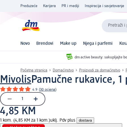
Preduzeće
Karijera
PR i mediji
Inspiracija i savjetovanje
Pretraži i
Novo
Brendovi
Make up
Njega i parfemi
Kos
dm active beauty: sakupljajte bo
Početna stranica
Domaćinstvo
Proizvodi za domaćinstvo
Mivolis
Pamučne rukavice, 1 
4.9
(
30 ocjena
)
4,85 KM
1 kom. (4,85 KM za 1 kom.)
uklj. Pdv plus
dostava