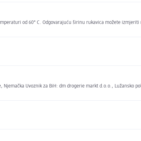
mperaturi od 60° C. Odgovarajuću širinu rukavica možete izmjeriti
 Njemačka Uvoznik za BiH: dm drogerie markt d.o.o., Lužansko polje