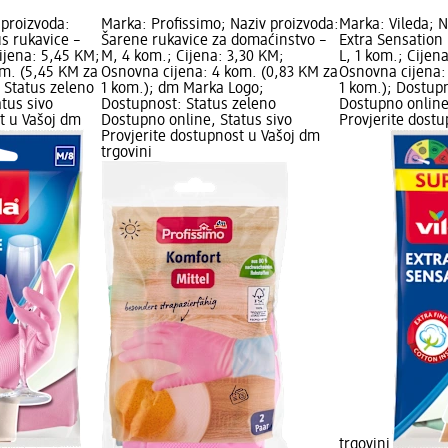
 proizvoda:
Marka: Profissimo; Naziv proizvoda:
Marka: Vileda; N
s rukavice –
Šarene rukavice za domaćinstvo –
Extra Sensation 
Cijena: 5,45 KM;
M, 4 kom.; Cijena: 3,30 KM;
L, 1 kom.; Cijen
om. (5,45 KM za
Osnovna cijena: 4 kom. (0,83 KM za
Osnovna cijena:
 Status zeleno
1 kom.); dm Marka Logo;
1 kom.); Dostup
tus sivo
Dostupnost: Status zeleno
Dostupno online
t u Vašoj dm
Dostupno online, Status sivo
Provjerite dost
Provjerite dostupnost u Vašoj dm
trgovini
trgovini