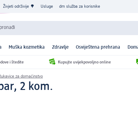
Živjeti održivije 🌳
Usluge
dm služba za korisnike
 pronađi
a
Muška kozmetika
Zdravlje
Osviještena prehrana
Doma
dove i štedite
Kupujte uvijekpovoljno online
Rukavice za domaćinstvo
par, 2 kom.