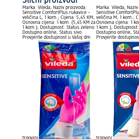
Slični proizvodi
Marka: Vileda; Naziv proizvoda:
Marka: Vileda; Naziv
Sensitive ComfortPlus rukavice –
Sensitive ComfortPlu
veličina L, 1 kom.; Cijena: 5,45 KM;
veličina M, 1 kom.; 
Osnovna cijena: 1 kom. (5,45 KM za
Osnovna cijena: 1 k
1 kom.); Dostupnost: Status zeleno
1 kom.); Dostupnost:
Dostupno online, Status sivo
Dostupno online, Sta
Provjerite dostupnost u Vašoj dm
Provjerite dostupnos
trgovini
trgovini