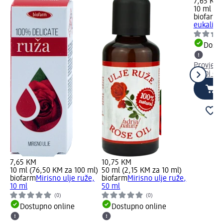
7,65 KM
10 ml (7
biofarm
E
eukalipt
Dostu
Provjeri
Vašoj dm
7,65 KM
10,75 KM
10 ml (76,50 KM za 100 ml)
50 ml (2,15 KM za 10 ml)
biofarm
Mirisno ulje ruže,
biofarm
Mirisno ulje ruže,
10 ml
50 ml
(0)
(0)
Dostupno online
Dostupno online