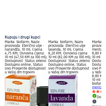
Kupuju i drugi kupci
Marka: biofarm; Naziv
Marka: biofarm; Naziv
Marka: b
proizvoda: Eterično ulje -
proizvoda: Eterično ulje
proizvoda
narandža, 10 ml; Cijena:
lavanda, 10 ml; Cijena:
menta, 1
4,75 KM; Osnovna cijena:
8,20 KM; Osnovna cijena:
8,80 KM;
10 ml (47,50 KM za 100 ml);
10 ml (82,00 KM za 100 ml);
10 ml (8
Dostupnost: Status zeleno
Dostupnost: Status zeleno
Dostupno
Dostupno online, Status
Dostupno online, Status
Dostupno
sivo Provjerite dostupnost
sivo Provjerite dostupnost
sivo Pro
u Vašoj dm trgovini
u Vašoj dm trgovini
u Vašoj 
8,80 KM
10 ml (8
biofarm
E
menta, 1
Dostu