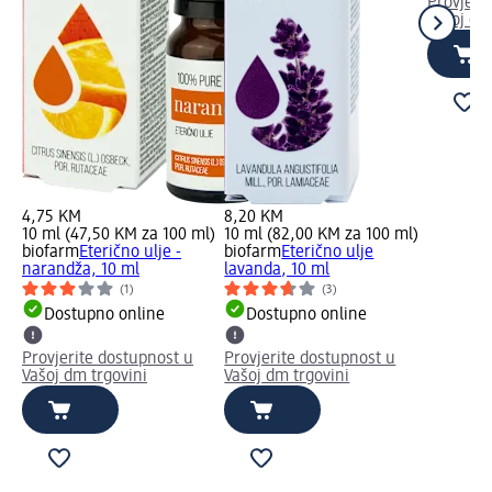
Provjeri
Vašoj dm
4,75 KM
8,20 KM
10 ml (47,50 KM za 100 ml)
10 ml (82,00 KM za 100 ml)
biofarm
Eterično ulje -
biofarm
Eterično ulje
narandža, 10 ml
lavanda, 10 ml
(1)
(3)
Dostupno online
Dostupno online
Provjerite dostupnost u
Provjerite dostupnost u
Vašoj dm trgovini
Vašoj dm trgovini