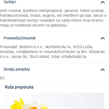
Sastojci
amil cinamal, butilfenil metilpropional, geraniol, heksil cinamal,
hidroksicitronelal, linalol, euginol, etil metilfenil glicidat, benzil o-
hidroksibenzoat Sastojci navedeni na našoj Online shop stranici
mogu se razlikovati od onih na pakovanju.
Proizvođač/Uvoznik
Proizvođač: Biofarm d.o.o., Ventilatorska 14, 10250 Lučko,
Hrvatska, info@biofarm.hr Uvoznik/Distributer za BiH: Vitalab-ko
d.o.o., Korovi bb, 78423 Kobaš, Srbac info@vitalab.ba
Zemlja porijekla
EU
Naša preporuka