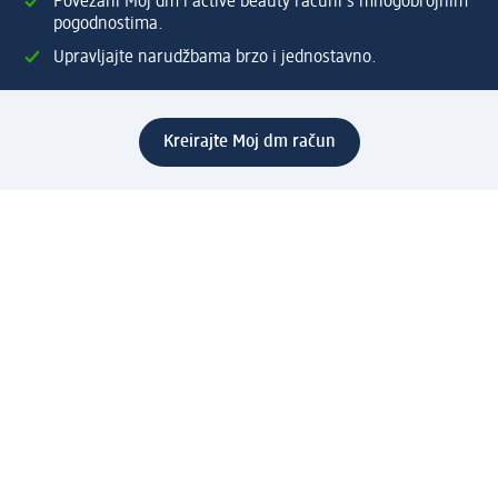
Povezani Moj dm i active beauty računi s mnogobrojnim
pogodnostima.
Upravljajte narudžbama brzo i jednostavno.
Kreirajte Moj dm račun
Pomoć
Programi i usluge
dm služba za korisnike
Načini i troškovi dostave
Povrat proizvoda
Preduzeće
O nama
Odgovornost
Karijera
PR i mediji
Svijet proizvoda
dm Svijet