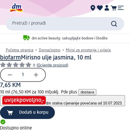
Pretraži i pronađi
dm active beauty: sakupljajte bodove i štedite
Početna stranica
Domaćinstvo
Mirisi za prostorije i svijeće
biofarm
Mirisno ulje jasmina, 10 ml
0
(
Ocijenite proizvod
)
7,65 KM
10 ml (76,50 KM za 100 ml)
uklj. Pdv plus
dostava
dm stalna cijena
nije povećana od 10.07.2023.
Dodati u korpu
Dostupno online