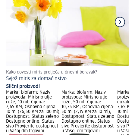
Kako dovesti miris proljeća u dnevni boravak?
Zb
Svjež miris za domaćinstvo
Od
Slični proizvodi
Marka: biofarm; Naziv
Marka: biofarm; Naziv
Marka: b
proizvoda: Mirisno ulje
proizvoda: Mirisno ulje
proizvoda
ruže, 10 ml; Cijena:
ruže, 50 ml; Cijena:
eukaliptu
7,65 KM; Osnovna cijena:
10,75 KM; Osnovna cijena:
7,65 KM;
10 ml (76,50 KM za 100 ml);
50 ml (2,15 KM za 10 ml);
10 ml (7
Dostupnost: Status zeleno
Dostupnost: Status zeleno
Dostupno
Dostupno online, Status
Dostupno online, Status
Dostupno
sivo Provjerite dostupnost
sivo Provjerite dostupnost
sivo Pro
u Vašoj dm trgovini
u Vašoj dm trgovini
u Vašoj 