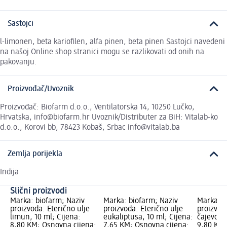
Sastojci
l-limonen, beta kariofilen, alfa pinen, beta pinen Sastojci navedeni
na našoj Online shop stranici mogu se razlikovati od onih na
pakovanju.
Proizvođač/Uvoznik
Proizvođač: Biofarm d.o.o., Ventilatorska 14, 10250 Lučko,
Hrvatska, info@biofarm.hr Uvoznik/Distributer za BiH: Vitalab-ko
d.o.o., Korovi bb, 78423 Kobaš, Srbac info@vitalab.ba
Zemlja porijekla
Indija
Slični proizvodi
Marka: biofarm; Naziv
Marka: biofarm; Naziv
Marka: b
proizvoda: Eterično ulje
proizvoda: Eterično ulje
proizvoda
limun, 10 ml; Cijena:
eukaliptusa, 10 ml; Cijena:
čajevca, 
8,80 KM; Osnovna cijena:
7,65 KM; Osnovna cijena:
9,80 KM;