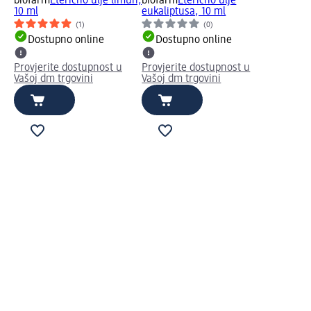
biofarm
Eterično ulje limun,
biofarm
Eterično ulje
10 ml
eukaliptusa, 10 ml
(1)
(0)
Dostupno online
Dostupno online
Provjerite dostupnost u
Provjerite dostupnost u
Vašoj dm trgovini
Vašoj dm trgovini