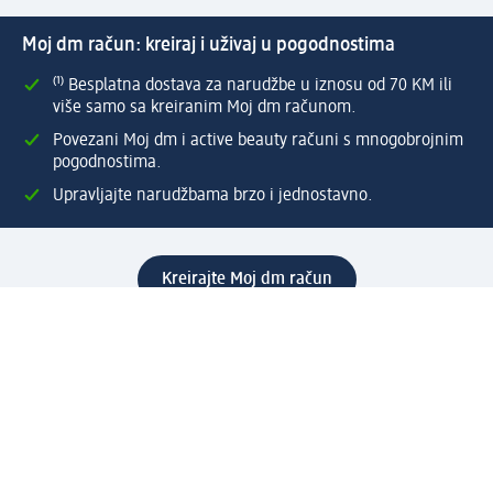
Moj dm račun: kreiraj i uživaj u pogodnostima
⁽¹⁾ Besplatna dostava za narudžbe u iznosu od 70 KM ili
više samo sa kreiranim Moj dm računom.
Povezani Moj dm i active beauty računi s mnogobrojnim
pogodnostima.
Upravljajte narudžbama brzo i jednostavno.
Kreirajte Moj dm račun
Pomoć
Programi i usluge
dm služba za korisnike
Načini i troškovi dostave
Povrat proizvoda
Preduzeće