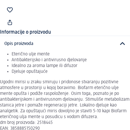
Informacije o proizvodu
Opis proizvoda
Eterično ulje mente
Antibakterijsko i antivirusno djelovanje
Idealno za aroma lampe ili difuzor
Djeluje opuštajuće
Ugodni mirisi u zraku smiruju i pridonose stvaranju pozitivne
atmosfere u prostoriji u kojoj boravimo. Biofarm eterično ulje
mente opušta i podiže raspoloženje. Osim toga, poznato je po
antibakterijskom i antivirusnom djelovanju. Stimuliše metabolizam
stanica jetre i pomaže regeneraciji jetre. Lokalno djeluje kao
analgetik. Za opuštajući miris dovoljno je staviti 5-10 kapi Biofarm
eteričnog ulja mente u posudicu s vodom difuzera.
dm broj proizvoda: 2518445
EAN: 3858885150290