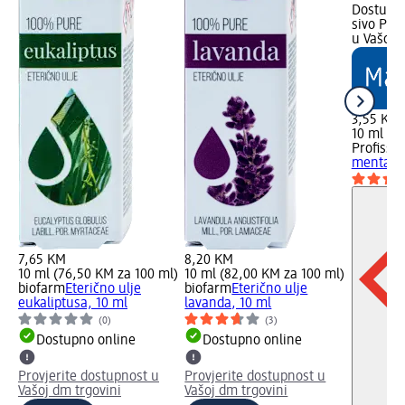
Dostupno
sivo Pro
u Vašoj 
3,55 KM
10 ml (3
Profissi
menta i 
7,65 KM
8,20 KM
10 ml (76,50 KM za 100 ml)
10 ml (82,00 KM za 100 ml)
biofarm
Eterično ulje
biofarm
Eterično ulje
eukaliptusa, 10 ml
lavanda, 10 ml
(0)
(3)
Dostupno online
Dostupno online
Provjerite dostupnost u
Provjerite dostupnost u
Vašoj dm trgovini
Vašoj dm trgovini