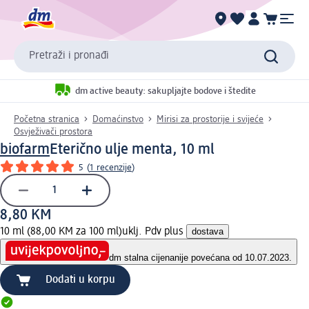
Pretraži i pronađi
dm active beauty: sakupljajte bodove i štedite
Početna stranica
Domaćinstvo
Mirisi za prostorije i svijeće
Osvježivači prostora
biofarm
Eterično ulje menta, 10 ml
5
(
1 recenzije
)
8,80 KM
10 ml (88,00 KM za 100 ml)
uklj. Pdv plus
dostava
dm stalna cijena
nije povećana od 10.07.2023.
Dodati u korpu