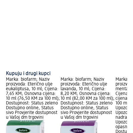
Kupuju i drugi kupci
Marka: biofarm; Naziv
Marka: biofarm; Naziv
Marka: P
proizvoda: Eterično ulje
proizvoda: Eterično ulje
proizvoda
eukaliptusa, 10 ml; Cijena:
lavanda, 10 ml; Cijena:
menta i 
7,65 KM; Osnovna cijena:
8,20 KM; Osnovna cijena:
Cijena: 
10 ml (76,50 KM za 100 ml);
10 ml (82,00 KM za 100 ml);
cijena: 
Dostupnost: Status zeleno
Dostupnost: Status zeleno
100 ml);
Dostupno online, Status
Dostupno online, Status
Upozoren
sivo Provjerite dostupnost
sivo Provjerite dostupnost
Upozoren
u Vašoj dm trgovini
u Vašoj dm trgovini
nadražuj
Upozoren
opasno p
Dostupno