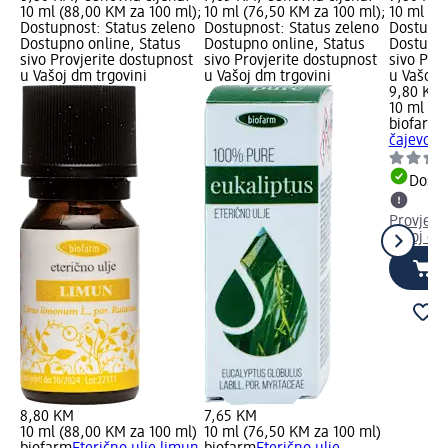
10 ml (88,00 KM za 100 ml);
10 ml (76,50 KM za 100 ml);
10 ml (9
Dostupnost: Status zeleno
Dostupnost: Status zeleno
Dostupno
Dostupno online, Status
Dostupno online, Status
Dostupno
sivo Provjerite dostupnost
sivo Provjerite dostupnost
sivo Pro
u Vašoj dm trgovini
u Vašoj dm trgovini
u Vašoj 
9,80 KM
10 ml (9
biofarm
E
čajevca,
Dostu
Provjeri
Vašoj dm
8,80 KM
7,65 KM
10 ml (88,00 KM za 100 ml)
10 ml (76,50 KM za 100 ml)