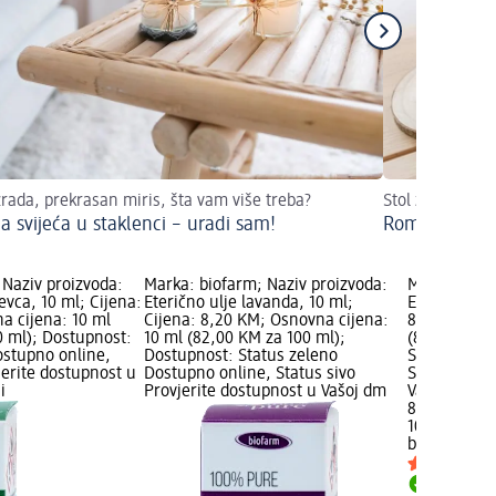
zrada, prekrasan miris, šta vam više treba?
Stol za vjenča
a svijeća u staklenci – uradi sam!
Romantična de
 Naziv proizvoda:
Marka: biofarm; Naziv proizvoda:
Marka: biof
jevca, 10 ml; Cijena:
Eterično ulje lavanda, 10 ml;
Eterično ulj
a cijena: 10 ml
Cijena: 8,20 KM; Osnovna cijena:
8,80 KM; Os
0 ml); Dostupnost:
10 ml (82,00 KM za 100 ml);
(88,00 KM z
ostupno online,
Dostupnost: Status zeleno
Status zele
jerite dostupnost u
Dostupno online, Status sivo
Status sivo 
i
Provjerite dostupnost u Vašoj dm
Vašoj dm tr
8,80 KM
10 ml (88,0
biofarm
Eter
Dostupno