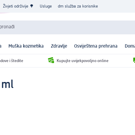
Živjeti održivije 🌳
Usluge
dm služba za korisnike
 pronađi
a
Muška kozmetika
Zdravlje
Osviještena prehrana
Doma
dove i štedite
Kupujte uvijekpovoljno online
 ml