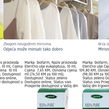
Zbogom neugodnim mirisima
Brza i
Odjeća može mirisati tako dobro
Mirisn
v proizvoda:
Marka: biofarm; Naziv proizvoda:
Marka: biofarm;
, 10 ml; Cijena:
Eterično ulje eukaliptusa, 10 ml;
Eterično ulje ča
jena: 10 ml
Cijena: 7,65 KM; Osnovna cijena: 10
9,80 KM; Osnovn
); Dostupnost:
ml (76,50 KM za 100 ml);
(98,00 KM za 10
pno online,
Dostupnost: Status zeleno
Status zeleno D
te dostupnost u
Dostupno online, Status sivo
Status sivo Prov
Provjerite dostupnost u Vašoj dm
Vašoj dm trgovin