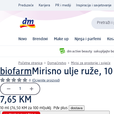
Preduzeće
Karijera
PR i mediji
Inspiracija i savjetovanje
Pretraži i
Novo
Brendovi
Make up
Njega i parfemi
Kos
dm active beauty: sakupljajte bo
Početna stranica
Domaćinstvo
Mirisi za prostorije i svijeće
biofarm
Mirisno ulje ruže, 10
0
(
Ocijenite proizvod
)
7,65 KM
10 ml (76,50 KM za 100 ml)
uklj. Pdv plus
dostava