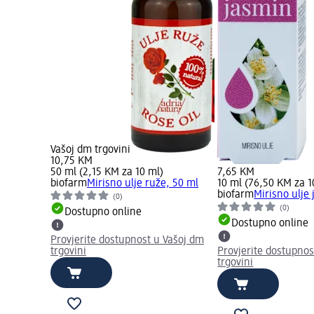
Vašoj dm trgovini
10,75 KM
50 ml (2,15 KM za 10 ml)
7,65 KM
biofarm
Mirisno ulje ruže, 50 ml
10 ml (76,50 KM za 1
biofarm
Mirisno ulje
(0)
(0)
Dostupno online
Dostupno online
Provjerite dostupnost u Vašoj dm
trgovini
Provjerite dostupnos
trgovini