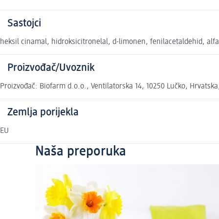
Sastojci
heksil cinamal, hidroksicitronelal, d-limonen, fenilacetaldehid, al
Proizvođač/Uvoznik
Proizvođač: Biofarm d.o.o., Ventilatorska 14, 10250 Lučko, Hrvatska
Zemlja porijekla
EU
Naša preporuka