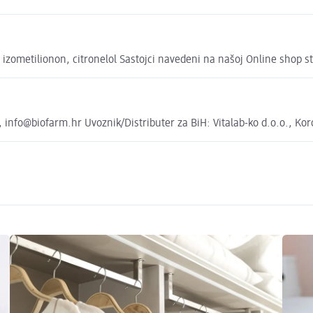
fa izometilionon, citronelol Sastojci navedeni na našoj Online shop 
, info@biofarm.hr Uvoznik/Distributer za BiH: Vitalab-ko d.o.o., Ko