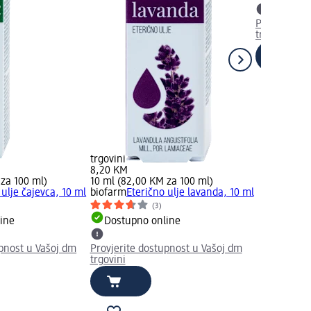
Provjerite 
trgovini
trgovini
8,20 KM
 za 100 ml)
10 ml (82,00 KM za 100 ml)
 ulje čajevca, 10 ml
biofarm
Eterično ulje lavanda, 10 ml
(3)
ine
Dostupno online
upnost u Vašoj dm
Provjerite dostupnost u Vašoj dm
trgovini