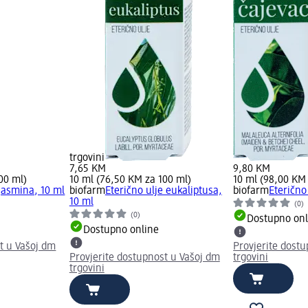
trgovini
7,65 KM
9,80 KM
00 ml)
10 ml (76,50 KM za 100 ml)
10 ml (98,00 KM
 jasmina, 10 ml
biofarm
Eterično ulje eukaliptusa,
biofarm
Eterično
10 ml
(0)
(0)
Dostupno onl
Dostupno online
t u Vašoj dm
Provjerite dost
Provjerite dostupnost u Vašoj dm
trgovini
trgovini