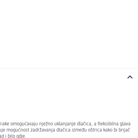
trake omogućavaju nježno uklanjanje dlačica, a fleksibilna glava
uje mogućnost zadržavanja dlačica između oštrica kako bi brijač
d i bilo gdje.