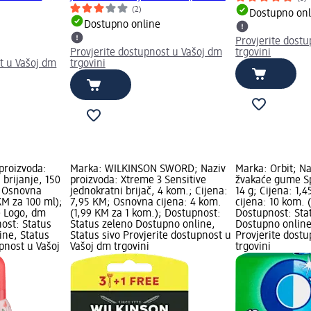
(2)
Dostupno onl
Dostupno online
Provjerite dost
Provjerite dostupnost u Vašoj dm
trgovini
t u Vašoj dm
trgovini
proizvoda:
Marka: WILKINSON SWORD; Naziv
Marka: Orbit; Na
 brijanje, 150
proizvoda: Xtreme 3 Sensitive
žvakaće gume Sp
; Osnovna
jednokratni brijač, 4 kom.; Cijena:
14 g; Cijena: 1,
KM za 100 ml);
7,95 KM; Osnovna cijena: 4 kom.
cijena: 10 kom. 
e Logo, dm
(1,99 KM za 1 kom.); Dostupnost:
Dostupnost: Sta
ost: Status
Status zeleno Dostupno online,
Dostupno online
ine, Status
Status sivo Provjerite dostupnost u
Provjerite dost
upnost u Vašoj
Vašoj dm trgovini
trgovini