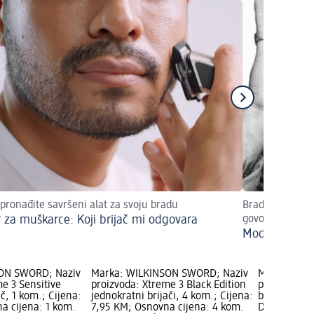
pronađite savršeni alat za svoju bradu
Brada je u tren
r za muškarce: Koji brijač mi odgovara
govori brada o 
Moderne brade
ON SWORD; Naziv
Marka: WILKINSON SWORD; Naziv
Marka: WIL
e 3 Sensitive
proizvoda: Xtreme 3 Black Edition
proizvoda: 
ač, 1 kom.; Cijena:
jednokratni brijači, 4 kom.; Cijena:
brijač, 1 ko
a cijena: 1 kom.
7,95 KM; Osnovna cijena: 4 kom.
Dostupnost: