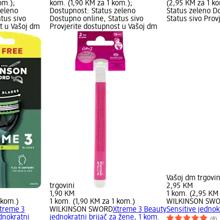
om.);
kom. (1,90 KM za 1 kom.);
(2,95 KM za 1 k
zeleno
Dostupnost: Status zeleno
Status zeleno D
tus sivo
Dostupno online, Status sivo
Status sivo Prov
t u Vašoj dm
Provjerite dostupnost u Vašoj dm
Vašoj dm trgovin
trgovini
2,95 KM
1,90 KM
1 kom. (2,95 KM
 kom.)
1 kom. (1,90 KM za 1 kom.)
WILKINSON SW
treme 3
WILKINSON SWORD
Xtreme 3 Beauty
Sensitive jednok
dnokratni
jednokratni brijač za žene, 1 kom.
(8)