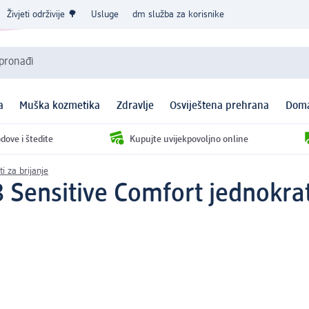
Živjeti održivije 🌳
Usluge
dm služba za korisnike
 pronađi
a
Muška kozmetika
Zdravlje
Osviještena prehrana
Doma
dove i štedite
Kupujte uvijekpovoljno online
ti za brijanje
 Sensitive Comfort jednokrat