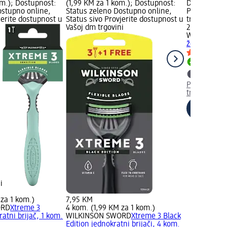
om.); Dostupnost:
(1,99 KM za 1 kom.); Dostupnost:
Dostupno on
ostupno online,
Status zeleno Dostupno online,
Provjerite 
jerite dostupnost u
Status sivo Provjerite dostupnost u
trgovini
Vašoj dm trgovini
2,05 KM
WILKINSON
ženski brija
Dostupno
Provjerite 
trgovini
i
 za 1 kom.)
7,95 KM
ORD
Xtreme 3
4 kom. (1,99 KM za 1 kom.)
ratni brijač, 1 kom.
WILKINSON SWORD
Xtreme 3 Black
Edition jednokratni brijači, 4 kom.