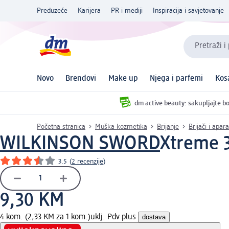
Preduzeće
Karijera
PR i mediji
Inspiracija i savjetovanje
Pretraži i
Novo
Brendovi
Make up
Njega i parfemi
Kos
dm active beauty: sakupljajte bo
Početna stranica
Muška kozmetika
Brijanje
Brijači i apara
WILKINSON SWORD
Xtreme 3
3.5
(
2 recenzije
)
9,30 KM
4 kom. (2,33 KM za 1 kom.)
uklj. Pdv plus
dostava