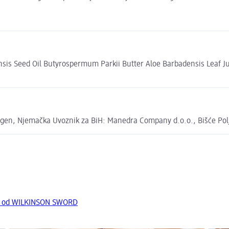
s Seed Oil Butyrospermum Parkii Butter Aloe Barbadensis Leaf Juic
ngen, Njemačka Uvoznik za BiH: Manedra Company d.o.o., Bišće Pol
da od WILKINSON SWORD