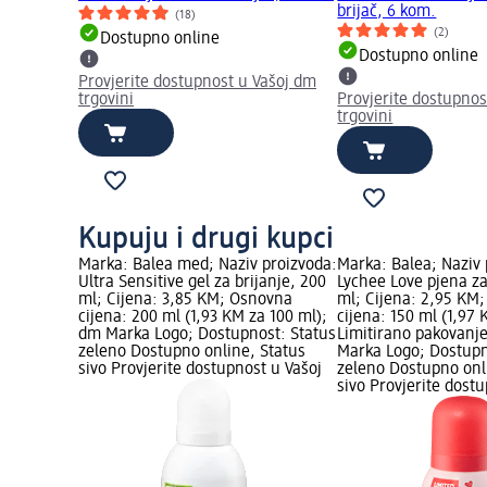
brijač, 6 kom.
(18)
(2)
Dostupno online
Dostupno online
Provjerite dostupnost u Vašoj dm
trgovini
Provjerite dostupnos
trgovini
Kupuju i drugi kupci
Marka: Balea med; Naziv proizvoda:
Marka: Balea; Naziv 
Ultra Sensitive gel za brijanje, 200
Lychee Love pjena za
ml; Cijena: 3,85 KM; Osnovna
ml; Cijena: 2,95 KM
cijena: 200 ml (1,93 KM za 100 ml);
cijena: 150 ml (1,97 
dm Marka Logo; Dostupnost: Status
Limitirano pakovanj
zeleno Dostupno online, Status
Marka Logo; Dostupn
sivo Provjerite dostupnost u Vašoj
zeleno Dostupno onl
sivo Provjerite dost