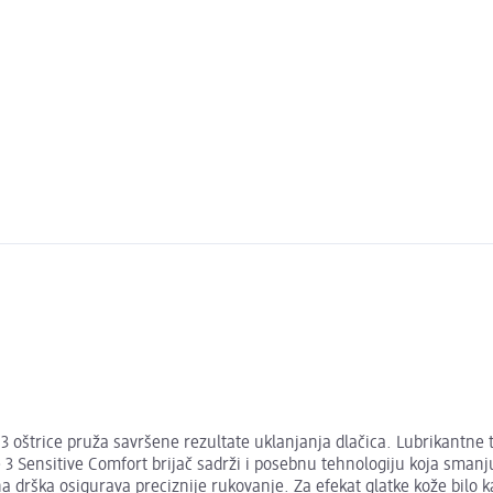
3 oštrice pruža savršene rezultate uklanjanja dlačica. Lubrikantne 
 3 Sensitive Comfort brijač sadrži i posebnu tehnologiju koja smanj
a drška osigurava preciznije rukovanje. Za efekat glatke kože bilo ka