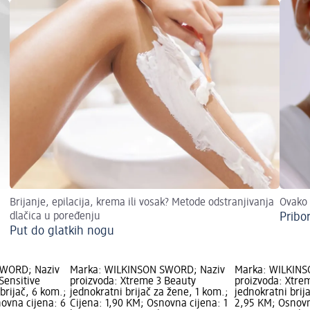
Brijanje, epilacija, krema ili vosak? Metode odstranjivanja
Ovako 
dlačica u poređenju
Pribo
Put do glatkih nogu
SWORD; Naziv
Marka: WILKINSON SWORD; Naziv
Marka: WILKINS
Sensitive
proizvoda: Xtreme 3 Beauty
proizvoda: Xtrem
brijač, 6 kom.;
jednokratni brijač za žene, 1 kom.;
jednokratni brij
ovna cijena: 6
Cijena: 1,90 KM; Osnovna cijena: 1
2,95 KM; Osnovn