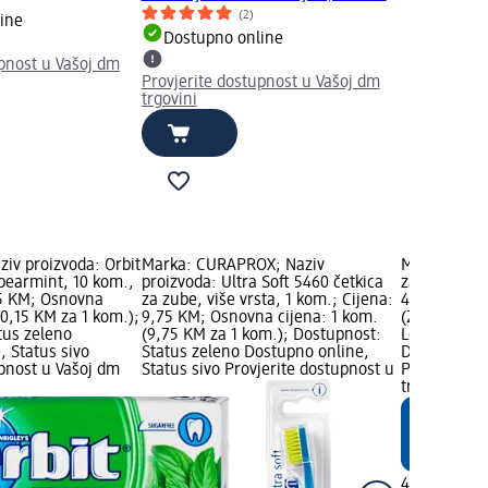
(2)
ine
Dostupno online
upnost u Vašoj dm
Provjerite dostupnost u Vašoj dm
trgovini
ziv proizvoda: Orbit
Marka: CURAPROX; Naziv
Marka: Bale
earmint, 10 kom.,
proizvoda: Ultra Soft 5460 četkica
za brijanje 
45 KM; Osnovna
za zube, više vrsta, 1 kom.; Cijena:
4,20 KM; Os
(0,15 KM za 1 kom.);
9,75 KM; Osnovna cijena: 1 kom.
(2,80 KM za
tus zeleno
(9,75 KM za 1 kom.); Dostupnost:
Logo; Dostu
, Status sivo
Status zeleno Dostupno online,
Dostupno on
upnost u Vašoj dm
Status sivo Provjerite dostupnost u
Provjerite 
trgovini
4,20 KM