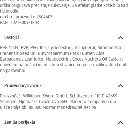
drška osigurava preciznije rukovanje. Za efekat glatke kože bilo kad
i bilo gdje.
dm broj proizvoda: 2504603
EAN: 4027800321803
Sastojci
PEG-115M, PVP, PEG-100, Cyclodextrin, Tocopherol, Simmondsia
Chinensis Seed Oil, Butyrospermum Parkii Butter, Aloe
Barbadensis Leaf Juice, Maltodextrin, Cocos Nucifera Oil Sastojci
navedeni na našoj Online shop stranici mogu se razlikovati od onih
na pakovanju.
Proizvođač/Uvoznik
Proizvođač: Wilkinson Sword GmbH, Schützenstr. 110 D-42659
Solingen, Njemačka Uvoznik za BiH: Manedra Company d.o.o.,
Bišće Polje bb, 88 000 Mostar manedra@tel.net.ba
Zemlja porijekla