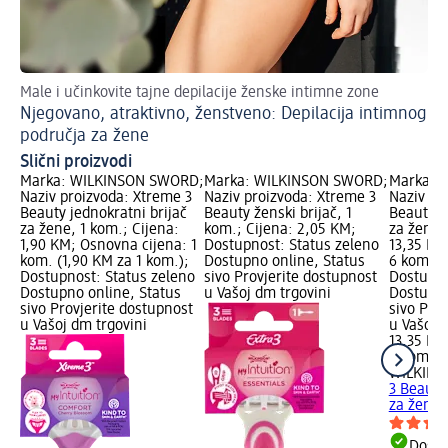
Male i učinkovite tajne depilacije ženske intimne zone
Bri
Njegovano, atraktivno, ženstveno: Depilacija intimnog
dl
Pu
područja za žene
Slični proizvodi
Marka: WILKINSON SWORD;
Marka: WILKINSON SWORD;
Marka: 
Naziv proizvoda: Xtreme 3
Naziv proizvoda: Xtreme 3
Naziv pr
Beauty jednokratni brijač
Beauty ženski brijač, 1
Beauty j
za žene, 1 kom.; Cijena:
kom.; Cijena: 2,05 KM;
za žene,
1,90 KM; Osnovna cijena: 1
Dostupnost: Status zeleno
13,35 KM
kom. (1,90 KM za 1 kom.);
Dostupno online, Status
6 kom. (
Dostupnost: Status zeleno
sivo Provjerite dostupnost
Dostupno
Dostupno online, Status
u Vašoj dm trgovini
Dostupno
sivo Provjerite dostupnost
sivo Pro
u Vašoj dm trgovini
u Vašoj 
13,35 KM
6 kom. (
WILKIN
3 Beauty
za žene,
Dostu