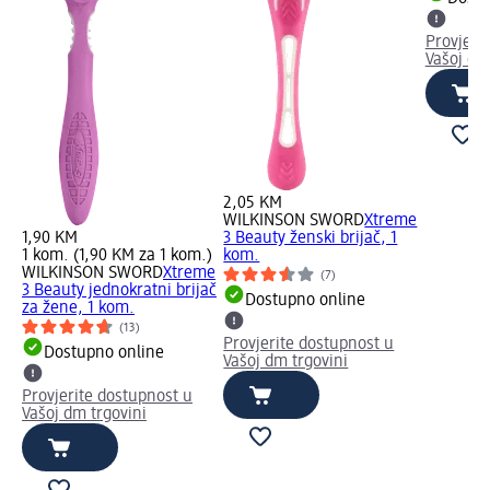
Provjeri
Vašoj dm
2,05 KM
WILKINSON SWORD
Xtreme
1,90 KM
3 Beauty ženski brijač, 1
1 kom. (1,90 KM za 1 kom.)
kom.
WILKINSON SWORD
Xtreme
(7)
3 Beauty jednokratni brijač
Dostupno online
za žene, 1 kom.
(13)
Provjerite dostupnost u
Dostupno online
Vašoj dm trgovini
Provjerite dostupnost u
Vašoj dm trgovini