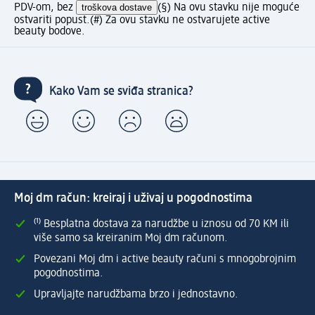
PDV-om, bez
troškova dostave
(§) Na ovu stavku nije moguće
ostvariti popust.
(#) Za ovu stavku ne ostvarujete active
beauty bodove.
Kako Vam se sviđa stranica?
Moj dm račun: kreiraj i uživaj u pogodnostima
⁽¹⁾ Besplatna dostava za narudžbe u iznosu od 70 KM ili
više samo sa kreiranim Moj dm računom.
Povezani Moj dm i active beauty računi s mnogobrojnim
pogodnostima.
Upravljajte narudžbama brzo i jednostavno.