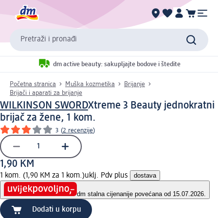
Pretraži i pronađi
dm active beauty: sakupljajte bodove i štedite
Početna stranica
Muška kozmetika
Brijanje
Brijači i aparati za brijanje
WILKINSON SWORD
Xtreme 3 Beauty jednokratni
brijač za žene, 1 kom.
3
(
2 recenzije
)
1,90 KM
1 kom. (1,90 KM za 1 kom.)
uklj. Pdv plus
dostava
dm stalna cijena
nije povećana od 15.07.2026.
Dodati u korpu