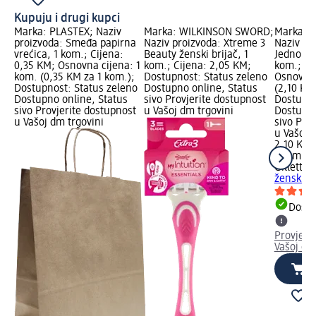
Kupuju i drugi kupci
Marka: PLASTEX; Naziv
Marka: WILKINSON SWORD;
Marka: G
proizvoda: Smeđa papirna
Naziv proizvoda: Xtreme 3
Naziv pr
vrećica, 1 kom.; Cijena:
Beauty ženski brijač, 1
Jednokrat
0,35 KM; Osnovna cijena: 1
kom.; Cijena: 2,05 KM;
kom.; Ci
kom. (0,35 KM za 1 kom.);
Dostupnost: Status zeleno
Osnovna 
Dostupnost: Status zeleno
Dostupno online, Status
(2,10 KM
Dostupno online, Status
sivo Provjerite dostupnost
Dostupno
sivo Provjerite dostupnost
u Vašoj dm trgovini
Dostupno
u Vašoj dm trgovini
sivo Pro
u Vašoj 
2,10 KM
1 kom. (
Gillette 
ženski br
Dostu
Provjeri
Vašoj dm