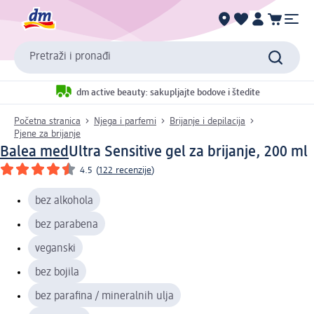
Pretraži i pronađi
dm active beauty: sakupljajte bodove i štedite
Početna stranica
Njega i parfemi
Brijanje i depilacija
Pjene za brijanje
Balea med
Ultra Sensitive gel za brijanje, 200 ml
4.5
(
122 recenzije
)
bez alkohola
bez parabena
veganski
bez bojila
bez parafina / mineralnih ulja