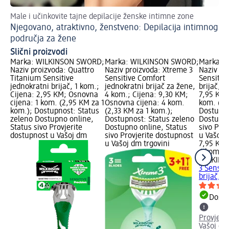
Male i učinkovite tajne depilacije ženske intimne zone
Bri
Njegovano, atraktivno, ženstveno: Depilacija intimnog
dl
Pu
područja za žene
Slični proizvodi
RD;
Marka: WILKINSON SWORD;
Marka: WILKINSON SWORD;
Marka: 
Naziv proizvoda: Quattro
Naziv proizvoda: Xtreme 3
Naziv pr
jač
Titanium Sensitive
Sensitive Comfort
Sensitiv
jednokratni brijač, 1 kom.;
jednokratni brijač za žene,
brijač, 4
: 1
Cijena: 2,95 KM; Osnovna
4 kom.; Cijena: 9,30 KM;
7,95 KM;
);
cijena: 1 kom. (2,95 KM za 1
Osnovna cijena: 4 kom.
kom. (1,
no
kom.); Dostupnost: Status
(2,33 KM za 1 kom.);
Dostupno
zeleno Dostupno online,
Dostupnost: Status zeleno
Dostupno
st
Status sivo Provjerite
Dostupno online, Status
sivo Pro
dostupnost u Vašoj dm
sivo Provjerite dostupnost
u Vašoj 
u Vašoj dm trgovini
7,95 KM
4 kom. (
WILKIN
3 Sensit
brijač, 4
Dostu
Provjeri
Vašoj dm