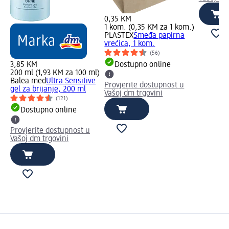
0,35 KM
1 kom. (0,35 KM za 1 kom.)
PLASTEX
Smeđa papirna
vrećica, 1 kom.
(56)
3,85 KM
Dostupno online
200 ml (1,93 KM za 100 ml)
Balea med
Ultra Sensitive
Provjerite dostupnost u
gel za brijanje, 200 ml
Vašoj dm trgovini
(121)
Dostupno online
Provjerite dostupnost u
Vašoj dm trgovini