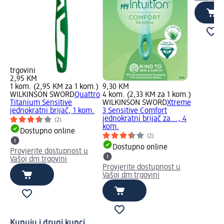
trgovini
2,95 KM
.)
1 kom. (2,95 KM za 1 kom.)
9,30 KM
tro
WILKINSON SWORD
Quattro
4 kom. (2,33 KM za 1 kom.)
jač
Titanium Sensitive
WILKINSON SWORD
Xtreme
jednokratni brijač, 1 kom.
3 Sensitive Comfort
jednokratni brijač za..., 4
(2)
kom.
Dostupno online
(2)
Dostupno online
Provjerite dostupnost u
Vašoj dm trgovini
Provjerite dostupnost u
Vašoj dm trgovini
Kupuju i drugi kupci