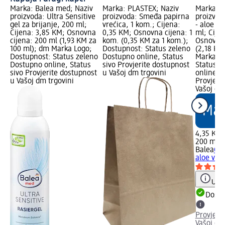
Marka: Balea med; Naziv
Marka: PLASTEX; Naziv
Marka: B
proizvoda: Ultra Sensitive
proizvoda: Smeđa papirna
proizvoda
gel za brijanje, 200 ml;
vrećica, 1 kom.; Cijena:
- aloe ve
Cijena: 3,85 KM; Osnovna
0,35 KM; Osnovna cijena: 1
ml; Cije
cijena: 200 ml (1,93 KM za
kom. (0,35 KM za 1 kom.);
Osnovna 
100 ml); dm Marka Logo;
Dostupnost: Status zeleno
(2,18 KM
Dostupnost: Status zeleno
Dostupno online, Status
Marka Lo
Dostupno online, Status
sivo Provjerite dostupnost
Status z
sivo Provjerite dostupnost
u Vašoj dm trgovini
online, S
u Vašoj dm trgovini
Provjeri
Vašoj dm
4,35 KM
200 ml (
Balea
Gel
aloe ver
Uput
Dostu
Provjeri
Vašoj dm