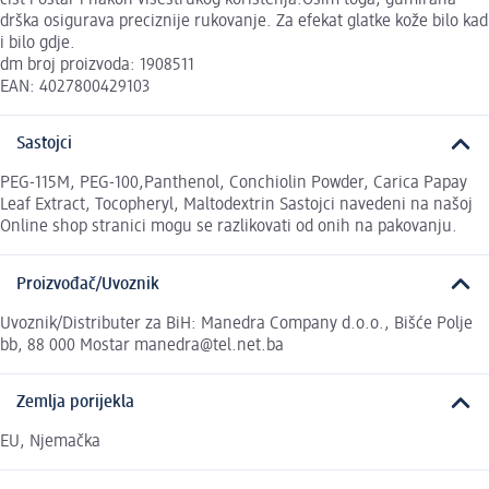
drška osigurava preciznije rukovanje. Za efekat glatke kože bilo kad
i bilo gdje.
dm broj proizvoda: 1908511
EAN: 4027800429103
Sastojci
PEG-115M, PEG-100,Panthenol, Conchiolin Powder, Carica Papay
Leaf Extract, Tocopheryl, Maltodextrin Sastojci navedeni na našoj
Online shop stranici mogu se razlikovati od onih na pakovanju.
Proizvođač/Uvoznik
Uvoznik/Distributer za BiH: Manedra Company d.o.o., Bišće Polje
bb, 88 000 Mostar manedra@tel.net.ba
Zemlja porijekla
EU, Njemačka