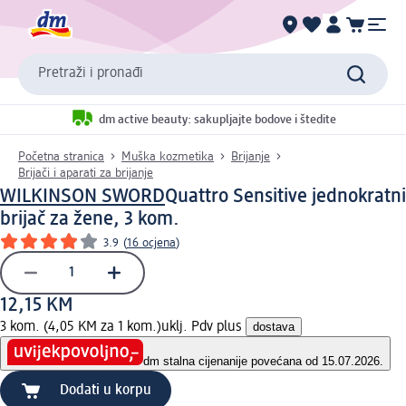
Pretraži i pronađi
dm active beauty: sakupljajte bodove i štedite
Početna stranica
Muška kozmetika
Brijanje
Brijači i aparati za brijanje
WILKINSON SWORD
Quattro Sensitive jednokratni
brijač za žene, 3 kom.
3.9
(
16 ocjena
)
12,15 KM
3 kom. (4,05 KM za 1 kom.)
uklj. Pdv plus
dostava
dm stalna cijena
nije povećana od 15.07.2026.
Dodati u korpu