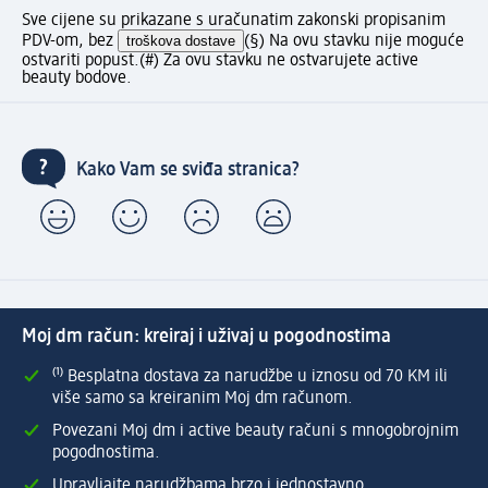
Sve cijene su prikazane s uračunatim zakonski propisanim
PDV-om, bez
troškova dostave
(§) Na ovu stavku nije moguće
ostvariti popust.
(#) Za ovu stavku ne ostvarujete active
beauty bodove.
Kako Vam se sviđa stranica?
Moj dm račun: kreiraj i uživaj u pogodnostima
⁽¹⁾ Besplatna dostava za narudžbe u iznosu od 70 KM ili
više samo sa kreiranim Moj dm računom.
Povezani Moj dm i active beauty računi s mnogobrojnim
pogodnostima.
Upravljajte narudžbama brzo i jednostavno.