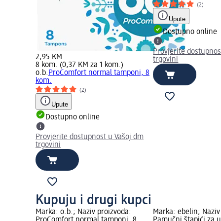
(2)
Upute
Dostupno online
Provjerite dostupnos
2,95 KM
trgovini
8 kom. (0,37 KM za 1 kom.)
o.b.
ProComfort normal tamponi, 8
kom.
(2)
Upute
Dostupno online
Provjerite dostupnost u Vašoj dm
trgovini
Kupuju i drugi kupci
Marka: o.b.; Naziv proizvoda:
Marka: ebelin; Naziv
ProComfort normal tamponi, 8
Pamučni štapići za uš