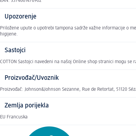
EAN: 3574661476902
Upozorenje
Priložene upute o upotrebi tampona sadrže važne informacije o menst
higijene.
Sastojci
COTTON Sastojci navedeni na našoj Online shop stranici mogu se ra
Proizvođač/Uvoznik
Proizvođač: Johnson&Johnson Sezanne, Rue de Retortat, 51120 Séza
Zemlja porijekla
EU Francuska