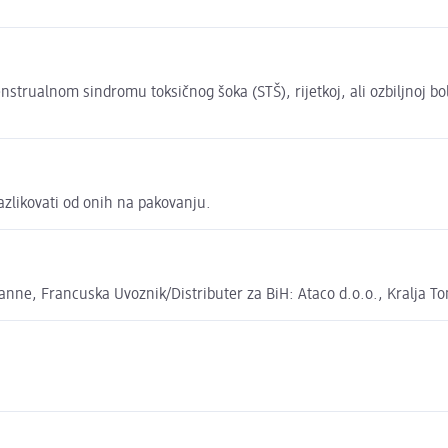
rualnom sindromu toksičnog šoka (STŠ), rijetkoj, ali ozbiljnoj boles
zlikovati od onih na pakovanju.
nne, Francuska Uvoznik/Distributer za BiH: Ataco d.o.o., Kralja T