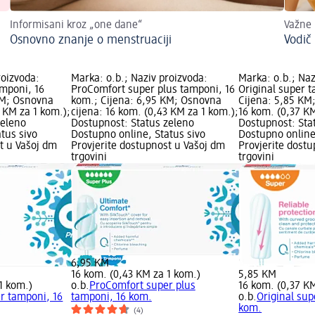
Informisani kroz „one dane“
Važne 
Osnovno znanje o menstruaciji
Vodič
roizvoda:
Marka: o.b.; Naziv proizvoda:
Marka: o.b.; Naz
mponi, 16
ProComfort super plus tamponi, 16
Original super 
KM; Osnovna
kom.; Cijena: 6,95 KM; Osnovna
Cijena: 5,85 KM
3 KM za 1 kom.);
cijena: 16 kom. (0,43 KM za 1 kom.);
16 kom. (0,37 KM
zeleno
Dostupnost: Status zeleno
Dostupnost: Sta
tus sivo
Dostupno online, Status sivo
Dostupno online
t u Vašoj dm
Provjerite dostupnost u Vašoj dm
Provjerite dost
trgovini
trgovini
6,95 KM
16 kom. (0,43 KM za 1 kom.)
5,85 KM
1 kom.)
o.b.
ProComfort super plus
16 kom. (0,37 K
r tamponi, 16
tamponi, 16 kom.
o.b.
Original sup
kom.
(4)