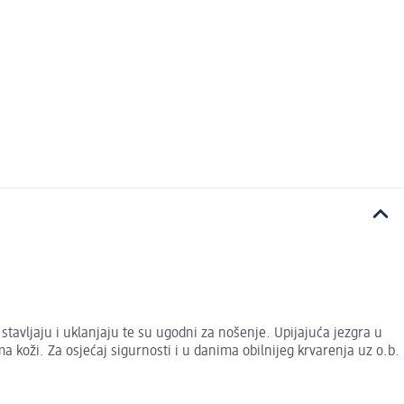
tavljaju i uklanjaju te su ugodni za nošenje. Upijajuća jezgra u
a koži. Za osjećaj sigurnosti i u danima obilnijeg krvarenja uz o.b.