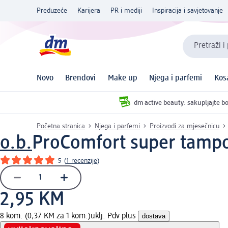
Preduzeće
Karijera
PR i mediji
Inspiracija i savjetovanje
Pretraži i
Novo
Brendovi
Make up
Njega i parfemi
Kos
dm active beauty: sakupljajte bo
Početna stranica
Njega i parfemi
Proizvodi za mjesečnicu
o.b.
ProComfort super tampo
5
(
1 recenzije
)
2,95 KM
8 kom. (0,37 KM za 1 kom.)
uklj. Pdv plus
dostava