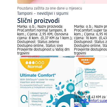
Pouzdana zaštita za one dane u mjesecu
Tamponi – nevidljivi i sigurni
Slični proizvodi
Marka: o.b.; Naziv proizvoda:
Marka: o.b.; Naziv p
ProComfort normal tamponi, 8
ProComfort super ta
kom.; Cijena: 2,95 KM; Osnovna
kom.; Cijena: 6,95 
cijena: 8 kom. (0,37 KM za 1 kom.);
cijena: 16 kom. (0,4
Dostupnost: Status zeleno
Dostupnost: Status 
Dostupno online, Status sivo
Dostupno online, Sta
Provjerite dostupnost u Vašoj dm
Provjerite dostupnos
trgovini
trgovini
6,95 KM
16 kom. (0,43 KM za 
o.b.
ProComfort supe
kom.