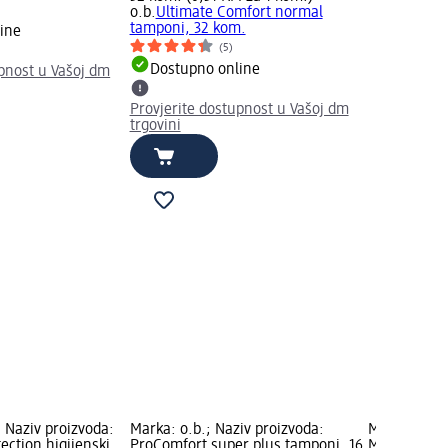
o.b.
Ultimate Comfort normal
tamponi, 32 kom.
ine
(5)
Dostupno online
upnost u Vašoj dm
Provjerite dostupnost u Vašoj dm
trgovini
 Naziv proizvoda:
Marka: o.b.; Naziv proizvoda:
Marka: Jess
ection higijenski
ProComfort super plus tamponi, 16
Maramice za