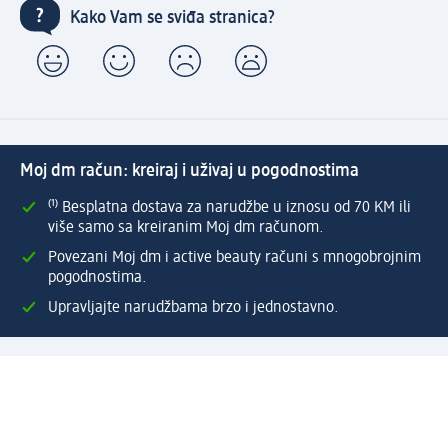
Kako Vam se sviđa stranica?
Moj dm račun: kreiraj i uživaj u pogodnostima
⁽¹⁾ Besplatna dostava za narudžbe u iznosu od 70 KM ili
više samo sa kreiranim Moj dm računom.
Povezani Moj dm i active beauty računi s mnogobrojnim
pogodnostima.
Upravljajte narudžbama brzo i jednostavno.
Kreirajte Moj dm račun
Pomoć