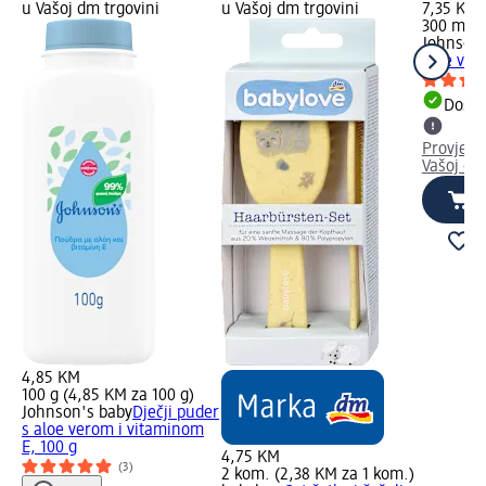
u Vašoj dm trgovini
u Vašoj dm trgovini
7,35 KM
300 ml (
Johnson'
aloe ver
Dostu
Provjeri
Vašoj dm
4,85 KM
100 g (4,85 KM za 100 g)
Johnson's baby
Dječji puder
s aloe verom i vitaminom
E, 100 g
4,75 KM
(3)
2 kom. (2,38 KM za 1 kom.)