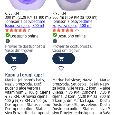
6,85 KM
7,95 KM
300 ml (2,28 KM za 100 ml)
500 ml (1,59 KM za 100 ml)
Johnson's baby
bedtime
Johnson's baby
bedtime
losion za djecu, 300 ml
kupka za djecu, 500 ml
(5)
(2)
Dostupno online
Dostupno online
Provjerite dostupnost u
Provjerite dostupnost u
Vašoj dm trgovini
Vašoj dm trgovini
Kupuju i drugi kupci
Marka: Johnson's baby;
Marka: babylove; Naziv
Marka: J
Naziv proizvoda: Dječji
proizvoda: Set četka i češalj
Naziv pr
puder s aloe verom i
za kosu, više vrsta, 2 kom.;
– aloe ve
vitaminom E, 100 g; Cijena:
Cijena: 4,75 KM; Osnovna
7,35 KM;
4,85 KM; Osnovna cijena:
cijena: 2 kom. (2,38 KM za
300 ml (
100 g (4,85 KM za 100 g);
1 kom.); dm Marka Logo;
Dostupno
Dostupnost: Status zeleno
Dostupnost: Status zeleno
Dostupno
Dostupno online, Status
Dostupno online, Status
sivo Pro
sivo Provjerite dostupnost
sivo Provjerite dostupnost
u Vašoj 