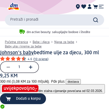
Pretraži i pronađi
dm active beauty: sakupljajte bodove i štedite
Početna stranica
Bebe i djeca
Njega za bebe
Baby ulja i kreme za bebe
Johnson's baby
bedtime ulje za djecu, 300 ml
4.6
(
10 ocjena
)
9,25 KM
300 ml (3,08 KM za 100 ml)
uklj. Pdv plus
dostava
dm stalna cijena
nije povećana od 02.03.2026.
Dodati u korpu