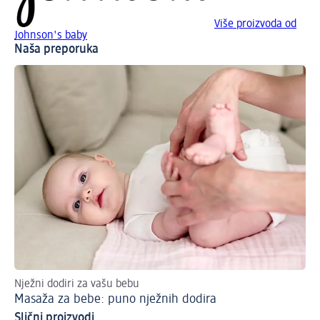
Više proizvoda od
Johnson's baby
Naša preporuka
Nježni dodiri za vašu bebu
Sla
Masaža za bebe: puno nježnih dodira
Us
Slični proizvodi