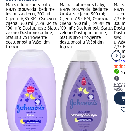
Marka: Johnson's baby;
Marka: Johnson's baby;
Marka: J
Naziv proizvoda: bedtime
Naziv proizvoda: bedtime
Naziv pr
losion za djecu, 300 ml;
kupka za djecu, 500 ml;
– aloe ve
Cijena: 6,85 KM; Osnovna
Cijena: 7,95 KM; Osnovna
7,35 KM;
cijena: 300 ml (2,28 KM za
cijena: 500 ml (1,59 KM za
300 ml (
100 ml); Dostupnost: Status
100 ml); Dostupnost: Status
Dostupno
zeleno Dostupno online,
zeleno Dostupno online,
Dostupno
Status sivo Provjerite
Status sivo Provjerite
sivo Pro
dostupnost u Vašoj dm
dostupnost u Vašoj dm
u Vašoj 
trgovini
trgovini
7,35 KM
300 ml (
Johnson'
aloe ver
Dostu
Provjeri
Vašoj dm