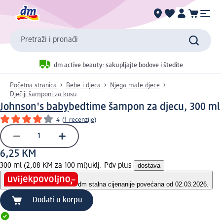
Pretraži i pronađi
dm active beauty: sakupljajte bodove i štedite
Početna stranica
Bebe i djeca
Njega male djece
Dječiji šamponi za kosu
Johnson's baby
bedtime šampon za djecu, 300 ml
4
(
1 recenzije
)
6,25 KM
300 ml (2,08 KM za 100 ml)
uklj. Pdv plus
dostava
dm stalna cijena
nije povećana od 02.03.2026.
Dodati u korpu