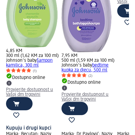
Vašoj dm
4,85 KM
300 ml (1,62 KM za 100 ml)
7,95 KM
Johnson's baby
šampon
500 ml (1,59 KM za 100 ml)
kamilica, 300 ml
Johnson's baby
bedtime
kupka za djecu, 500 ml
(1)
(2)
Dostupno online
Dostupno online
Provjerite dostupnost u
Vašoj dm trgovini
Provjerite dostupnost u
Vašoj dm trgovini
Kupuju i drugi kupci
Marka: Becutan; Naziv
Marka: Dr Pavlović; Naziv
Marka: J