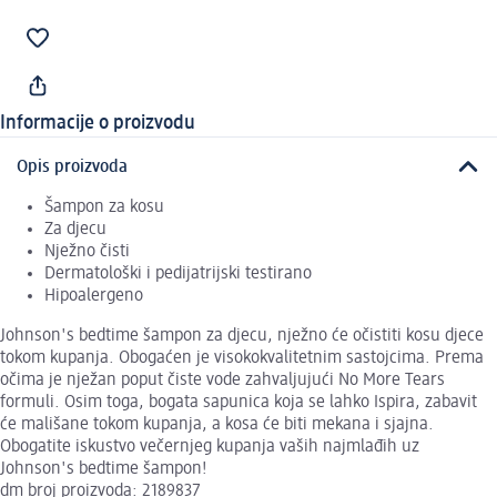
Informacije o proizvodu
Opis proizvoda
Šampon za kosu
Za djecu
Nježno čisti
Dermatološki i pedijatrijski testirano
Hipoalergeno
Johnson's bedtime šampon za djecu, nježno će očistiti kosu djece
tokom kupanja. Obogaćen je visokokvalitetnim sastojcima. Prema
očima je nježan poput čiste vode zahvaljujući No More Tears
formuli. Osim toga, bogata sapunica koja se lahko Ispira, zabavit
će mališane tokom kupanja, a kosa će biti mekana i sjajna.
Obogatite iskustvo večernjeg kupanja vaših najmlađih uz
Johnson's bedtime šampon!
dm broj proizvoda: 2189837