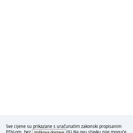
Sve cijene su prikazane s uračunatim zakonski propisanim
PDV-om, bez
troškova dostave
(§) Na ovu stavku nije moguće