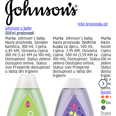
Više proizvoda od
Johnson's baby
Slični proizvodi
Marka: Johnson's baby;
Marka: Johnson's baby;
Marka: J
Naziv proizvoda: šampon
Naziv proizvoda: bedtime
Naziv pr
kamilica, 300 ml; Cijena:
kupka za djecu, 500 ml;
losion za
4,85 KM; Osnovna cijena:
Cijena: 7,95 KM; Osnovna
Cijena: 
300 ml (1,62 KM za 100 ml);
cijena: 500 ml (1,59 KM za
cijena: 
Dostupnost: Status zeleno
100 ml); Dostupnost: Status
100 ml);
Dostupno online, Status
zeleno Dostupno online,
zeleno D
sivo Provjerite dostupnost
Status sivo Provjerite
Status si
u Vašoj dm trgovini
dostupnost u Vašoj dm
dostupno
trgovini
trgovini
6,85 KM
300 ml (
Johnson'
losion z
Dostu
Provjeri