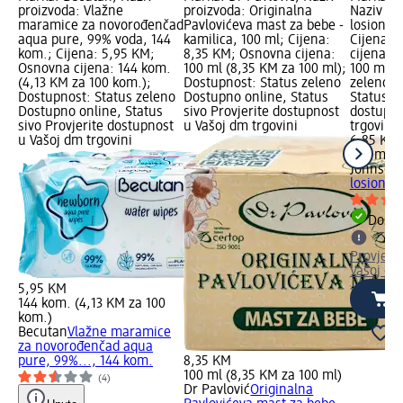
proizvoda: Vlažne
proizvoda: Originalna
Naziv pr
maramice za novorođenčad
Pavlovićeva mast za bebe -
losion za
aqua pure, 99% voda, 144
kamilica, 100 ml; Cijena:
Cijena: 
kom.; Cijena: 5,95 KM;
8,35 KM; Osnovna cijena:
cijena: 
Osnovna cijena: 144 kom.
100 ml (8,35 KM za 100 ml);
100 ml);
(4,13 KM za 100 kom.);
Dostupnost: Status zeleno
zeleno D
Dostupnost: Status zeleno
Dostupno online, Status
Status si
Dostupno online, Status
sivo Provjerite dostupnost
dostupno
sivo Provjerite dostupnost
u Vašoj dm trgovini
trgovini
u Vašoj dm trgovini
6,85 KM
300 ml (
Johnson'
losion z
Dostu
Provjeri
Vašoj dm
5,95 KM
144 kom. (4,13 KM za 100
kom.)
Becutan
Vlažne maramice
za novorođenčad aqua
pure, 99%..., 144 kom.
8,35 KM
100 ml (8,35 KM za 100 ml)
(4)
Dr Pavlović
Originalna