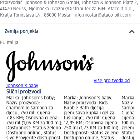
Proizvođač: Johnson & Johnson GmbH, Johnson & Johnson Platz 2,
41470 Neuss, Njemačka Uvoznik/Distributer za BiH: Ataco d.o.o.,
Kralja Tomislava L4 , 88000 Mostar info.mostar@ataco-bih.com
Zemlja porijekla
EU Italija
Više proizvoda od
Johnson's baby
Slični proizvodi
Marka: Johnson's baby;
Marka: Johnson's baby;
Marka: J
Naziv proizvoda:
Naziv proizvoda: Kids
Naziv pr
chamomile šampon za
Bubble Bath dječija
šampon z
djecu, 750 ml; Cijena:
pjenušava kupka i gel za
Cijena: 
7,85 KM; Osnovna cijena:
tuširanje, 750 ml; Cijena:
cijena: 
750 ml (1,05 KM za 100 ml);
12,95 KM; Osnovna cijena:
100 ml);
Dostupnost: Status zeleno
750 ml (1,73 KM za 100 ml);
zeleno D
Dostupno online, Status
Dostupnost: Status zeleno
Status si
sivo Provjerite dostupnost
Dostupno online, Status
dostupno