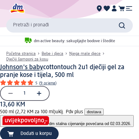
Pretraži i pronađi
dm active beauty: sakupljajte bodove i štedite
Početna stranica
Bebe i djeca
Njega male djece
Dječiji šamponi za kosu
Johnson's baby
cottontouch 2u1 dječiji gel za
pranje kose i tijela, 500 ml
5
(
9 ocjena
)
13,60 KM
500 ml (2,72 KM za 100 ml)
uklj. Pdv plus
dostava
dm stalna cijena
nije povećana od 02.03.2026.
Dodati u korpu