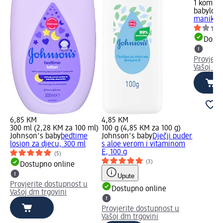
1 kom. (
babylove
manikir, 
Dostu
Provjeri
Vašoj dm
6,85 KM
4,85 KM
300 ml (2,28 KM za 100 ml)
100 g (4,85 KM za 100 g)
Johnson's baby
bedtime
Johnson's baby
Dječji puder
losion za djecu, 300 ml
s aloe verom i vitaminom
E, 100 g
(5)
(3)
Dostupno online
Upute
Provjerite dostupnost u
Dostupno online
Vašoj dm trgovini
Provjerite dostupnost u
Vašoj dm trgovini