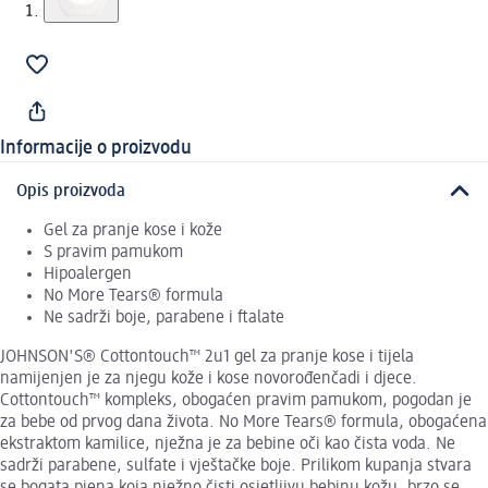
Informacije o proizvodu
Opis proizvoda
Gel za pranje kose i kože
S pravim pamukom
Hipoalergen
No More Tears® formula
Ne sadrži boje, parabene i ftalate
JOHNSON'S® Cottontouch™ 2u1 gel za pranje kose i tijela
namijenjen je za njegu kože i kose novorođenčadi i djece.
Cottontouch™ kompleks, obogaćen pravim pamukom, pogodan je
za bebe od prvog dana života. No More Tears® formula, obogaćena
ekstraktom kamilice, nježna je za bebine oči kao čista voda. Ne
sadrži parabene, sulfate i vještačke boje. Prilikom kupanja stvara
se bogata pjena koja nježno čisti osjetljivu bebinu kožu, brzo se