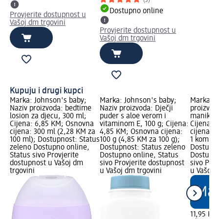
(3)
Dostupno online
Provjerite dostupnost u
Vašoj dm trgovini
Provjerite dostupnost u
Vašoj dm trgovini
Kupuju i drugi kupci
Marka: Johnson's baby;
Marka: Johnson's baby;
Marka: b
Naziv proizvoda: bedtime
Naziv proizvoda: Dječji
proizvoda
losion za djecu, 300 ml;
puder s aloe verom i
manikir, 
Cijena: 6,85 KM; Osnovna
vitaminom E, 100 g; Cijena:
Cijena: 
cijena: 300 ml (2,28 KM za
4,85 KM; Osnovna cijena:
cijena: 1
100 ml); Dostupnost: Status
100 g (4,85 KM za 100 g);
1 kom.);
zeleno Dostupno online,
Dostupnost: Status zeleno
Dostupno
Status sivo Provjerite
Dostupno online, Status
Dostupno
dostupnost u Vašoj dm
sivo Provjerite dostupnost
sivo Pro
trgovini
u Vašoj dm trgovini
u Vašoj 
11,95 KM