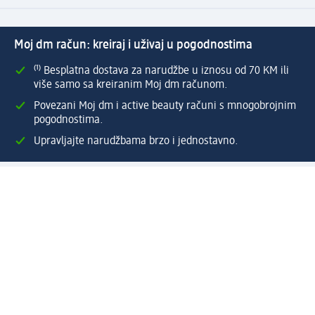
Moj dm račun: kreiraj i uživaj u pogodnostima
⁽¹⁾ Besplatna dostava za narudžbe u iznosu od 70 KM ili
više samo sa kreiranim Moj dm računom.
Povezani Moj dm i active beauty računi s mnogobrojnim
pogodnostima.
Upravljajte narudžbama brzo i jednostavno.
Kreirajte Moj dm račun
Pomoć
Programi i usluge
dm služba za korisnike
Načini i troškovi dostave
Povrat proizvoda