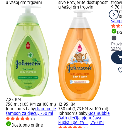
u Vašoj dm trgovini
sivo Provjerite dostupnost
trgovini
u Vašoj dm trgovini
9,70 KM
750 ml (
Johnson'
šampon z
Dostu
Provjeri
Vašoj dm
7,85 KM
750 ml (1,05 KM za 100 ml)
12,95 KM
Johnson's baby
chamomile
750 ml (1,73 KM za 100 ml)
šampon za djecu, 750 ml
Johnson's baby
Kids Bubble
Bath dječija pjenušava
(1)
kupka i gel za..., 750 ml
Dostupno online