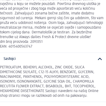
svježinu u koju se možete pouzdati. Površina dnevnog uloška je
veća od prosječne i zbog toga može apsorbirati veću količinu
tečnosti. Zahvaljujući zonama bočne zaštite, imate dodatnu
sigurnost od curenja. Mekani gornji sloj čini ga udobnim, što vam
pruža veću udobnost nošenja. Osim toga, zahvaljujući tehnologiji
neutralizacije mirisa, možete se osjećati svježe i samopouzdano
tokom cijelog dana. Dermatološki je testiran. Za bezbrižne
trenutke uz Always dailies Fresh & Protect dnevne uloške!
dm broj proizvoda: 2093351
EAN: 4015400563747
Sastojci
PETROLATUM, BEHENYL ALCOHOL, ZINC OXIDE, SILICA
DIMETHICONE SILYLATE, C12-15 ALKYL BENZOATE, GLYCERIN,
NIACINAMIDE, PANTHENOL, POLYHYDROXYSTEARIC ACID,
ISONONYL ISONONANOATE, GLYCINE SOJA OIL, CHAMOMILLA
RECUTITA FLOWER EXTRACT, BISABOLOL, BHT, TOCOPHEROL,
HEXAMIDINE DIISETHIONATE Sastojci navedeni na našoj Online
shop stranici mogu se razlikovati od onih na pakovanju.