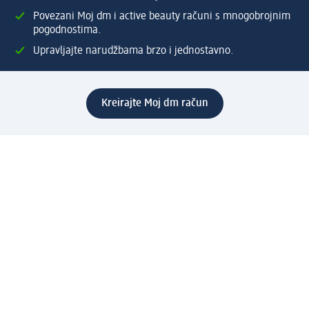
Povezani Moj dm i active beauty računi s mnogobrojnim
pogodnostima.
Upravljajte narudžbama brzo i jednostavno.
Kreirajte Moj dm račun
Pomoć
Programi i usluge
dm služba za korisnike
Načini i troškovi dostave
Povrat proizvoda
Preduzeće
O nama
Odgovornost
Karijera
PR i mediji
Svijet proizvoda