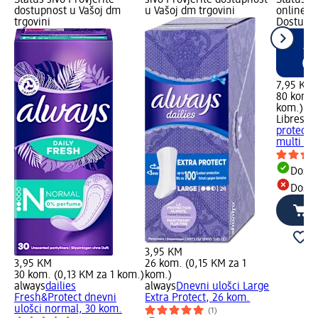
dostupnost u Vašoj dm
u Vašoj dm trgovini
online, 
trgovini
Dostupn
7,95 KM
80 kom. 
kom.)
Libresse
protect d
multi lo
Dostu
Dostu
3,95 KM
3,95 KM
26 kom. (0,15 KM za 1
30 kom. (0,13 KM za 1 kom.)
kom.)
always
dailies
always
Dnevni ulošci Large
Fresh&Protect dnevni
Extra Protect, 26 kom.
ulošci normal, 30 kom.
(1)