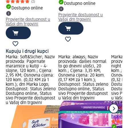
(2)
Dostupno online
Dostupno online
Provjerite dostupnost u
Provjerite dostupnost u
Vašoj dm trgovini
Vašoj dm trgovini
Kupuju i drugi kupci
Marka: Soft&Sicher; Naziv
Marka: always; Naziv
Marka: a
proizvoda: Papirnate
proizvoda: dailies normal
proizvod
maramice u kutiji – 4-
to go dnevni ulošci, 20
night hig
slojne, 120 kom.; Cijena:
kom.; Cijena: 3,35 KM;
kom.; Ci
2,95 KM; Osnovna cijena:
Osnovna cijena: 20 kom.
Osnovna 
120 kom. (0,02 KM za 1
(0,17 KM za 1 kom.);
(0,32 KM
kom.); dm Marka Logo;
Dostupnost: Status zeleno
Dostupno
Dostupnost: Status zeleno
Dostupno online, Status
Dostupno
Dostupno online, Status
sivo Provjerite dostupnost
sivo Pro
sivo Provjerite dostupnost
u Vašoj dm trgovini
u Vašoj 
u Vašoj dm trgovini
4,45 KM
14 kom. 
always
Pl
higijensk