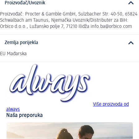
Proizvođač/Uvoznik
Proizvođač: Procter & Gamble GmbH, Sulzbacher Str. 40-50, 65824
Schwalbach am Taunus, Njemačka Uvoznik/Distributer za BiH:
Orbico d.o.o., Lužansko polje 7, 71210 Ilidža info.ba@orbico.com
Zemlja porijekla
EU Mađarska
Više proizvoda od
always
Naša preporuka