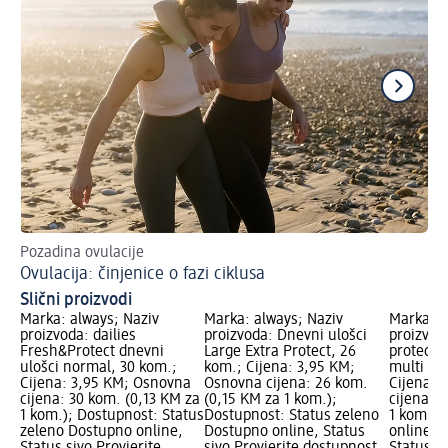
Pozadina ovulacije
Pok
Ovulacija: činjenice o fazi ciklusa
Is
Slični proizvodi
Marka: always; Naziv
Marka: always; Naziv
Marka: L
proizvoda: dailies
proizvoda: Dnevni ulošci
proizvoda
Fresh&Protect dnevni
Large Extra Protect, 26
protect d
ulošci normal, 30 kom.;
kom.; Cijena: 3,95 KM;
multi lo
Cijena: 3,95 KM; Osnovna
Osnovna cijena: 26 kom.
Cijena: 
cijena: 30 kom. (0,13 KM za
(0,15 KM za 1 kom.);
cijena: 
1 kom.); Dostupnost: Status
Dostupnost: Status zeleno
1 kom.);
zeleno Dostupno online,
Dostupno online, Status
online L
Status sivo Provjerite
sivo Provjerite dostupnost
Status z