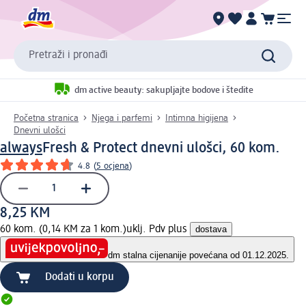
Pretraži i pronađi
dm active beauty: sakupljajte bodove i štedite
Početna stranica
Njega i parfemi
Intimna higijena
Dnevni ulošci
always
Fresh & Protect dnevni ulošci, 60 kom.
4.8
(
5 ocjena
)
8,25 KM
60 kom. (0,14 KM za 1 kom.)
uklj. Pdv plus
dostava
dm stalna cijena
nije povećana od 01.12.2025.
Dodati u korpu