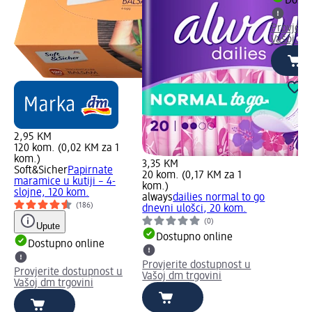
Dostu
Provjeri
Vašoj dm
2,95 KM
120 kom. (0,02 KM za 1
kom.)
3,35 KM
Soft&Sicher
Papirnate
20 kom. (0,17 KM za 1
maramice u kutiji – 4-
kom.)
slojne, 120 kom.
always
dailies normal to go
(186)
dnevni ulošci, 20 kom.
(0)
Upute
Dostupno online
Dostupno online
Provjerite dostupnost u
Provjerite dostupnost u
Vašoj dm trgovini
Vašoj dm trgovini