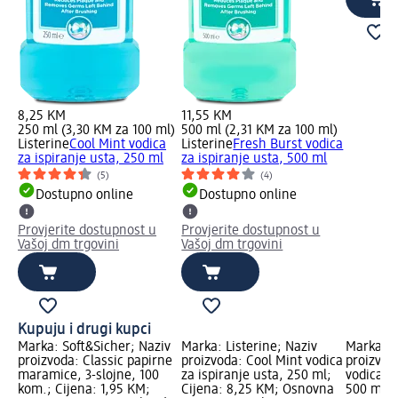
8,25 KM
11,55 KM
250 ml (3,30 KM za 100 ml)
500 ml (2,31 KM za 100 ml)
Listerine
Cool Mint vodica
Listerine
Fresh Burst vodica
za ispiranje usta, 250 ml
za ispiranje usta, 500 ml
(5)
(4)
Dostupno online
Dostupno online
Provjerite dostupnost u
Provjerite dostupnost u
Vašoj dm trgovini
Vašoj dm trgovini
Kupuju i drugi kupci
Marka: Soft&Sicher; Naziv
Marka: Listerine; Naziv
Marka: L
proizvoda: Classic papirne
proizvoda: Cool Mint vodica
proizvod
maramice, 3-slojne, 100
za ispiranje usta, 250 ml;
vodica za
kom.; Cijena: 1,95 KM;
Cijena: 8,25 KM; Osnovna
500 ml; 