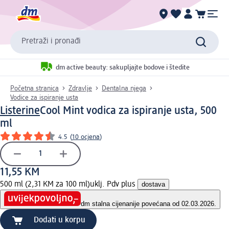
Pretraži i pronađi
dm active beauty: sakupljajte bodove i štedite
Početna stranica
Zdravlje
Dentalna njega
Vodice za ispiranje usta
Listerine
Cool Mint vodica za ispiranje usta, 500
ml
4.5
(
10 ocjena
)
11,55 KM
500 ml (2,31 KM za 100 ml)
uklj. Pdv plus
dostava
dm stalna cijena
nije povećana od 02.03.2026.
Dodati u korpu