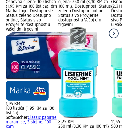
Osnovna cijena: 100 listića
cijena: 250 ml (3,30 KM za
Osnovna 
(1,95 KM za 100 listića); dm
100 ml); Dostupnost: Status
(2,31 KM
Marka Logo; Dostupnost:
zeleno Dostupno online,
Dostupno
Status zeleno Dostupno
Status sivo Provjerite
Dostupno
online, Status sivo
dostupnost u Vašoj dm
sivo Pro
Provjerite dostupnost u
trgovini
u Vašoj 
Vašoj dm trgovini
1,95 KM
100 listića (1,95 KM za 100
listića)
Soft&Sicher
Classic papirne
8,25 KM
11,55 KM
maramice, 3-slojne, 100
250 ml (3,30 KM za 100 ml)
500 ml (
kom.