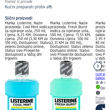
Pomoć iz prirode
Zdr
Kućni preparati protiv afti
Zd
Slični proizvodi
Marka: Listerine; Naziv
Marka: Listerine; Naziv
Marka: L
proizvoda: Cool Mint vodica
proizvoda: Fresh Burst
proizvod
za ispiranje usta, 250 ml;
vodica za ispiranje usta,
ispiranje
Cijena: 8,25 KM; Osnovna
500 ml; Cijena: 11,55 KM;
pakovanj
cijena: 250 ml (3,30 KM za
Osnovna cijena: 500 ml
2,95 KM;
100 ml); Dostupnost: Status
(2,31 KM za 100 ml);
80 ml (3
zeleno Dostupno online,
Dostupnost: Status zeleno
Dostupno
Status sivo Provjerite
Dostupno online, Status
Dostupno
dostupnost u Vašoj dm
sivo Provjerite dostupnost
sivo Pro
trgovini
u Vašoj dm trgovini
u Vašoj 
2,95 KM
80 ml (3
Listerine
ispiranje
pakovanj
Dostu
Provjeri
Vašoj dm