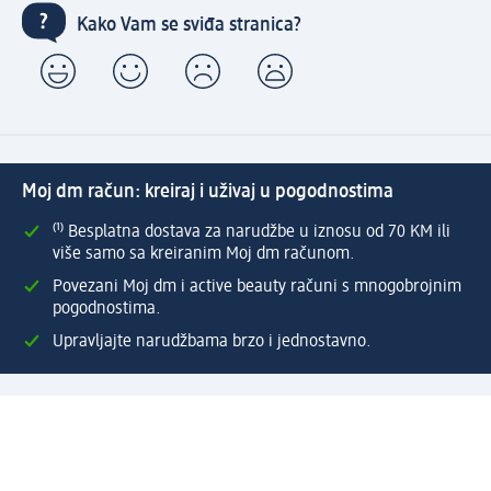
Kako Vam se sviđa stranica?
Moj dm račun: kreiraj i uživaj u pogodnostima
⁽¹⁾ Besplatna dostava za narudžbe u iznosu od 70 KM ili
više samo sa kreiranim Moj dm računom.
Povezani Moj dm i active beauty računi s mnogobrojnim
pogodnostima.
Upravljajte narudžbama brzo i jednostavno.
Kreirajte Moj dm račun
Pomoć