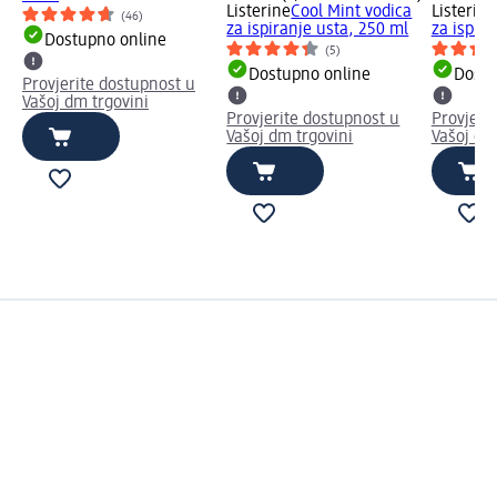
Listerine
Cool Mint vodica
Listerine
(46)
za ispiranje usta, 250 ml
za ispira
Dostupno online
(5)
Dostupno online
Dostu
Provjerite dostupnost u
Vašoj dm trgovini
Provjerite dostupnost u
Provjeri
Vašoj dm trgovini
Vašoj dm