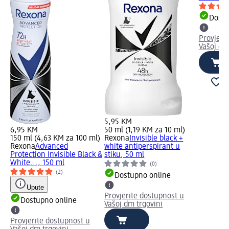
Dostu
Provjeri
Vašoj dm
5,95 KM
6,95 KM
50 ml (1,19 KM za 10 ml)
150 ml (4,63 KM za 100 ml)
Rexona
Invisible black +
Rexona
Advanced
white antiperspirant u
Protection Invisible Black &
stiku, 50 ml
White..., 150 ml
(0)
(2)
Dostupno online
Upute
Provjerite dostupnost u
Dostupno online
Vašoj dm trgovini
Provjerite dostupnost u