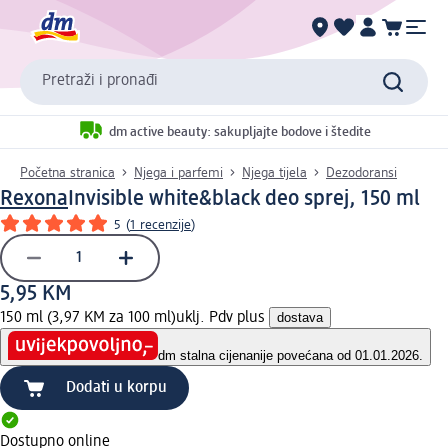
Pretraži i pronađi
dm active beauty: sakupljajte bodove i štedite
Početna stranica
Njega i parfemi
Njega tijela
Dezodoransi
Rexona
Invisible white&black deo sprej, 150 ml
5
(
1 recenzije
)
5,95 KM
150 ml (3,97 KM za 100 ml)
uklj. Pdv plus
dostava
dm stalna cijena
nije povećana od 01.01.2026.
Dodati u korpu
Dostupno online