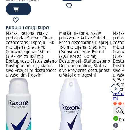
Vašoj dm trgovini
Kupuju i drugi kupci
Marka: Rexona; Naziv
Marka: Rexona; Naziv
Marka: R
proizvoda: Shower Clean
proizvoda: Active Shield
proizvod
dezodorans u spreju, 150
Fresh dezodorans u spreju,
dezodora
ml; Cijena: 5,95 KM;
150 ml; Cijena: 5,95 KM;
ml; Cije
Osnovna cijena: 150 ml
Osnovna cijena: 150 ml
Osnovna 
(3,97 KM za 100 ml);
(3,97 KM za 100 ml);
(3,97 KM
Dostupnost: Status zeleno
Dostupnost: Status zeleno
Dostupno
Dostupno online, Status
Dostupno online, Status
Dostupno
sivo Provjerite dostupnost
sivo Provjerite dostupnost
sivo Pro
u Vašoj dm trgovini
u Vašoj dm trgovini
u Vašoj 
5,95 KM
150 ml (
Rexona
S
dezodora
ml
Uput
Dostu