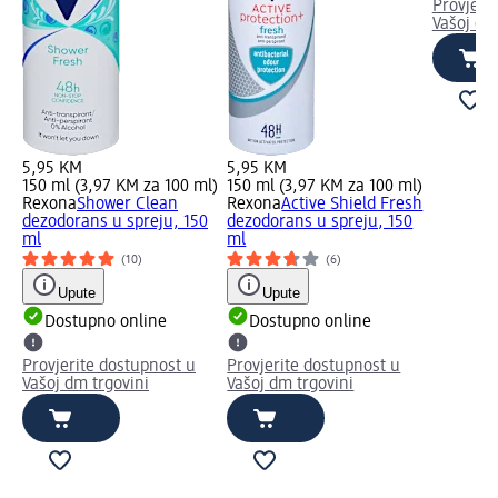
Provjeri
Vašoj dm
5,95 KM
5,95 KM
150 ml (3,97 KM za 100 ml)
150 ml (3,97 KM za 100 ml)
Rexona
Shower Clean
Rexona
Active Shield Fresh
dezodorans u spreju, 150
dezodorans u spreju, 150
ml
ml
(10)
(6)
Upute
Upute
Dostupno online
Dostupno online
Provjerite dostupnost u
Provjerite dostupnost u
Vašoj dm trgovini
Vašoj dm trgovini