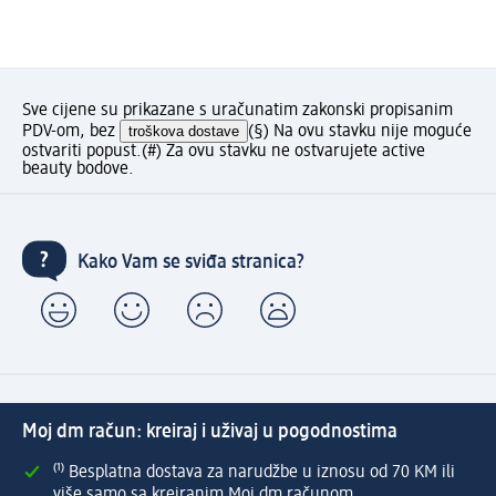
Sve cijene su prikazane s uračunatim zakonski propisanim
PDV-om, bez
troškova dostave
(§) Na ovu stavku nije moguće
ostvariti popust.
(#) Za ovu stavku ne ostvarujete active
beauty bodove.
Kako Vam se sviđa stranica?
Moj dm račun: kreiraj i uživaj u pogodnostima
⁽¹⁾ Besplatna dostava za narudžbe u iznosu od 70 KM ili
više samo sa kreiranim Moj dm računom.