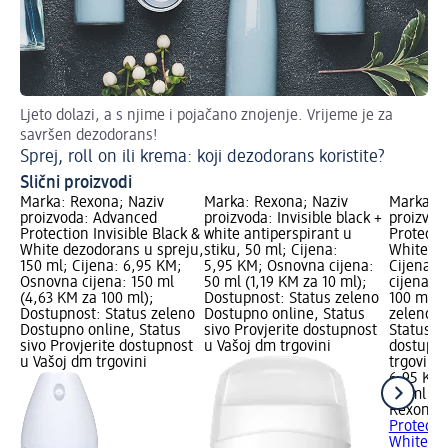
Ljeto dolazi, a s njime i pojačano znojenje. Vrijeme je za
Pov
savršen dezodorans!
u 
Sprej, roll on ili krema: koji dezodorans koristite?
Po
Slični proizvodi
Marka: Rexona; Naziv
Marka: Rexona; Naziv
Marka: R
proizvoda: Advanced
proizvoda: Invisible black +
proizvod
Protection Invisible Black &
white antiperspirant u
Protectio
White dezodorans u spreju,
stiku, 50 ml; Cijena:
White de
150 ml; Cijena: 6,95 KM;
5,95 KM; Osnovna cijena:
Cijena: 
Osnovna cijena: 150 ml
50 ml (1,19 KM za 10 ml);
cijena: 
(4,63 KM za 100 ml);
Dostupnost: Status zeleno
100 ml);
Dostupnost: Status zeleno
Dostupno online, Status
zeleno D
Dostupno online, Status
sivo Provjerite dostupnost
Status si
sivo Provjerite dostupnost
u Vašoj dm trgovini
dostupno
u Vašoj dm trgovini
trgovini
6,95 KM
50 ml (1
Rexona
A
Protectio
White de