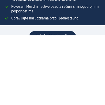
Povezani Moj dm i active beauty računi s mnogobrojnim
pogodnostima.
Upravljajte narudžbama brzo i jednostavno.
Kreirajte Moj dm račun
Pomoć
Programi i usluge
dm služba za korisnike
Načini i troškovi dostave
Povrat proizvoda
Preduzeće
O nama
Odgovornost
Karijera
PR i mediji
Svijet proizvoda