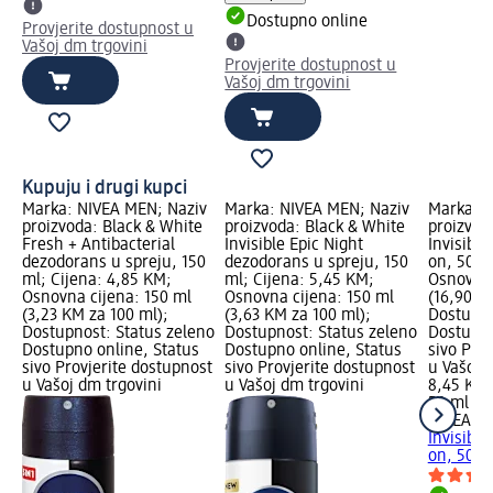
Dostupno online
Provjerite dostupnost u
Vašoj dm trgovini
Provjerite dostupnost u
Vašoj dm trgovini
Kupuju i drugi kupci
Marka: NIVEA MEN; Naziv
Marka: NIVEA MEN; Naziv
Marka: N
proizvoda: Black & White
proizvoda: Black & White
proizvod
Fresh + Antibacterial
Invisible Epic Night
Invisible
dezodorans u spreju, 150
dezodorans u spreju, 150
on, 50 m
ml; Cijena: 4,85 KM;
ml; Cijena: 5,45 KM;
Osnovna 
Osnovna cijena: 150 ml
Osnovna cijena: 150 ml
(16,90 K
(3,23 KM za 100 ml);
(3,63 KM za 100 ml);
Dostupno
Dostupnost: Status zeleno
Dostupnost: Status zeleno
Dostupno
Dostupno online, Status
Dostupno online, Status
sivo Pro
sivo Provjerite dostupnost
sivo Provjerite dostupnost
u Vašoj 
u Vašoj dm trgovini
u Vašoj dm trgovini
8,45 KM
50 ml (1
NIVEA M
Invisible
on, 50 m