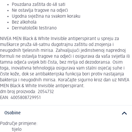
Pouzdana zaštita do 48 sati
Ne ostavlja tragove na odjeći
Ugodna svježina na svakom koraku
Bez alkohola
Dermatološki testirano
NIVEA MEN Black & White Invisible antiperspirant u spreju za
muškarce pruža 48-satnu dugotrajnu zaštitu od znojenja i
neugodnih tjelesnih mirisa. Zahvaljujući jedinstvenoj naprednoj
formuli ne ostavlja tragove na odjeći i osigurava da vaša svijetla ili
tamna odjeća uvijek biti čista, bez mrlja od dezodoransa. Osim
toga, inovativna tehnologija osigurava vam stalni osjećaj suhe i
čiste kože, dok se antibakterijska funkcija bori protiv nastajanja
bakterija i neugodnih mirisa. Koračajte sigurno kroz dan uz NIVEA
MEN Black & White Invisible antiperspirant.
dm broj proizvoda: 2054732
EAN: 4005808729951
Osobine
Područje primjene:
tijelo