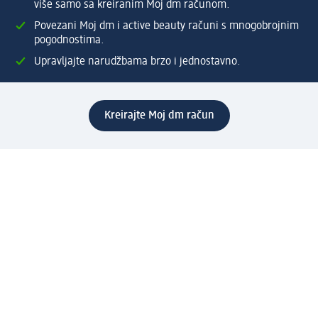
više samo sa kreiranim Moj dm računom.
Povezani Moj dm i active beauty računi s mnogobrojnim
pogodnostima.
Upravljajte narudžbama brzo i jednostavno.
Kreirajte Moj dm račun
Pomoć
Programi i usluge
dm služba za korisnike
Načini i troškovi dostave
Povrat proizvoda
Preduzeće
O nama
Odgovornost
Karijera
PR i mediji
Svijet proizvoda