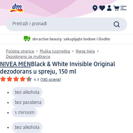
Pretraži i pronađi
dm active beauty: sakupljajte bodove i štedite
Početna stranica
Muška kozmetika
Njega tijela
Dezodoransi za muškarce
NIVEA MEN
Black & White Invisible Original
dezodorans u spreju, 150 ml
4.3
(
180 ocjena
)
bez alkohola
bez parabena
s mirisom
bez alkohola