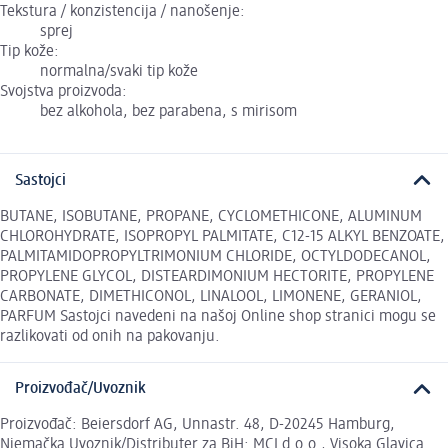
Tekstura / konzistencija / nanošenje:
sprej
Tip kože:
normalna/svaki tip kože
Svojstva proizvoda:
bez alkohola, bez parabena, s mirisom
Sastojci
BUTANE, ISOBUTANE, PROPANE, CYCLOMETHICONE, ALUMINUM
CHLOROHYDRATE, ISOPROPYL PALMITATE, C12-15 ALKYL BENZOATE,
PALMITAMIDOPROPYLTRIMONIUM CHLORIDE, OCTYLDODECANOL,
PROPYLENE GLYCOL, DISTEARDIMONIUM HECTORITE, PROPYLENE
CARBONATE, DIMETHICONOL, LINALOOL, LIMONENE, GERANIOL,
PARFUM Sastojci navedeni na našoj Online shop stranici mogu se
razlikovati od onih na pakovanju.
Proizvođač/Uvoznik
Proizvođač: Beiersdorf AG, Unnastr. 48, D-20245 Hamburg,
Njemačka Uvoznik/Distributer za BiH: MCI d.o.o., Visoka Glavica