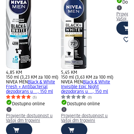
Dostu
Provjeri
Vašoj dm
4,85 KM
5,45 KM
150 ml (3,23 KM za 100 ml)
150 ml (3,63 KM za 100 ml)
NIVEA MEN
Black & White
NIVEA MEN
Black & White
Fresh + Antibacterial
Invisible Epic Night
dezodorans u..., 150 ml
dezodorans u..., 150 ml
(5)
(0)
Dostupno online
Dostupno online
Provjerite dostupnost u
Provjerite dostupnost u
Vašoj dm trgovini
Vašoj dm trgovini