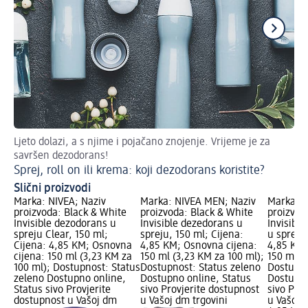
Ljeto dolazi, a s njime i pojačano znojenje. Vrijeme je za
De
savršen dezodorans!
Do
Sprej, roll on ili krema: koji dezodorans koristite?
Slični proizvodi
Marka: NIVEA; Naziv
Marka: NIVEA MEN; Naziv
Marka: N
proizvoda: Black & White
proizvoda: Black & White
proizvod
Invisible dezodorans u
Invisible dezedorans u
Invisibl
spreju Clear, 150 ml;
spreju, 150 ml; Cijena:
u spreju,
Cijena: 4,85 KM; Osnovna
4,85 KM; Osnovna cijena:
4,85 KM;
cijena: 150 ml (3,23 KM za
150 ml (3,23 KM za 100 ml);
150 ml (
100 ml); Dostupnost: Status
Dostupnost: Status zeleno
Dostupno
zeleno Dostupno online,
Dostupno online, Status
Dostupno
Status sivo Provjerite
sivo Provjerite dostupnost
sivo Pro
dostupnost u Vašoj dm
u Vašoj dm trgovini
u Vašoj 