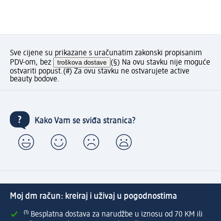
Sve cijene su prikazane s uračunatim zakonski propisanim
PDV-om, bez
troškova dostave
(§) Na ovu stavku nije moguće
ostvariti popust.
(#) Za ovu stavku ne ostvarujete active
beauty bodove.
Kako Vam se sviđa stranica?
Moj dm račun: kreiraj i uživaj u pogodnostima
⁽¹⁾ Besplatna dostava za narudžbe u iznosu od 70 KM ili