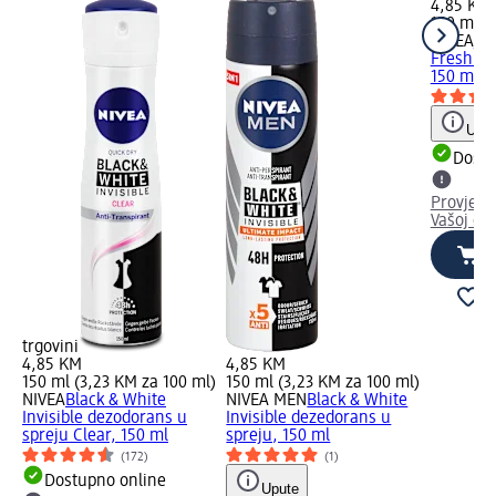
4,85 KM
150 ml (
NIVEA
Bl
Fresh de
150 ml
Uput
Dostu
Provjeri
Vašoj dm
trgovini
4,85 KM
4,85 KM
150 ml (3,23 KM za 100 ml)
150 ml (3,23 KM za 100 ml)
NIVEA
Black & White
NIVEA MEN
Black & White
Invisible dezodorans u
Invisible dezedorans u
spreju Clear, 150 ml
spreju, 150 ml
(172)
(1)
Dostupno online
Upute