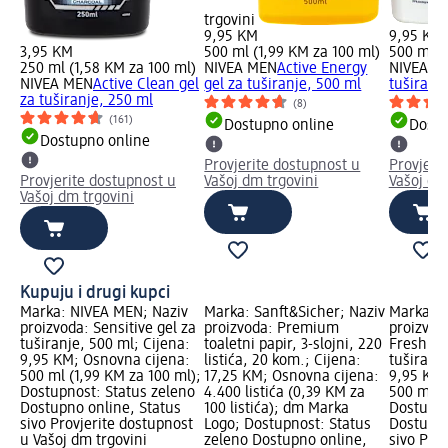
trgovini
9,95 KM
9,95 KM
3,95 KM
500 ml (1,99 KM za 100 ml)
500 ml (
250 ml (1,58 KM za 100 ml)
NIVEA MEN
Active Energy
NIVEA M
NIVEA MEN
Active Clean gel
gel za tuširanje, 500 ml
tuširanj
za tuširanje, 250 ml
(8)
(161)
Dostupno online
Dostu
Dostupno online
Provjerite dostupnost u
Provjeri
Provjerite dostupnost u
Vašoj dm trgovini
Vašoj dm
Vašoj dm trgovini
Kupuju i drugi kupci
Marka: NIVEA MEN; Naziv
Marka: Sanft&Sicher; Naziv
Marka: N
proizvoda: Sensitive gel za
proizvoda: Premium
proizvod
tuširanje, 500 ml; Cijena:
toaletni papir, 3-slojni, 220
Fresh Eff
9,95 KM; Osnovna cijena:
listića, 20 kom.; Cijena:
tuširanje
500 ml (1,99 KM za 100 ml);
17,25 KM; Osnovna cijena:
9,95 KM;
Dostupnost: Status zeleno
4.400 listića (0,39 KM za
500 ml (
Dostupno online, Status
100 listića); dm Marka
Dostupno
sivo Provjerite dostupnost
Logo; Dostupnost: Status
Dostupno
u Vašoj dm trgovini
zeleno Dostupno online,
sivo Pro