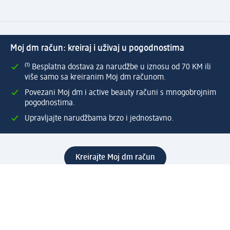
Moj dm račun: kreiraj i uživaj u pogodnostima
⁽¹⁾ Besplatna dostava za narudžbe u iznosu od 70 KM ili
više samo sa kreiranim Moj dm računom.
Povezani Moj dm i active beauty računi s mnogobrojnim
pogodnostima.
Upravljajte narudžbama brzo i jednostavno.
Kreirajte Moj dm račun
Pomoć
Programi i usluge
dm služba za korisnike
Načini i troškovi dostave
Povrat proizvoda