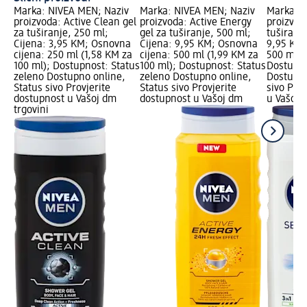
Marka: NIVEA MEN; Naziv
Marka: NIVEA MEN; Naziv
Marka: N
proizvoda: Active Clean gel
proizvoda: Active Energy
proizvoda
za tuširanje, 250 ml;
gel za tuširanje, 500 ml;
tuširanje
Cijena: 3,95 KM; Osnovna
Cijena: 9,95 KM; Osnovna
9,95 KM;
cijena: 250 ml (1,58 KM za
cijena: 500 ml (1,99 KM za
500 ml (
100 ml); Dostupnost: Status
100 ml); Dostupnost: Status
Dostupno
zeleno Dostupno online,
zeleno Dostupno online,
Dostupno
Status sivo Provjerite
Status sivo Provjerite
sivo Pro
dostupnost u Vašoj dm
dostupnost u Vašoj dm
u Vašoj 
trgovini