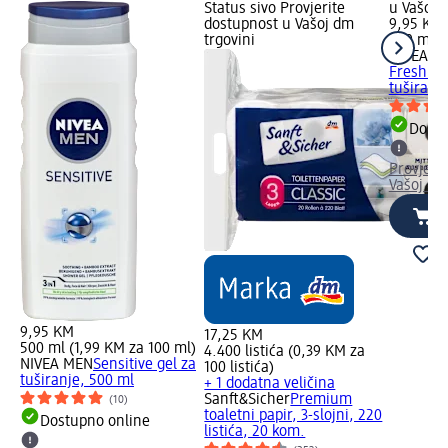
Status sivo Provjerite
u Vašoj 
dostupnost u Vašoj dm
9,95 KM
trgovini
500 ml (
NIVEA M
Fresh Eff
tuširanj
Dostu
Provjeri
Vašoj dm
9,95 KM
17,25 KM
500 ml (1,99 KM za 100 ml)
4.400 listića (0,39 KM za
NIVEA MEN
Sensitive gel za
100 listića)
tuširanje, 500 ml
+ 1 dodatna veličina
Sanft&Sicher
Premium
(10)
toaletni papir, 3-slojni, 220
Dostupno online
listića, 20 kom.