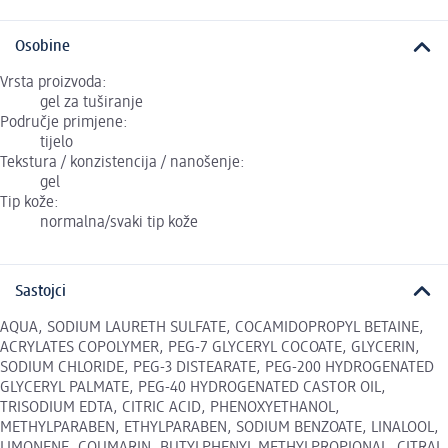
Osobine
Vrsta proizvoda:
gel za tuširanje
Područje primjene:
tijelo
Tekstura / konzistencija / nanošenje:
gel
Tip kože:
normalna/svaki tip kože
Sastojci
AQUA, SODIUM LAURETH SULFATE, COCAMIDOPROPYL BETAINE,
ACRYLATES COPOLYMER, PEG-7 GLYCERYL COCOATE, GLYCERIN,
SODIUM CHLORIDE, PEG-3 DISTEARATE, PEG-200 HYDROGENATED
GLYCERYL PALMATE, PEG-40 HYDROGENATED CASTOR OIL,
TRISODIUM EDTA, CITRIC ACID, PHENOXYETHANOL,
METHYLPARABEN, ETHYLPARABEN, SODIUM BENZOATE, LINALOOL,
LIMONENE, COUMARIN, BUTYLPHENYL METHYLPROPIONAL, CITRAL,