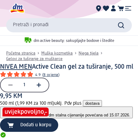
Pretraži i pronađi
dm active beauty: sakupljajte bodove i štedite
Početna stranica
Muška kozmetika
Njega tijela
Gelovi za tuširanje za muškarce
NIVEA MEN
Active Clean gel za tuširanje, 500 ml
4.9
(
8 ocjena
)
9,95 KM
500 ml (1,99 KM za 100 ml)
uklj. Pdv plus
dostava
dm stalna cijena
nije povećana od 15.07.2026.
Dodati u korpu