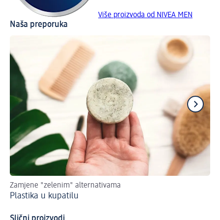
Više proizvoda od NIVEA MEN
Naša preporuka
Zamjene "zelenim" alternativama
Odl
Plastika u kupatilu
Ne
Slični proizvodi