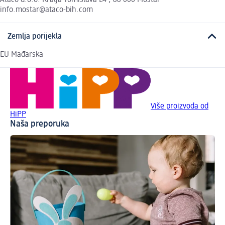
Ataco d.o.o. Kralja Tomislava L4 , 88 000 Mostar
info.mostar@ataco-bih.com
Zemlja porijekla
EU Mađarska
Više proizvoda od
HiPP
Naša preporuka