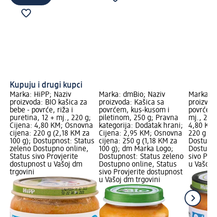
Kupuju i drugi kupci
Marka: HiPP; Naziv
Marka: dmBio; Naziv
Marka: H
proizvoda: BIO kašica za
proizvoda: Kašica sa
proizvod
bebe - povrće, riža i
povrćem, kus-kusom i
povrće, r
puretina, 12 + mj., 220 g;
piletinom, 250 g; Pravna
mj., 220 
Cijena: 4,80 KM; Osnovna
kategorija: Dodatak hrani;
4,80 KM;
cijena: 220 g (2,18 KM za
Cijena: 2,95 KM; Osnovna
220 g (2,
100 g); Dostupnost: Status
cijena: 250 g (1,18 KM za
Dostupno
zeleno Dostupno online,
100 g); dm Marka Logo;
Dostupno
Status sivo Provjerite
Dostupnost: Status zeleno
sivo Pro
dostupnost u Vašoj dm
Dostupno online, Status
u Vašoj 
trgovini
sivo Provjerite dostupnost
u Vašoj dm trgovini