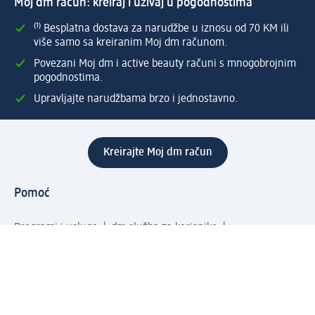
Moj dm račun: kreiraj i uživaj u pogodnostima
⁽¹⁾ Besplatna dostava za narudžbe u iznosu od 70 KM ili
više samo sa kreiranim Moj dm računom.
Povezani Moj dm i active beauty računi s mnogobrojnim
pogodnostima.
Upravljajte narudžbama brzo i jednostavno.
Kreirajte Moj dm račun
Pomoć
Programi i usluge
dm služba za korisnike
Načini i troškovi dostave
Povrat proizvoda
Preduzeće
O nama
Odgovornost
Karijera
PR i mediji