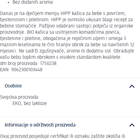
Bez dodanih aroma
Danas je na dječijem meniju HIPP kašica za bebe s povrćem,
tjesteninom i piletinom. HIPP je osmislio ukusan blagi recept za
bebine stomačiće. Pažljivo odabrani sastojci potječu iz organske
proizvodnje. BIO kašica sa usitnjenim komadićima povrća,
tjestenine i piletine, obogaćena je repičinim uljem i omega 3
masnim kiselinama te čini hranjiv obrok za bebe sa navršenih 12
mjeseci. Ne sadrži zgušnjivače, arome ili dodatnu sol. Obradujte
vašu bebu toplim obrokom s visokim standardom kvalitete.
dm broj proizvoda: 1750238
EAN: 9062300103448
Osobine
Svojstva proizvoda:
EKO, bez laktoze
Informacije o održivosti proizvoda
Ovaj proizvod posjeduje certifikat ili oznaku zaštite okoliša ili