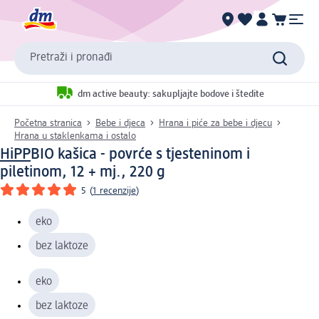
Pretraži i pronađi
dm active beauty: sakupljajte bodove i štedite
Početna stranica
Bebe i djeca
Hrana i piće za bebe i djecu
Hrana u staklenkama i ostalo
HiPP
BIO kašica - povrće s tjesteninom i
piletinom, 12 + mj., 220 g
5
(
1 recenzije
)
eko
bez laktoze
eko
bez laktoze