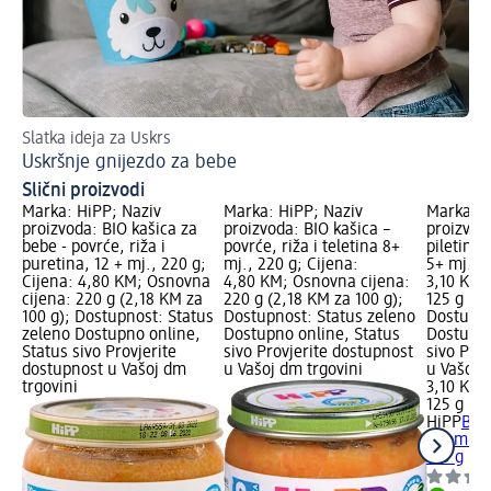
Slatka ideja za Uskrs
Sv
Uskršnje gnijezdo za bebe
Be
Slični proizvodi
Marka: HiPP; Naziv
Marka: HiPP; Naziv
Marka: H
proizvoda: BIO kašica za
proizvoda: BIO kašica –
proizvod
bebe - povrće, riža i
povrće, riža i teletina 8+
piletino
puretina, 12 + mj., 220 g;
mj., 220 g; Cijena:
5+ mj., 1
Cijena: 4,80 KM; Osnovna
4,80 KM; Osnovna cijena:
3,10 KM;
cijena: 220 g (2,18 KM za
220 g (2,18 KM za 100 g);
125 g (2,
100 g); Dostupnost: Status
Dostupnost: Status zeleno
Dostupno
zeleno Dostupno online,
Dostupno online, Status
Dostupno
Status sivo Provjerite
sivo Provjerite dostupnost
sivo Pro
dostupnost u Vašoj dm
u Vašoj dm trgovini
u Vašoj 
trgovini
3,10 KM
125 g (2
HiPP
BIO 
rižom i 
125 g