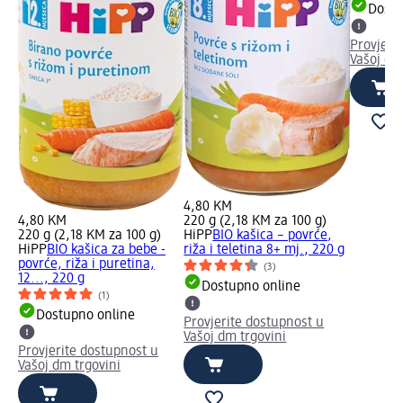
Dostu
Provjeri
Vašoj dm
4,80 KM
4,80 KM
220 g (2,18 KM za 100 g)
220 g (2,18 KM za 100 g)
HiPP
BIO kašica – povrće,
HiPP
BIO kašica za bebe -
riža i teletina 8+ mj., 220 g
povrće, riža i puretina,
(3)
12..., 220 g
Dostupno online
(1)
Dostupno online
Provjerite dostupnost u
Vašoj dm trgovini
Provjerite dostupnost u
Vašoj dm trgovini