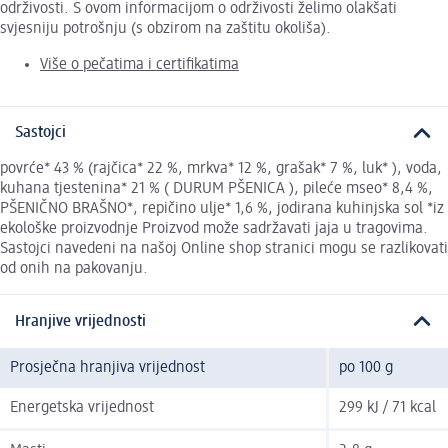
održivosti. S ovom informacijom o održivosti želimo olakšati
svjesniju potrošnju (s obzirom na zaštitu okoliša).
Više o pečatima i certifikatima
Sastojci
povrće* 43 % (rajčica* 22 %, mrkva* 12 %, grašak* 7 %, luk* ), voda,
kuhana tjestenina* 21 % ( DURUM PŠENICA ), pileće mseo* 8,4 %,
PŠENIČNO BRAŠNO*, repičino ulje* 1,6 %, jodirana kuhinjska sol *iz
ekološke proizvodnje Proizvod može sadržavati jaja u tragovima.
Sastojci navedeni na našoj Online shop stranici mogu se razlikovati
od onih na pakovanju.
Hranjive vrijednosti
Prosječna hranjiva vrijednost
po 100 g
Energetska vrijednost
299 kJ / 71 kcal