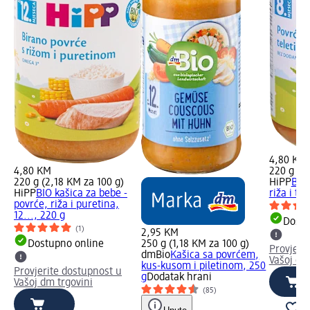
4,80 KM
4,80 KM
220 g (2
220 g (2,18 KM za 100 g)
HiPP
BIO 
HiPP
BIO kašica za bebe -
riža i te
povrće, riža i puretina,
12..., 220 g
Dostu
(1)
2,95 KM
Dostupno online
250 g (1,18 KM za 100 g)
Provjeri
dmBio
Kašica sa povrćem,
Vašoj dm
kus-kusom i piletinom, 250
Provjerite dostupnost u
g
Dodatak hrani
Vašoj dm trgovini
(85)