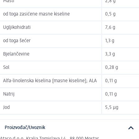
Masti
2,8 g
od toga zasićene masne kiseline
0,5 g
Ugljikohidrati
7,6 g
od toga šećer
1,3 g
Bjelančevine
3,3 g
Sol
0,28 g
Alfa-linolenska kiselina [masne kiseline]; ALA
0,11 g
Natrij
0,11 g
Jod
5,5 µg
Proizvođač/Uvoznik