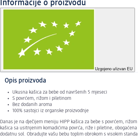
Informacije o proizvodu
Uzgojeno u/izvan EU
Opis proizvoda
Ukusna kašica za bebe od navršenih 5 mjeseci
S povrćem, rižom i piletinom
Bez dodanih aroma
100% sastojci iz organske proizvodnje
Danas je na dječijem meniju HIPP kašica za bebe s povrćem, rižom i
kašica sa usitnjenim komadićima povrća, riže i piletine, obogaćena
dodatnu sol. Obradujte vašu bebu toplim obrokom s visokim standa