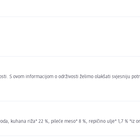
ivosti. S ovom informacijom o održivosti želimo olakšati svjesniju pot
 voda, kuhana riža* 22 %, pileće meso* 8 %, repičino ulje* 1,7 % *iz