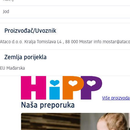
Jod
Proizvođač/Uvoznik
Ataco d.o.o. Kralja Tomislava L4 , 88 000 Mostar info.mostar@atac
Zemlja porijekla
EU Mađarska
Više proizvod
Naša preporuka