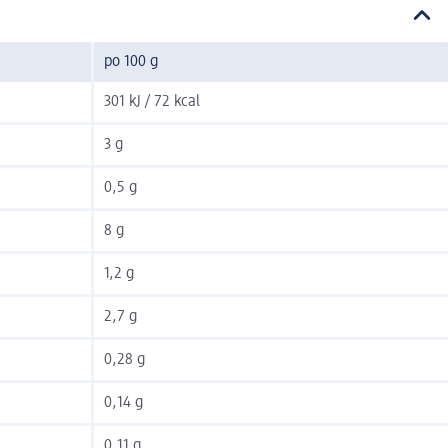
po 100 g
301 kJ / 72 kcal
3 g
0,5 g
8 g
1,2 g
2,7 g
0,28 g
0,14 g
0,11 g