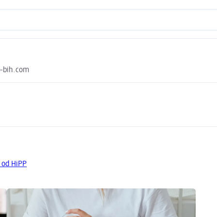
o-bih.com
a od HiPP