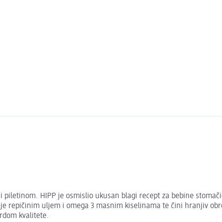
 piletinom. HIPP je osmislio ukusan blagi recept za bebine stomačić
 je repičinim uljem i omega 3 masnim kiselinama te čini hranjiv obr
rdom kvalitete.