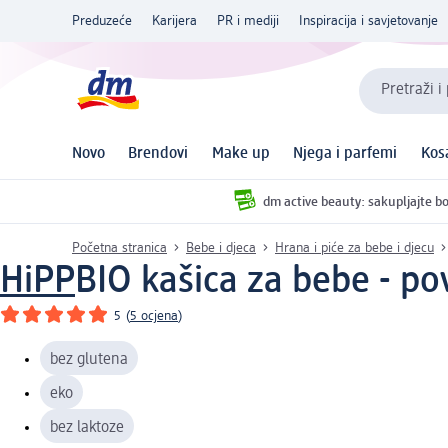
Preduzeće
Karijera
PR i mediji
Inspiracija i savjetovanje
Pretraži i
Novo
Brendovi
Make up
Njega i parfemi
Kos
dm active beauty: sakupljajte bo
Početna stranica
Bebe i djeca
Hrana i piće za bebe i djecu
HiPP
BIO kašica za bebe - pov
5
(
5 ocjena
)
bez glutena
eko
bez laktoze