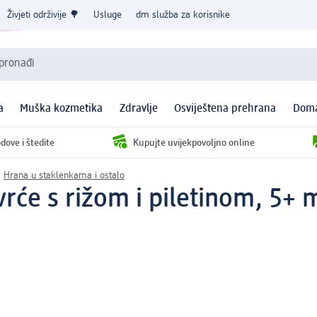
Živjeti održivije 🌳
Usluge
dm služba za korisnike
 pronađi
a
Muška kozmetika
Zdravlje
Osviještena prehrana
Doma
dove i štedite
Kupujte uvijekpovoljno online
Hrana u staklenkama i ostalo
rće s rižom i piletinom, 5+ m