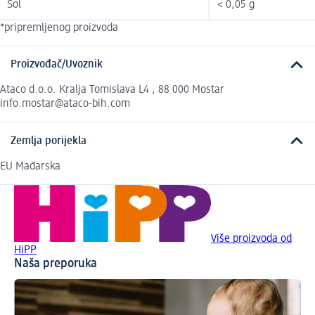
Sol
< 0,05 g
*pripremljenog proizvoda
Proizvođač/Uvoznik
Ataco d.o.o. Kralja Tomislava L4 , 88 000 Mostar
info.mostar@ataco-bih.com
Zemlja porijekla
EU Mađarska
Više proizvoda od
HiPP
Naša preporuka