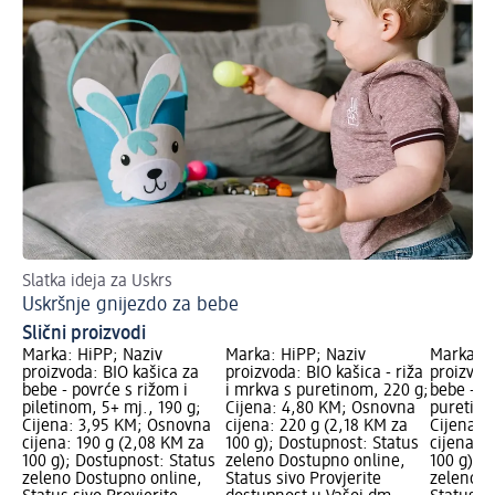
Slatka ideja za Uskrs
Sv
Uskršnje gnijezdo za bebe
Be
Slični proizvodi
Marka: HiPP; Naziv
Marka: HiPP; Naziv
Marka: H
proizvoda: BIO kašica za
proizvoda: BIO kašica - riža
proizvod
bebe - povrće s rižom i
i mrkva s puretinom, 220 g;
bebe - po
piletinom, 5+ mj., 190 g;
Cijena: 4,80 KM; Osnovna
puretina,
Cijena: 3,95 KM; Osnovna
cijena: 220 g (2,18 KM za
Cijena: 
cijena: 190 g (2,08 KM za
100 g); Dostupnost: Status
cijena: 
100 g); Dostupnost: Status
zeleno Dostupno online,
100 g); 
zeleno Dostupno online,
Status sivo Provjerite
zeleno D