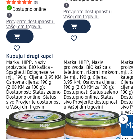
(5)
Dostupno online
Provjerite dostupnost u
Vašoj dm trgovini
Provjerite dostupnost u
Vašoj dm trgovini
Kupuju i drugi kupci
Marka: HiPP; Naziv
Marka: HiPP; Naziv
Marka: d
proizvoda: BIO kašica -
proizvoda: BIO kašica s
proizvod
Spaghetti Bolognese 4+
teletinom, rižom i mrkvom,
mj., 250
mj., 190 g; Cijena: 3,95 KM;
8+ mj., 190 g; Cijena:
kategori
a
Osnovna cijena: 190 g
3,95 KM; Osnovna cijena:
Cijena: 
a
(2,08 KM za 100 g);
190 g (2,08 KM za 100 g);
cijena: 2
us
Dostupnost: Status zeleno
Dostupnost: Status zeleno
100 g); 
Dostupno online, Status
Dostupno online, Status
Dostupno
sivo Provjerite dostupnost
sivo Provjerite dostupnost
Dostupno
u Vašoj dm trgovini
u Vašoj dm trgovini
sivo Pro
u Vašoj 