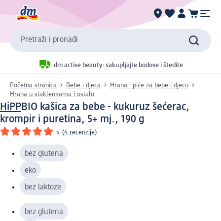
Pretraži i pronađi
dm active beauty: sakupljajte bodove i štedite
Početna stranica
Bebe i djeca
Hrana i piće za bebe i djecu
Hrana u staklenkama i ostalo
HiPP
BIO kašica za bebe - kukuruz šećerac,
krompir i puretina, 5+ mj., 190 g
5
(
4 recenzije
)
bez glutena
eko
bez laktoze
bez glutena