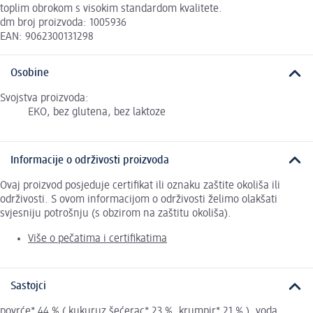
toplim obrokom s visokim standardom kvalitete.
dm broj proizvoda: 1005936
EAN: 9062300131298
Osobine
Svojstva proizvoda:
EKO, bez glutena, bez laktoze
Informacije o održivosti proizvoda
Ovaj proizvod posjeduje certifikat ili oznaku zaštite okoliša ili
održivosti. S ovom informacijom o održivosti želimo olakšati
svjesniju potrošnju (s obzirom na zaštitu okoliša).
Više o pečatima i certifikatima
Sastojci
povrće* 44 % ( kukuruz šećerac* 23 %, krumpir* 21 % ), voda,