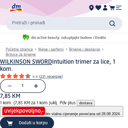
Pretraži i pronađi
dm active beauty: sakupljajte bodove i štedite
Početna stranica
Njega i parfemi
Brijanje i depilacija
Britvice za brijanje
WILKINSON SWORD
Intuition trimer za lice, 1
kom.
4.4
(
231 recenzije
)
7,85 KM
1 kom. (7,85 KM za 1 kom.)
uklj. Pdv plus
dostava
dm stalna cijena
nije povećana od 28.08.2024.
Dodati u korpu