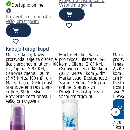
Provjerite dostupnost u
Dostupno online
Vašoj dm trgovini
Provjerite dostupnost u
Vašoj dm trgovini
Kupuju i drugi kupci
Marka: Balea; Naziv
Marka: ebelin; Naziv
Marka: e
proizvoda: Ulje za čišćenje
proizvoda: Blaznice, 140
proizvod
lica s arganovim uljem, 100
kom.; Cijena: 2,65 KM;
i masažu
ml; Cijena: 5,95 KM;
Osnovna cijena: 140 kom.
2,20 KM;
Osnovna cijena: 100 ml
(0,02 KM za 1 kom.); dm
kom. (2,
(5,95 KM za 100 ml); dm
Marka Logo; Dostupnost:
dm Mark
Marka Logo; Dostupnost:
Status zeleno Dostupno
Dostupno
Status zeleno Dostupno
online, Status sivo
Dostupno
online, Status sivo
Provjerite dostupnost u
sivo Pro
Provjerite dostupnost u
Vašoj dm trgovini
u Vašoj 
Vašoj dm trgovini
2,20 KM
1 kom. (