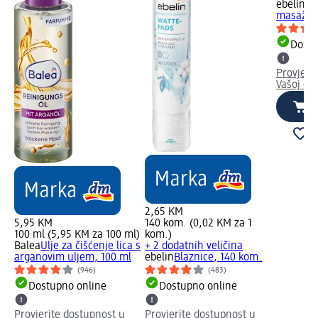
ebelin
Sp
masažu,
Dostu
Provjeri
Vašoj dm
2,65 KM
5,95 KM
140 kom. (0,02 KM za 1
100 ml (5,95 KM za 100 ml)
kom.)
Balea
Ulje za čišćenje lica s
+ 2 dodatnih veličina
arganovim uljem, 100 ml
ebelin
Blaznice, 140 kom.
(946)
(483)
Dostupno online
Dostupno online
Provjerite dostupnost u
Provjerite dostupnost u