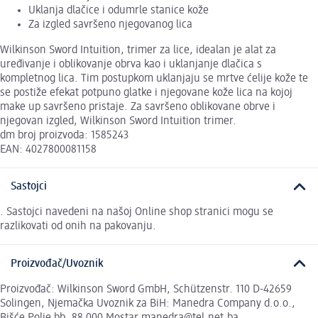
Uklanja dlačice i odumrle stanice kože
Za izgled savršeno njegovanog lica
Wilkinson Sword Intuition, trimer za lice, idealan je alat za
uređivanje i oblikovanje obrva kao i uklanjanje dlačica s
kompletnog lica. Tim postupkom uklanjaju se mrtve ćelije kože te
se postiže efekat potpuno glatke i njegovane kože lica na kojoj
make up savršeno pristaje. Za savršeno oblikovane obrve i
njegovan izgled, Wilkinson Sword Intuition trimer.
dm broj proizvoda: 1585243
EAN: 4027800081158
Sastojci
. Sastojci navedeni na našoj Online shop stranici mogu se
razlikovati od onih na pakovanju.
Proizvođač/Uvoznik
Proizvođač: Wilkinson Sword GmbH, Schützenstr. 110 D-42659
Solingen, Njemačka Uvoznik za BiH: Manedra Company d.o.o.,
Bišće Polje bb, 88 000 Mostar manedra@tel.net.ba