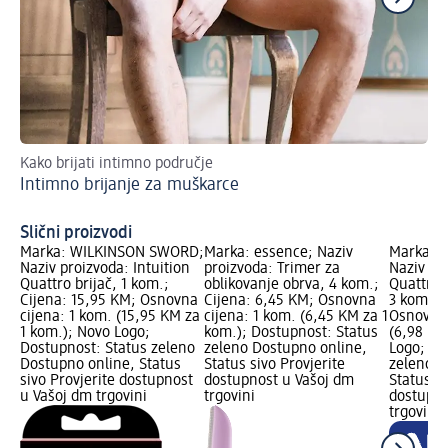
Kako brijati intimno područje
Mal
Intimno brijanje za muškarce
Nj
po
Slični proizvodi
Marka: WILKINSON SWORD;
Marka: essence; Naziv
Marka: 
Naziv proizvoda: Intuition
proizvoda: Trimer za
Naziv pro
Quattro brijač, 1 kom.;
oblikovanje obrva, 4 kom.;
Quattro 
Cijena: 15,95 KM; Osnovna
Cijena: 6,45 KM; Osnovna
3 kom.; 
cijena: 1 kom. (15,95 KM za
cijena: 1 kom. (6,45 KM za 1
Osnovna 
1 kom.); Novo Logo;
kom.); Dostupnost: Status
(6,98 KM
Dostupnost: Status zeleno
zeleno Dostupno online,
Logo; Do
Dostupno online, Status
Status sivo Provjerite
zeleno D
sivo Provjerite dostupnost
dostupnost u Vašoj dm
Status si
u Vašoj dm trgovini
trgovini
dostupno
trgovini