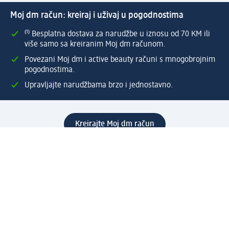
Moj dm račun: kreiraj i uživaj u pogodnostima
⁽¹⁾ Besplatna dostava za narudžbe u iznosu od 70 KM ili
više samo sa kreiranim Moj dm računom.
Povezani Moj dm i active beauty računi s mnogobrojnim
pogodnostima.
Upravljajte narudžbama brzo i jednostavno.
Kreirajte Moj dm račun
Pomoć
Programi i usluge
dm služba za korisnike
Načini i troškovi dostave
Povrat proizvoda
Preduzeće