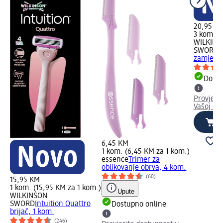
20,95 K
3 kom. (
WILKINS
SWORD
I
zamjensk
Dostu
Provjeri
Vašoj dm
6,45 KM
1 kom. (6,45 KM za 1 kom.)
essence
Trimer za
oblikovanje obrva, 4 kom.
(60)
15,95 KM
1 kom. (15,95 KM za 1 kom.)
Upute
WILKINSON
SWORD
Intuition Quattro
Dostupno online
brijač, 1 kom.
(246)