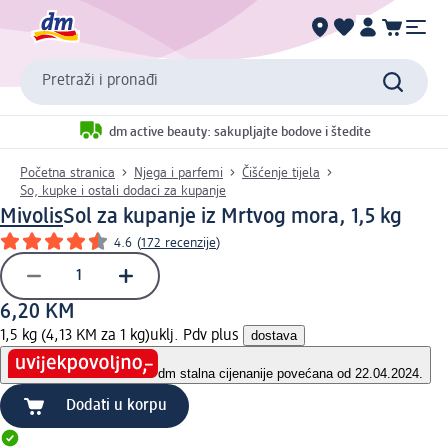
Pretraži i pronađi
dm active beauty: sakupljajte bodove i štedite
Početna stranica
Njega i parfemi
Čišćenje tijela
So, kupke i ostali dodaci za kupanje
Mivolis
Sol za kupanje iz Mrtvog mora, 1,5 kg
4.6
(
172 recenzije
)
6,20 KM
1,5 kg (4,13 KM za 1 kg)
uklj. Pdv plus
dostava
dm stalna cijena
nije povećana od 22.04.2024.
Dodati u korpu