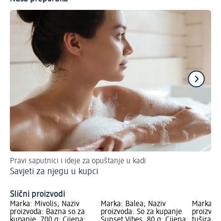
Pravi saputnici i ideje za opuštanje u kadi
Sav
Savjeti za njegu u kupci
Br
DI
Slični proizvodi
Marka: Mivolis; Naziv
Marka: Balea; Naziv
Marka: P
proizvoda: Bazna so za
proizvoda: So za kupanje
proizvod
kupanje, 700 g; Cijena:
Sunset Vibes, 80 g; Cijena:
tuširanje