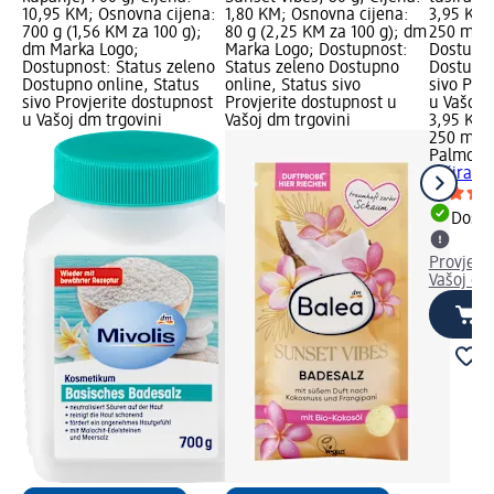
10,95 KM; Osnovna cijena:
1,80 KM; Osnovna cijena:
3,95 KM;
700 g (1,56 KM za 100 g);
80 g (2,25 KM za 100 g); dm
250 ml (
dm Marka Logo;
Marka Logo; Dostupnost:
Dostupno
Dostupnost: Status zeleno
Status zeleno Dostupno
Dostupno
Dostupno online, Status
online, Status sivo
sivo Pro
sivo Provjerite dostupnost
Provjerite dostupnost u
u Vašoj 
u Vašoj dm trgovini
Vašoj dm trgovini
3,95 KM
250 ml (
Palmoliv
tuširanj
Dostu
Provjeri
Vašoj dm