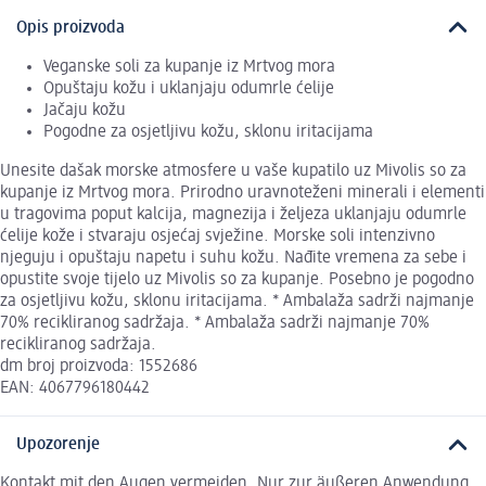
Opis proizvoda
Veganske soli za kupanje iz Mrtvog mora
Opuštaju kožu i uklanjaju odumrle ćelije
Jačaju kožu
Pogodne za osjetljivu kožu, sklonu iritacijama
Unesite dašak morske atmosfere u vaše kupatilo uz Mivolis so za
kupanje iz Mrtvog mora. Prirodno uravnoteženi minerali i elementi
u tragovima poput kalcija, magnezija i željeza uklanjaju odumrle
ćelije kože i stvaraju osjećaj svježine. Morske soli intenzivno
njeguju i opuštaju napetu i suhu kožu. Nađite vremena za sebe i
opustite svoje tijelo uz Mivolis so za kupanje. Posebno je pogodno
za osjetljivu kožu, sklonu iritacijama. * Ambalaža sadrži najmanje
70% recikliranog sadržaja. * Ambalaža sadrži najmanje 70%
recikliranog sadržaja.
dm broj proizvoda: 1552686
EAN: 4067796180442
Upozorenje
Kontakt mit den Augen vermeiden. Nur zur äußeren Anwendung.