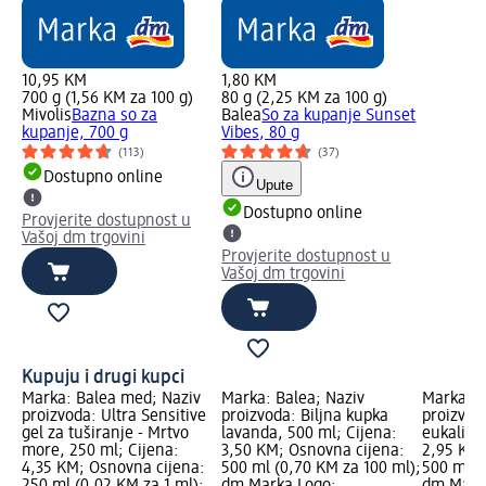
10,95 KM
1,80 KM
700 g (1,56 KM za 100 g)
80 g (2,25 KM za 100 g)
Mivolis
Bazna so za
Balea
So za kupanje Sunset
kupanje, 700 g
Vibes, 80 g
(113)
(37)
Dostupno online
Upute
Dostupno online
Provjerite dostupnost u
Vašoj dm trgovini
Provjerite dostupnost u
Vašoj dm trgovini
Kupuju i drugi kupci
Marka: Balea med; Naziv
Marka: Balea; Naziv
Marka: B
proizvoda: Ultra Sensitive
proizvoda: Biljna kupka
proizvoda
gel za tuširanje - Mrtvo
lavanda, 500 ml; Cijena:
eukalipt
more, 250 ml; Cijena:
3,50 KM; Osnovna cijena:
2,95 KM;
4,35 KM; Osnovna cijena:
500 ml (0,70 KM za 100 ml);
500 ml (
250 ml (0,02 KM za 1 ml);
dm Marka Logo;
dm Mark