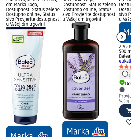
dm Marka Logo;
Dostupnost: Status zeleno
Dostupno
Dostupnost: Status zeleno
Dostupno online, Status
Dostupno
Dostupno online, Status
sivo Provjerite dostupnost
sivo Pro
sivo Provjerite dostupnost
u Vašoj dm trgovini
u Vašoj 
u Vašoj dm trgovini
2,95 KM
500 ml (
Balea
Bil
eukalipt
Uput
Dostu
Provjeri
Vašoj dm