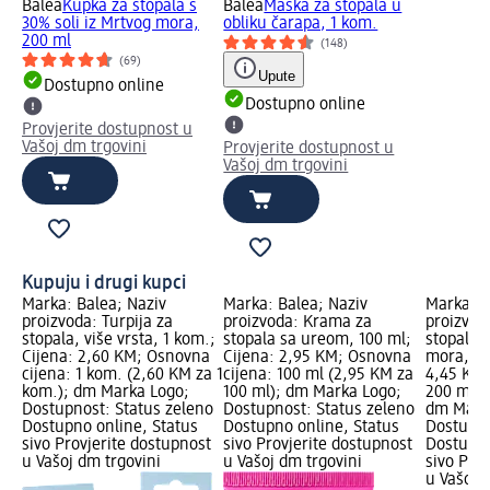
Balea
Kupka za stopala s
Balea
Maska za stopala u
30% soli iz Mrtvog mora,
obliku čarapa, 1 kom.
200 ml
(148)
(69)
Upute
Dostupno online
Dostupno online
Provjerite dostupnost u
Vašoj dm trgovini
Provjerite dostupnost u
Vašoj dm trgovini
Kupuju i drugi kupci
Marka: Balea; Naziv
Marka: Balea; Naziv
Marka: B
proizvoda: Turpija za
proizvoda: Krama za
proizvod
stopala, više vrsta, 1 kom.;
stopala sa ureom, 100 ml;
stopala s
Cijena: 2,60 KM; Osnovna
Cijena: 2,95 KM; Osnovna
mora, 20
cijena: 1 kom. (2,60 KM za 1
cijena: 100 ml (2,95 KM za
4,45 KM;
kom.); dm Marka Logo;
100 ml); dm Marka Logo;
200 ml (
Dostupnost: Status zeleno
Dostupnost: Status zeleno
dm Mark
Dostupno online, Status
Dostupno online, Status
Dostupno
sivo Provjerite dostupnost
sivo Provjerite dostupnost
Dostupno
u Vašoj dm trgovini
u Vašoj dm trgovini
sivo Pro
u Vašoj 