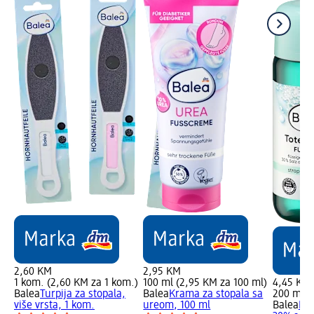
2,60 KM
2,95 KM
1 kom. (2,60 KM za 1 kom.)
100 ml (2,95 KM za 100 ml)
4,45 KM
Balea
Turpija za stopala,
Balea
Krama za stopala sa
200 ml (
više vrsta, 1 kom.
ureom, 100 ml
Balea
Kup