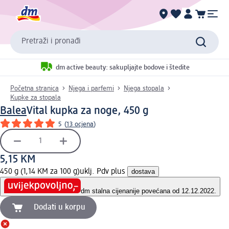
Pretraži i pronađi
dm active beauty: sakupljajte bodove i štedite
Početna stranica
Njega i parfemi
Njega stopala
Kupke za stopala
Balea
Vital kupka za noge, 450 g
5
(
13 ocjena
)
5,15 KM
450 g (1,14 KM za 100 g)
uklj. Pdv plus
dostava
dm stalna cijena
nije povećana od 12.12.2022.
Dodati u korpu