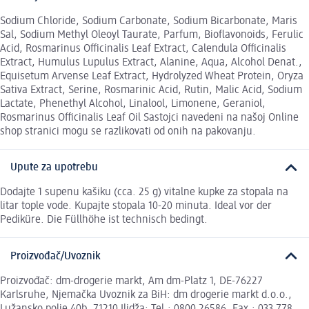
Sodium Chloride, Sodium Carbonate, Sodium Bicarbonate, Maris
Sal, Sodium Methyl Oleoyl Taurate, Parfum, Bioflavonoids, Ferulic
Acid, Rosmarinus Officinalis Leaf Extract, Calendula Officinalis
Extract, Humulus Lupulus Extract, Alanine, Aqua, Alcohol Denat.,
Equisetum Arvense Leaf Extract, Hydrolyzed Wheat Protein, Oryza
Sativa Extract, Serine, Rosmarinic Acid, Rutin, Malic Acid, Sodium
Lactate, Phenethyl Alcohol, Linalool, Limonene, Geraniol,
Rosmarinus Officinalis Leaf Oil Sastojci navedeni na našoj Online
shop stranici mogu se razlikovati od onih na pakovanju.
Upute za upotrebu
Dodajte 1 supenu kašiku (cca. 25 g) vitalne kupke za stopala na
litar tople vode. Kupajte stopala 10-20 minuta. Ideal vor der
Pediküre. Die Füllhöhe ist technisch bedingt.
Proizvođač/Uvoznik
Proizvođač: dm-drogerie markt, Am dm-Platz 1, DE-76227
Karlsruhe, Njemačka Uvoznik za BiH: dm drogerie markt d.o.o.,
Lužansko polje 40b, 71210 Ilidža; Tel.: 0800 26586, Fax.: 033 778