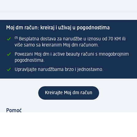
Moj dm račun: kreiraj i uživaj u pogodnostima
⁽¹⁾ Besplatna dostava za narudžbe u iznosu od 70 KM ili
više samo sa kreiranim Moj dm računom.
Povezani Moj dm i active beauty računi s mnogobrojnim
pogodnostima.
Upravljajte narudžbama brzo i jednostavno.
Kreirajte Moj dm račun
Pomoć
Programi i usluge
dm služba za korisnike
Načini i troškovi dostave
Povrat proizvoda