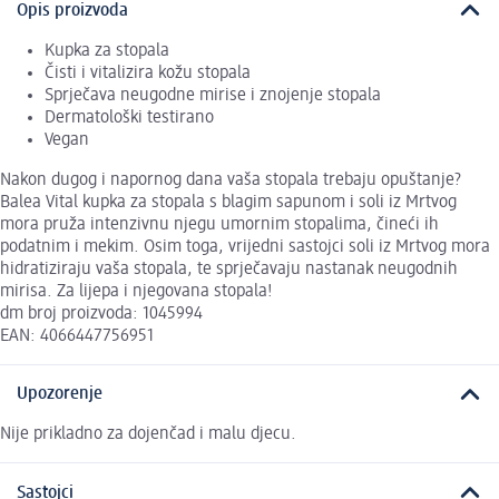
Opis proizvoda
Kupka za stopala
Čisti i vitalizira kožu stopala
Sprječava neugodne mirise i znojenje stopala
Dermatološki testirano
Vegan
Nakon dugog i napornog dana vaša stopala trebaju opuštanje?
Balea Vital kupka za stopala s blagim sapunom i soli iz Mrtvog
mora pruža intenzivnu njegu umornim stopalima, čineći ih
podatnim i mekim. Osim toga, vrijedni sastojci soli iz Mrtvog mora
hidratiziraju vaša stopala, te sprječavaju nastanak neugodnih
mirisa. Za lijepa i njegovana stopala!
dm broj proizvoda: 1045994
EAN: 4066447756951
Upozorenje
Nije prikladno za dojenčad i malu djecu.
Sastojci