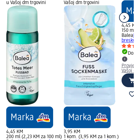
u Vašoj dm trgovini
Vašoj dm trgovini
4,45 KM
150 ml (
Balea
Mas
breskva,
Dostu
Provjeri
Vašoj dm
4,45 KM
3,95 KM
200 ml (2,23 KM za 100 ml)
1 kom. (3,95 KM za 1 kom.)