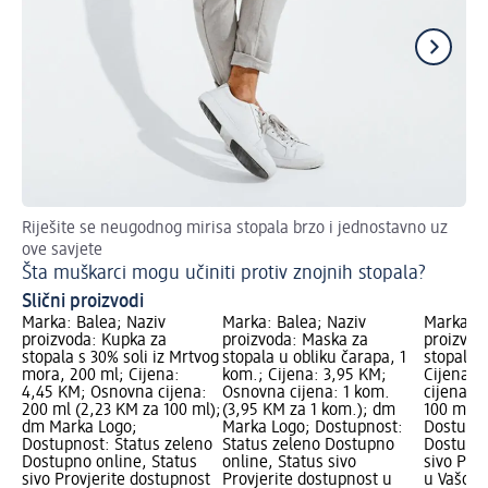
Riješite se neugodnog mirisa stopala brzo i jednostavno uz
Za 
ove savjete
Pr
Šta muškarci mogu učiniti protiv znojnih stopala?
Slični proizvodi
Marka: Balea; Naziv
Marka: Balea; Naziv
Marka: B
proizvoda: Kupka za
proizvoda: Maska za
proizvod
stopala s 30% soli iz Mrtvog
stopala u obliku čarapa, 1
stopala -
mora, 200 ml; Cijena:
kom.; Cijena: 3,95 KM;
Cijena: 
4,45 KM; Osnovna cijena:
Osnovna cijena: 1 kom.
cijena: 
200 ml (2,23 KM za 100 ml);
(3,95 KM za 1 kom.); dm
100 ml);
dm Marka Logo;
Marka Logo; Dostupnost:
Dostupno
Dostupnost: Status zeleno
Status zeleno Dostupno
Dostupno
Dostupno online, Status
online, Status sivo
sivo Pro
sivo Provjerite dostupnost
Provjerite dostupnost u
u Vašoj 