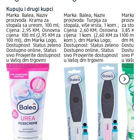
Kupuju i drugi kupci
Marka: Balea; Naziv
Marka: Balea; Naziv
Marka: B
proizvoda: Krama za
proizvoda: Turpija za
proizvod
stopala sa ureom, 100 ml;
stopala, više vrsta, 1 kom.;
za stopal
Cijena: 2,95 KM; Osnovna
Cijena: 2,60 KM; Osnovna
3,85 KM;
cijena: 100 ml (2,95 KM za
cijena: 1 kom. (2,60 KM za 1
100 ml (
100 ml); dm Marka Logo;
kom.); dm Marka Logo;
dm Mark
Dostupnost: Status zeleno
Dostupnost: Status zeleno
Dostupno
Dostupno online, Status
Dostupno online, Status
Dostupno
sivo Provjerite dostupnost
sivo Provjerite dostupnost
sivo Pro
u Vašoj dm trgovini
u Vašoj dm trgovini
u Vašoj 