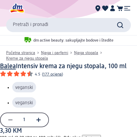
Pretraži i pronađi
dm active beauty: sakupljajte bodove i štedite
Početna stranica
Njega i parfemi
Njega stopala
Kreme za njegu stopala
Balea
Intensiv krema za njegu stopala, 100 ml
4.5
(
177 ocjena
)
veganski
veganski
3,30 KM