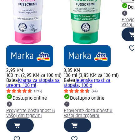
Dostu
Provjeri
Vašoj dm
2,95 KM
3,85 KM
100 ml (2,95 KM za 100 ml)
100 ml (3,85 KM za 100 ml)
Balea
Krama za stopala sa
Balea
Jelenska mast za
ureom, 100 ml
stopala, 100 g
(293)
(44)
Dostupno online
Dostupno online
Provjerite dostupnost u
Provjerite dostupnost u
Vašoj dm trgovini
Vašoj dm trgovini