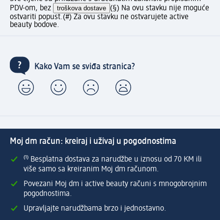
PDV-om, bez
troškova dostave
(§) Na ovu stavku nije moguće
ostvariti popust.
(#) Za ovu stavku ne ostvarujete active
beauty bodove.
Kako Vam se sviđa stranica?
Moj dm račun: kreiraj i uživaj u pogodnostima
⁽¹⁾ Besplatna dostava za narudžbe u iznosu od 70 KM ili
više samo sa kreiranim Moj dm računom.
Povezani Moj dm i active beauty računi s mnogobrojnim
pogodnostima.
Upravljajte narudžbama brzo i jednostavno.