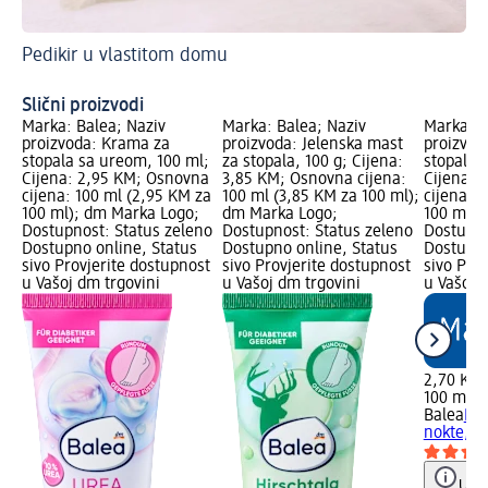
Pedikir u vlastitom domu
Pr
Bo
Slični proizvodi
Marka: Balea; Naziv
Marka: Balea; Naziv
Marka: B
proizvoda: Krama za
proizvoda: Jelenska mast
proizvod
stopala sa ureom, 100 ml;
za stopala, 100 g; Cijena:
stopala i
Cijena: 2,95 KM; Osnovna
3,85 KM; Osnovna cijena:
Cijena: 
cijena: 100 ml (2,95 KM za
100 ml (3,85 KM za 100 ml);
cijena: 
100 ml); dm Marka Logo;
dm Marka Logo;
100 ml);
Dostupnost: Status zeleno
Dostupnost: Status zeleno
Dostupno
Dostupno online, Status
Dostupno online, Status
Dostupno
sivo Provjerite dostupnost
sivo Provjerite dostupnost
sivo Pro
u Vašoj dm trgovini
u Vašoj dm trgovini
u Vašoj 
2,70 KM
100 ml (
Balea
Bal
nokte, 1
Uput