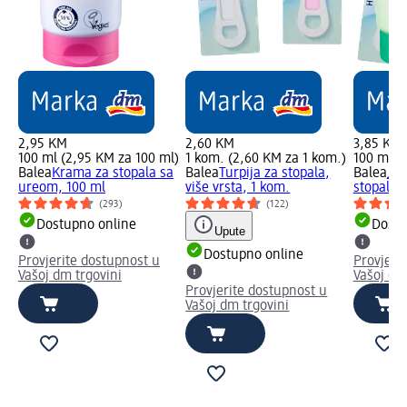
2,95 KM
2,60 KM
3,85 KM
100 ml (2,95 KM za 100 ml)
1 kom. (2,60 KM za 1 kom.)
100 ml (
Balea
Krama za stopala sa
Balea
Turpija za stopala,
Balea
Jel
ureom, 100 ml
više vrsta, 1 kom.
stopala, 
(293)
(122)
Dostupno online
Dostu
Upute
Dostupno online
Provjerite dostupnost u
Provjeri
Vašoj dm trgovini
Vašoj dm
Provjerite dostupnost u
Vašoj dm trgovini