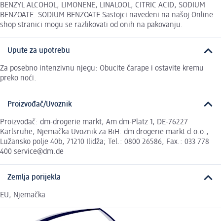
BENZYL ALCOHOL, LIMONENE, LINALOOL, CITRIC ACID, SODIUM
BENZOATE. SODIUM BENZOATE Sastojci navedeni na našoj Online
shop stranici mogu se razlikovati od onih na pakovanju.
Upute za upotrebu
Za posebno intenzivnu njegu: Obucite čarape i ostavite kremu
preko noći.
Proizvođač/Uvoznik
Proizvođač: dm-drogerie markt, Am dm-Platz 1, DE-76227
Karlsruhe, Njemačka Uvoznik za BiH: dm drogerie markt d.o.o.,
Lužansko polje 40b, 71210 Ilidža; Tel.: 0800 26586, Fax.: 033 778
400 service@dm.de
Zemlja porijekla
EU, Njemačka