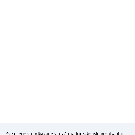
Sve cijene su prikazane s uračunatim zakonski propisanim