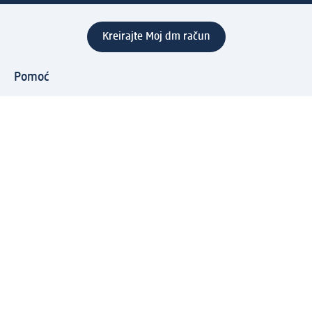
Kreirajte Moj dm račun
Pomoć
Programi i usluge
dm služba za korisnike
Načini i troškovi dostave
Povrat proizvoda
Preduzeće
O nama
Odgovornost
Karijera
PR i mediji
Svijet proizvoda
dm Svijet