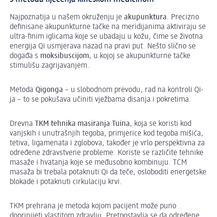
Najpoznatija u našem okruženju je
akupunktura
. Precizno
definisane akupunkturne tačke na meridijanima aktiviraju se
ultra-finim iglicama koje se ubadaju u kožu, čime se životna
energija Qi usmjerava nazad na pravi put. Nešto slično se
događa s
moksibuscijom
, u kojoj se akupunkturne tačke
stimulišu zagrijavanjem.
Metoda
Qigonga
– u slobodnom prevodu, rad na kontroli Qi-
ja – to se pokušava učiniti vježbama disanja i pokretima.
Drevna
TKM tehnika masiranja Tuina
, koja se koristi kod
vanjskih i unutrašnjih tegoba, primjerice kod tegoba mišića,
tetiva, ligamenata i zglobova, također je vrlo perspektivna za
određene zdravstvene probleme. Koriste se različite tehnike
masaže i hvatanja koje se međusobno kombinuju. TCM
masaža bi trebala potaknuti Qi da teče, osloboditi energetske
blokade i potaknuti cirkulaciju krvi.
TKM prehrana je metoda kojom pacijent može puno
doprinijeti vlastitom zdravlju. Pretpostavlja se da određene