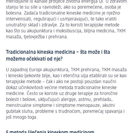
meridijalne ili kanale protječe životna energija Qi. U zdravom
stanju te su sile u ravnoteži; ako su poremećene, osoba je
bolesna. Zadaća tradicionalne kineske medicine je nježno
intervenisati, regulirajući i usmjeravajući, te tako vratiti
unutrašnji sklad i zdravlje. Za to koristi terapijske metode
kao što su akupunktura i moksibuscija, biljna medicina, TKM
masaža, tjelovježba i prehrana.
Tradicionalna kineska medicina – šta može i šta
možemo očekivati od nje?
U zapadnoj Europi akupunktura, TKM prehrana, TKM masaža
i kinesko ljekovite bilje, kao i eterična ulja etablirali su se kao
terapijske metode – čak i ako ne postoji pouzdan naučni
dokaz učinkovitosti većine metoda tradicionalne kineske
medicine. Često se koriste uz druge terapije za hronične
bolesti i bolove, uključujući alergije, astmu, prehladu,
menstrualne simptome i simptome menopauze, akutni
gubitak sluha, probleme s trudnoćom, poremećaj spavanja i
još mnogo toga.
5 metoda liječenja kineskom medicinom