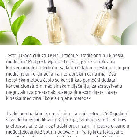
Jeste li ikada čuli za TKM? Ili tačnije: tradicionalnu kinesku
medicinu? Pretpostavljamo da jeste, jer uz etabliranu
konvencionalnu medicinu sada ima stalno mjesto u mnogim
medicinskim ordinacijama i terapijskim centrima. Ova
holistička metoda često se koristi kao pomoćni dodatak
konvencionalnom medicinskom liječenju, za zdravstvenu
njegu, ali i za prestanak pušenja ili tokom dijete. Šta je
kineska medicina i koje su njene metode?
Tradicionalna kineska medicina stara je gotovo 2500 godina i
seže do kineskog filozofa Konfucija, između ostalih. Njihova
pretpostavka je da kroz ljudski organizam i njegove organe u
međudjelovanju životnih polova Yin i Yang kroz takozvane