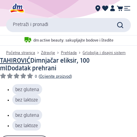
Pretraži i pronađi
dm active beauty: sakupljajte bodove i štedite
Početna stranica
Zdravlje
Prehlada
Grlobolja i disajni sistem
TAHIROVIĆ
Dimnjačar eliksir, 100
ml
Dodatak prehrani
0
(
Ocijenite proizvod
)
bez glutena
bez laktoze
bez glutena
bez laktoze