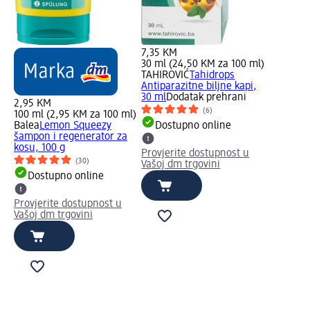
7,35 KM
30 ml (24,50 KM za 100 ml)
TAHIROVIĆ
Tahidrops
Antiparazitne biljne kapi,
30 ml
Dodatak prehrani
2,95 KM
(6)
100 ml (2,95 KM za 100 ml)
Balea
Lemon Squeezy
Dostupno online
šampon i regenerator za
kosu, 100 g
Provjerite dostupnost u
(30)
Vašoj dm trgovini
Dostupno online
Provjerite dostupnost u
Vašoj dm trgovini