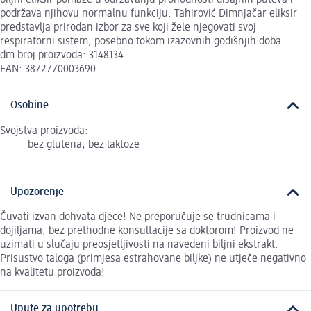
biljni eliksir pomaže u održavanju prohodnosti disajnih puteva i
podržava njihovu normalnu funkciju. Tahirović Dimnjačar eliksir
predstavlja prirodan izbor za sve koji žele njegovati svoj
respiratorni sistem, posebno tokom izazovnih godišnjih doba.
dm broj proizvoda: 3148134
EAN: 3872770003690
Osobine
Svojstva proizvoda:
bez glutena, bez laktoze
Upozorenje
Čuvati izvan dohvata djece! Ne preporučuje se trudnicama i
dojiljama, bez prethodne konsultacije sa doktorom! Proizvod ne
uzimati u slučaju preosjetljivosti na navedeni biljni ekstrakt.
Prisustvo taloga (primjesa estrahovane biljke) ne utječe negativno
na kvalitetu proizvoda!
Upute za upotrebu