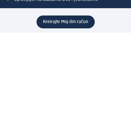
Kreirajte Moj dm račun
Pomoć
Programi i usluge
dm služba za korisnike
Načini i troškovi dostave
Povrat proizvoda
Preduzeće
O nama
Odgovornost
Karijera
PR i mediji
Svijet proizvoda
dm Svijet