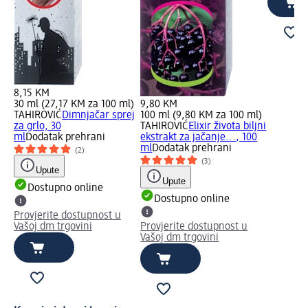
8,15 KM
30 ml (27,17 KM za 100 ml)
9,80 KM
TAHIROVIĆ
Dimnjačar sprej
100 ml (9,80 KM za 100 ml)
za grlo, 30
TAHIROVIĆ
Elixir života biljni
ml
Dodatak prehrani
ekstrakt za jačanje..., 100
ml
Dodatak prehrani
(2)
(3)
Upute
Upute
Dostupno online
Dostupno online
Provjerite dostupnost u
Vašoj dm trgovini
Provjerite dostupnost u
Vašoj dm trgovini