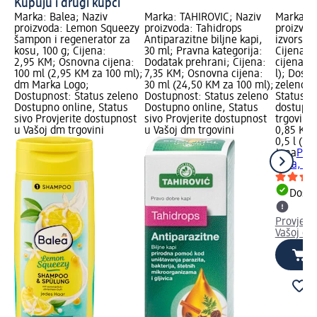
Kupuju i drugi kupci
Marka: Balea; Naziv
Marka: TAHIROVIĆ; Naziv
Marka: J
proizvoda: Lemon Squeezy
proizvoda: Tahidrops
proizvod
šampon i regenerator za
Antiparazitne biljne kapi,
izvorska
kosu, 100 g; Cijena:
30 ml; Pravna kategorija:
Cijena: 
2,95 KM; Osnovna cijena:
Dodatak prehrani; Cijena:
cijena: 0
100 ml (2,95 KM za 100 ml);
7,35 KM; Osnovna cijena:
l); Dost
dm Marka Logo;
30 ml (24,50 KM za 100 ml);
zeleno D
Dostupnost: Status zeleno
Dostupnost: Status zeleno
Status si
Dostupno online, Status
Dostupno online, Status
dostupno
sivo Provjerite dostupnost
sivo Provjerite dostupnost
trgovini
u Vašoj dm trgovini
u Vašoj dm trgovini
0,85 KM
0,5 l (1,
Jana
Prir
voda, 50
Dostu
Provjeri
Vašoj dm