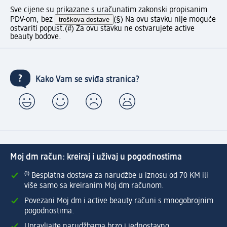
Sve cijene su prikazane s uračunatim zakonski propisanim
PDV-om, bez
troškova dostave
(§) Na ovu stavku nije moguće
ostvariti popust.
(#) Za ovu stavku ne ostvarujete active
beauty bodove.
Kako Vam se sviđa stranica?
Moj dm račun: kreiraj i uživaj u pogodnostima
⁽¹⁾ Besplatna dostava za narudžbe u iznosu od 70 KM ili
više samo sa kreiranim Moj dm računom.
Povezani Moj dm i active beauty računi s mnogobrojnim
pogodnostima.
Upravljajte narudžbama brzo i jednostavno.