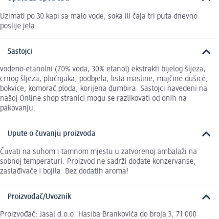
Uzimati po 30 kapi sa malo vode, soka ili čaja tri puta dnevno
poslije jela.
Sastojci
vodeno-etanolni (70% voda, 30% etanol) ekstrakti bijelog šljeza,
crnog šljeza, plućnjaka, podbjela, lista masline, majčine dušice,
bokvice, komorač ploda, korijena đumbira. Sastojci navedeni na
našoj Online shop stranici mogu se razlikovati od onih na
pakovanju.
Upute o čuvanju proizvoda
Čuvati na suhom i tamnom mjestu u zatvorenoj ambalaži na
sobnoj temperaturi. Proizvod ne sadrži dodate konzervanse,
zaslađivače i bojila. Bez dodatih aroma!
Proizvođač/Uvoznik
Proizvođač: Jasal d.o.o. Hasiba Brankovića do broja 3, 71 000