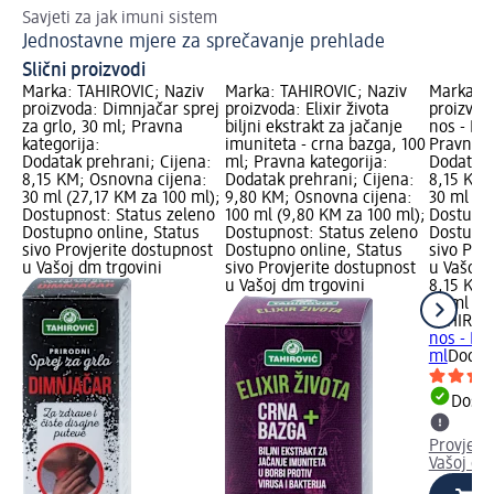
Savjeti za jak imuni sistem
Jednostavne mjere za sprečavanje prehlade
Slični proizvodi
Marka: TAHIROVIĆ; Naziv
Marka: TAHIROVIĆ; Naziv
Marka: T
proizvoda: Dimnjačar sprej
proizvoda: Elixir života
proizvoda
za grlo, 30 ml; Pravna
biljni ekstrakt za jačanje
nos - Di
kategorija:
imuniteta - crna bazga, 100
Pravna k
Dodatak prehrani; Cijena:
ml; Pravna kategorija:
Dodatak 
8,15 KM; Osnovna cijena:
Dodatak prehrani; Cijena:
8,15 KM;
30 ml (27,17 KM za 100 ml);
9,80 KM; Osnovna cijena:
30 ml (2
Dostupnost: Status zeleno
100 ml (9,80 KM za 100 ml);
Dostupno
Dostupno online, Status
Dostupnost: Status zeleno
Dostupno
sivo Provjerite dostupnost
Dostupno online, Status
sivo Pro
u Vašoj dm trgovini
sivo Provjerite dostupnost
u Vašoj 
u Vašoj dm trgovini
8,15 KM
30 ml (2
TAHIROV
nos - Di
ml
Dodat
Dostu
Provjeri
Vašoj dm