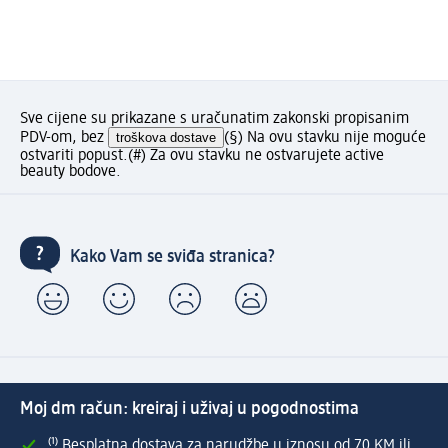
Sve cijene su prikazane s uračunatim zakonski propisanim
PDV-om, bez
troškova dostave
(§) Na ovu stavku nije moguće
ostvariti popust.
(#) Za ovu stavku ne ostvarujete active
beauty bodove.
Kako Vam se sviđa stranica?
Moj dm račun: kreiraj i uživaj u pogodnostima
⁽¹⁾ Besplatna dostava za narudžbe u iznosu od 70 KM ili