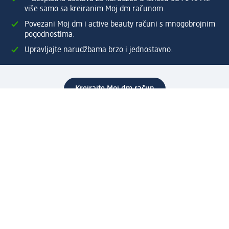
više samo sa kreiranim Moj dm računom.
Povezani Moj dm i active beauty računi s mnogobrojnim
pogodnostima.
Upravljajte narudžbama brzo i jednostavno.
Kreirajte Moj dm račun
Pomoć
Programi i usluge
dm služba za korisnike
Načini i troškovi dostave
Povrat proizvoda
Preduzeće
O nama
Odgovornost
Karijera
PR i mediji
Svijet proizvoda