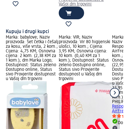
Vašoj dm trgovini
Kupuju i drugi kupci
Marka: babylove; Naziv
Marka: VIR; Naziv
Marka: P
proizvoda: Set četka i češalj
proizvoda: Vir 80 higijenski
Naziv pr
za kosu, više vrsta, 2 kom.;
ulošci, 10 kom.; Cijena:
Response
Cijena: 4,75 KM; Osnovna
3,95 KM; Osnovna cijena:
AirFree 
cijena: 2 kom. (2,38 KM za
10 kom. (0,40 KM za 1
kom.; Ci
1 kom.); dm Marka Logo;
kom.); Dostupnost: Status
Osnovna 
Dostupnost: Status zeleno
zeleno Dostupno online,
(22,95 K
Dostupno online, Status
Status sivo Provjerite
Dostupno
sivo Provjerite dostupnost
dostupnost u Vašoj dm
Dostupno
u Vašoj dm trgovini
trgovini
sivo Pro
u Vašoj 
22,95 K
1 kom. (
kom.)
PHILIPS
Response
AirFree..
Dostu