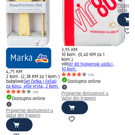
Provjeri
Vašoj dm
3,95 KM
10 kom. (0,40 KM za 1
kom.)
VIR
Vir 80 higijenski ulošci,
10 kom.
4,75 KM
(14)
2 kom. (2,38 KM za 1 kom.)
babylove
Set četka i češalj
Dostupno online
za kosu, više vrsta, 2 kom.
(16)
Provjerite dostupnost u
Vašoj dm trgovini
Dostupno online
Provjerite dostupnost u
Vašoj dm trgovini