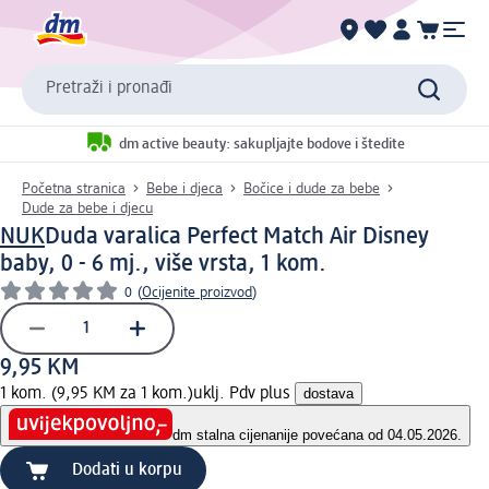
Pretraži i pronađi
dm active beauty: sakupljajte bodove i štedite
Početna stranica
Bebe i djeca
Bočice i dude za bebe
Dude za bebe i djecu
NUK
Duda varalica Perfect Match Air Disney
baby, 0 - 6 mj., više vrsta, 1 kom.
0
(
Ocijenite proizvod
)
9,95 KM
1 kom. (9,95 KM za 1 kom.)
uklj. Pdv plus
dostava
dm stalna cijena
nije povećana od 04.05.2026.
Dodati u korpu