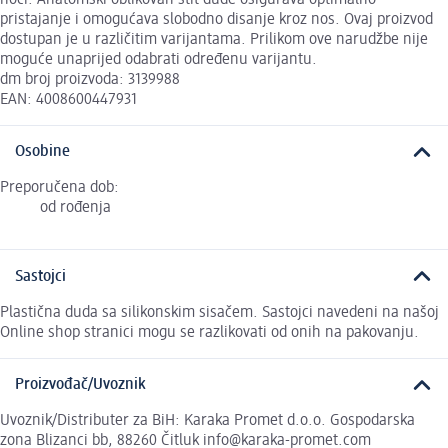
pristajanje i omogućava slobodno disanje kroz nos. Ovaj proizvod
dostupan je u različitim varijantama. Prilikom ove narudžbe nije
moguće unaprijed odabrati određenu varijantu.
dm broj proizvoda: 3139988
EAN: 4008600447931
Osobine
Preporučena dob:
od rođenja
Sastojci
Plastična duda sa silikonskim sisačem. Sastojci navedeni na našoj
Online shop stranici mogu se razlikovati od onih na pakovanju.
Proizvođač/Uvoznik
Uvoznik/Distributer za BiH: Karaka Promet d.o.o. Gospodarska
zona Blizanci bb, 88260 Čitluk info@karaka-promet.com