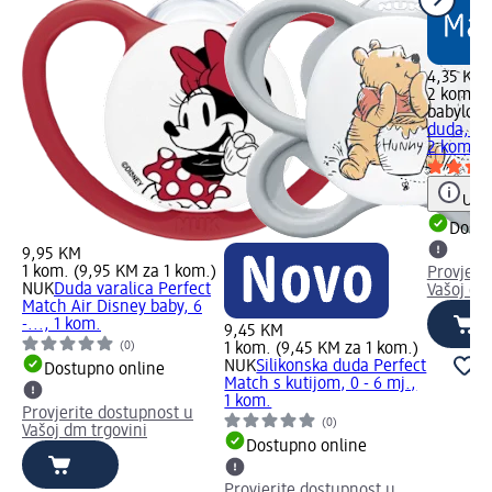
4,35 KM
2 kom. (
babylove
duda, 0 -
2 kom.
Uput
Dostu
9,95 KM
1 kom. (9,95 KM za 1 kom.)
Provjeri
NUK
Duda varalica Perfect
Vašoj dm
Match Air Disney baby, 6
-..., 1 kom.
9,45 KM
(0)
1 kom. (9,45 KM za 1 kom.)
NUK
Silikonska duda Perfect
Dostupno online
Match s kutijom, 0 - 6 mj.,
1 kom.
Provjerite dostupnost u
(0)
Vašoj dm trgovini
Dostupno online
Provjerite dostupnost u