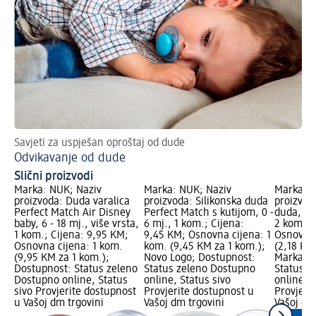
Savjeti za uspješan oproštaj od dude
Odvikavanje od dude
Slični proizvodi
Marka: NUK; Naziv
Marka: NUK; Naziv
Marka: b
proizvoda: Duda varalica
proizvoda: Silikonska duda
proizvoda
Perfect Match Air Disney
Perfect Match s kutijom, 0 -
duda, 0 -
baby, 6 - 18 mj., više vrsta,
6 mj., 1 kom.; Cijena:
2 kom.; 
1 kom.; Cijena: 9,95 KM;
9,45 KM; Osnovna cijena: 1
Osnovna 
Osnovna cijena: 1 kom.
kom. (9,45 KM za 1 kom.);
(2,18 KM
(9,95 KM za 1 kom.);
Novo Logo; Dostupnost:
Marka Lo
Dostupnost: Status zeleno
Status zeleno Dostupno
Status z
Dostupno online, Status
online, Status sivo
online, S
sivo Provjerite dostupnost
Provjerite dostupnost u
Provjeri
u Vašoj dm trgovini
Vašoj dm trgovini
Vašoj dm