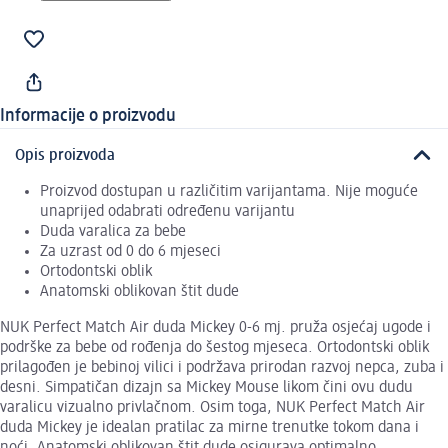
Informacije o proizvodu
Opis proizvoda
Proizvod dostupan u različitim varijantama. Nije moguće
unaprijed odabrati određenu varijantu
Duda varalica za bebe
Za uzrast od 0 do 6 mjeseci
Ortodontski oblik
Anatomski oblikovan štit dude
NUK Perfect Match Air duda Mickey 0-6 mj. pruža osjećaj ugode i
podrške za bebe od rođenja do šestog mjeseca. Ortodontski oblik
prilagođen je bebinoj vilici i podržava prirodan razvoj nepca, zuba i
desni. Simpatičan dizajn sa Mickey Mouse likom čini ovu dudu
varalicu vizualno privlačnom. Osim toga, NUK Perfect Match Air
duda Mickey je idealan pratilac za mirne trenutke tokom dana i
noći. Anatomski oblikovan štit dude osigurava optimalno