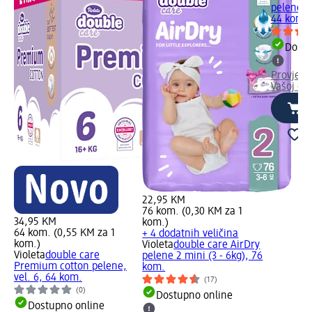
pelene n
44 kom.
Dostu
Provjeri
Vašoj dm
22,95 KM
76 kom. (0,30 KM za 1
34,95 KM
kom.)
64 kom. (0,55 KM za 1
+ 4 dodatnih veličina
kom.)
Violeta
double care AirDry
Violeta
double care
pelene 2 mini (3 - 6kg), 76
Premium cotton pelene,
kom.
vel. 6, 64 kom.
(17)
(0)
Dostupno online
Dostupno online