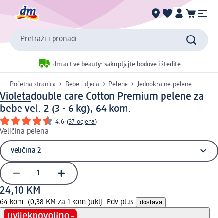
Pretraži i pronađi
dm active beauty: sakupljajte bodove i štedite
Početna stranica
Bebe i djeca
Pelene
Jednokratne pelene
Violeta
double care Cotton Premium pelene za
bebe vel. 2 (3 - 6 kg), 64 kom.
4.6
(
37 ocjena
)
Veličina pelena
24,10 KM
64 kom. (0,38 KM za 1 kom.)
uklj. Pdv plus
dostava