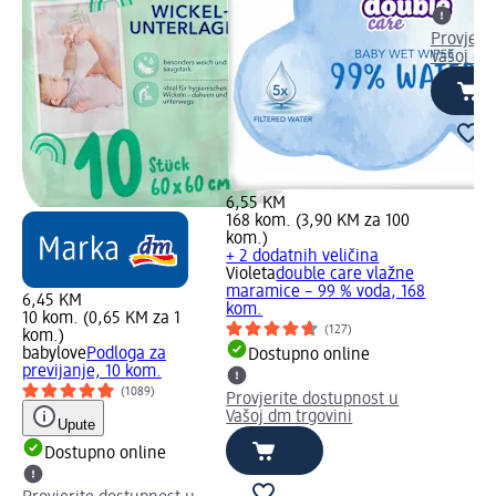
Provjeri
Vašoj dm
6,55 KM
168 kom. (3,90 KM za 100
kom.)
+ 2 dodatnih veličina
Violeta
double care vlažne
maramice – 99 % voda, 168
6,45 KM
kom.
10 kom. (0,65 KM za 1
(127)
kom.)
babylove
Podloga za
Dostupno online
previjanje, 10 kom.
(1089)
Provjerite dostupnost u
Vašoj dm trgovini
Upute
Dostupno online