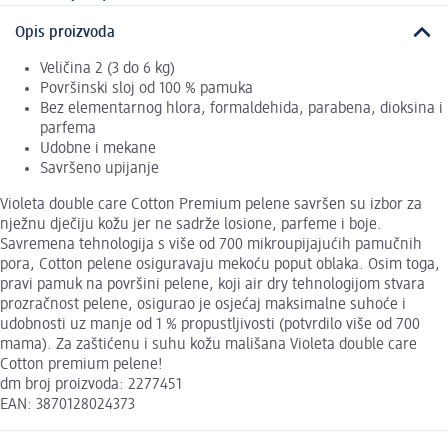
Opis proizvoda
Veličina 2 (3 do 6 kg)
Površinski sloj od 100 % pamuka
Bez elementarnog hlora, formaldehida, parabena, dioksina i
parfema
Udobne i mekane
Savršeno upijanje
Violeta double care Cotton Premium pelene savršen su izbor za
nježnu dječiju kožu jer ne sadrže losione, parfeme i boje.
Savremena tehnologija s više od 700 mikroupijajućih pamučnih
pora, Cotton pelene osiguravaju mekoću poput oblaka. Osim toga,
pravi pamuk na površini pelene, koji air dry tehnologijom stvara
prozračnost pelene, osigurao je osjećaj maksimalne suhoće i
udobnosti uz manje od 1 % propustljivosti (potvrdilo više od 700
mama). Za zaštićenu i suhu kožu mališana Violeta double care
Cotton premium pelene!
dm broj proizvoda: 2277451
EAN: 3870128024373