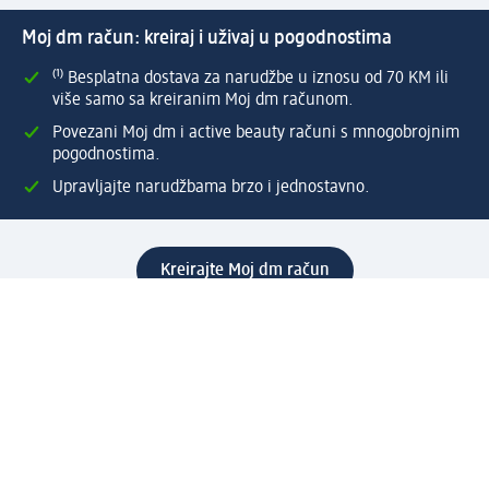
Moj dm račun: kreiraj i uživaj u pogodnostima
⁽¹⁾ Besplatna dostava za narudžbe u iznosu od 70 KM ili
više samo sa kreiranim Moj dm računom.
Povezani Moj dm i active beauty računi s mnogobrojnim
pogodnostima.
Upravljajte narudžbama brzo i jednostavno.
Kreirajte Moj dm račun
Pomoć
Programi i usluge
dm služba za korisnike
Načini i troškovi dostave
Povrat proizvoda
Preduzeće