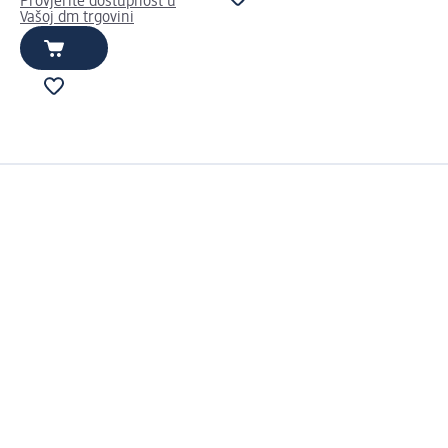
Provjerite dostupnost u
Vašoj dm trgovini