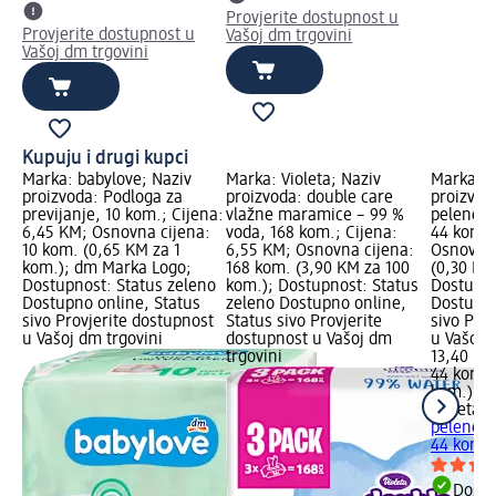
Provjerite dostupnost u
Provjerite dostupnost u
Vašoj dm trgovini
Vašoj dm trgovini
Kupuju i drugi kupci
Marka: babylove; Naziv
Marka: Violeta; Naziv
Marka: V
proizvoda: Podloga za
proizvoda: double care
proizvod
previjanje, 10 kom.; Cijena:
vlažne maramice – 99 %
pelene n
6,45 KM; Osnovna cijena:
voda, 168 kom.; Cijena:
44 kom.;
10 kom. (0,65 KM za 1
6,55 KM; Osnovna cijena:
Osnovna 
kom.); dm Marka Logo;
168 kom. (3,90 KM za 100
(0,30 KM
Dostupnost: Status zeleno
kom.); Dostupnost: Status
Dostupno
Dostupno online, Status
zeleno Dostupno online,
Dostupno
sivo Provjerite dostupnost
Status sivo Provjerite
sivo Pro
u Vašoj dm trgovini
dostupnost u Vašoj dm
u Vašoj 
trgovini
13,40 KM
44 kom. 
kom.)
Violeta
C
pelene n
44 kom.
Dostu