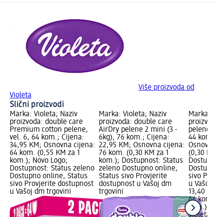
Više proizvoda od
Violeta
Slični proizvodi
Marka: Violeta; Naziv
Marka: Violeta; Naziv
Marka: V
proizvoda: double care
proizvoda: double care
proizvod
Premium cotton pelene,
AirDry pelene 2 mini (3 -
pelene n
vel. 6, 64 kom.; Cijena:
6kg), 76 kom.; Cijena:
44 kom.;
34,95 KM; Osnovna cijena:
22,95 KM; Osnovna cijena:
Osnovna 
64 kom. (0,55 KM za 1
76 kom. (0,30 KM za 1
(0,30 KM
kom.); Novo Logo;
kom.); Dostupnost: Status
Dostupno
Dostupnost: Status zeleno
zeleno Dostupno online,
Dostupno
Dostupno online, Status
Status sivo Provjerite
sivo Pro
sivo Provjerite dostupnost
dostupnost u Vašoj dm
u Vašoj 
u Vašoj dm trgovini
trgovini
13,40 KM
44 kom. 
kom.)
Violeta
C