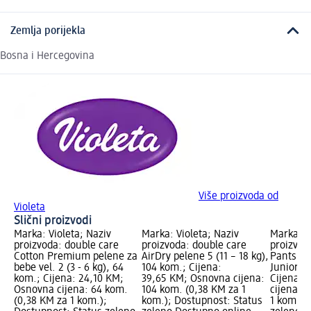
Zemlja porijekla
Bosna i Hercegovina
Više proizvoda od
Violeta
Slični proizvodi
Marka: Violeta; Naziv
Marka: Violeta; Naziv
Marka: V
proizvoda: double care
proizvoda: double care
proizvod
Cotton Premium pelene za
AirDry pelene 5 (11 – 18 kg),
Pants pe
bebe vel. 2 (3 - 6 kg), 64
104 kom.; Cijena:
Junior (1
kom.; Cijena: 24,10 KM;
39,65 KM; Osnovna cijena:
Cijena: 
Osnovna cijena: 64 kom.
104 kom. (0,38 KM za 1
cijena: 
(0,38 KM za 1 kom.);
kom.); Dostupnost: Status
1 kom.);