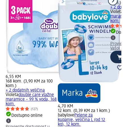
kom.)
+ 2 dodat
Violeta
do
maramice
kom.
Dostu
Provjeri
Vašoj dm
6,55 KM
168 kom. (3,90 KM za 100
kom.)
+ 2 dodatnih veličina
Violeta
double care vlažne
maramice – 99 % voda, 168
kom.
4,70 KM
(127)
12 kom. (0,39 KM za 1 kom.)
babylove
Pelene za
Dostupno online
kupanje, veličina L (od 12
kg), 12 kom.
Provjerite dostupnost u