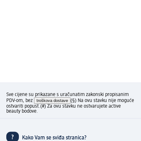
Sve cijene su prikazane s uračunatim zakonski propisanim
PDV-om, bez
troškova dostave
(§) Na ovu stavku nije moguće
ostvariti popust.
(#) Za ovu stavku ne ostvarujete active
beauty bodove.
Kako Vam se sviđa stranica?