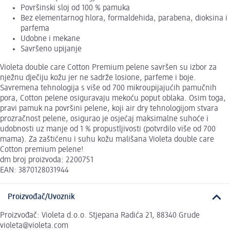
Površinski sloj od 100 % pamuka
Bez elementarnog hlora, formaldehida, parabena, dioksina i
parfema
Udobne i mekane
Savršeno upijanje
Violeta double care Cotton Premium pelene savršen su izbor za
nježnu dječiju kožu jer ne sadrže losione, parfeme i boje.
Savremena tehnologija s više od 700 mikroupijajućih pamučnih
pora, Cotton pelene osiguravaju mekoću poput oblaka. Osim toga,
pravi pamuk na površini pelene, koji air dry tehnologijom stvara
prozračnost pelene, osigurao je osjećaj maksimalne suhoće i
udobnosti uz manje od 1 % propustljivosti (potvrdilo više od 700
mama). Za zaštićenu i suhu kožu mališana Violeta double care
Cotton premium pelene!
dm broj proizvoda: 2200751
EAN: 3870128031944
Proizvođač/Uvoznik
Proizvođač: Violeta d.o.o. Stjepana Radića 21, 88340 Grude
violeta@violeta.com