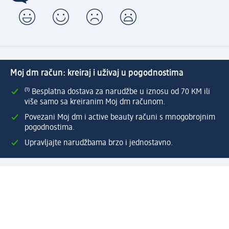
Moj dm račun: kreiraj i uživaj u pogodnostima
⁽¹⁾ Besplatna dostava za narudžbe u iznosu od 70 KM ili
više samo sa kreiranim Moj dm računom.
Povezani Moj dm i active beauty računi s mnogobrojnim
pogodnostima.
Upravljajte narudžbama brzo i jednostavno.
Kreirajte Moj dm račun
Pomoć