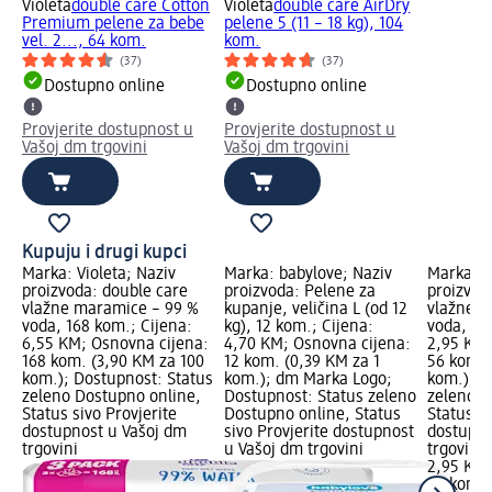
Violeta
double care Cotton
Violeta
double care AirDry
Premium pelene za bebe
pelene 5 (11 – 18 kg), 104
vel. 2..., 64 kom.
kom.
(37)
(37)
Dostupno online
Dostupno online
Provjerite dostupnost u
Provjerite dostupnost u
Vašoj dm trgovini
Vašoj dm trgovini
Kupuju i drugi kupci
Marka: Violeta; Naziv
Marka: babylove; Naziv
Marka: V
proizvoda: double care
proizvoda: Pelene za
proizvod
vlažne maramice – 99 %
kupanje, veličina L (od 12
vlažne m
voda, 168 kom.; Cijena:
kg), 12 kom.; Cijena:
voda, 56
6,55 KM; Osnovna cijena:
4,70 KM; Osnovna cijena:
2,95 KM;
168 kom. (3,90 KM za 100
12 kom. (0,39 KM za 1
56 kom. 
kom.); Dostupnost: Status
kom.); dm Marka Logo;
kom.); D
zeleno Dostupno online,
Dostupnost: Status zeleno
zeleno D
Status sivo Provjerite
Dostupno online, Status
Status si
dostupnost u Vašoj dm
sivo Provjerite dostupnost
dostupno
trgovini
u Vašoj dm trgovini
trgovini
2,95 KM
56 kom. 