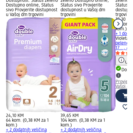
Dostupnost: Status zeleno
zeleno Dostupno online,
zeleno D
Dostupno online, Status
Status sivo Provjerite
Status si
sivo Provjerite dostupnost
dostupnost u Vašoj dm
dostupno
u Vašoj dm trgovini
trgovini
trgovini
19,30 KM
48 kom. 
kom.)
+ 1 dodat
Violeta
do
pelene ga
17..., 48
Uput
Dostu
Provjeri
Vašoj dm
24,10 KM
39,65 KM
64 kom. (0,38 KM za 1
104 kom. (0,38 KM za 1
kom.)
kom.)
+ 2 dodatnih veličina
+ 2 dodatnih veličina