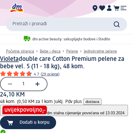
Pretraži i pronađi
dm active beauty: sakupljajte bodove i štedite
Početna stranica
Bebe i djeca
Pelene
Jednokratne pelene
Violeta
double care Cotton Premium pelene za
bebe vel. 5 (11 - 18 kg), 48 kom.
4.7
(
29 ocjena
)
24,10 KM
48 kom. (0,50 KM za 1 kom.)
uklj. Pdv plus
dostava
dm stalna cijena
nije povećana od 13.03.2024.
Dodati u korpu