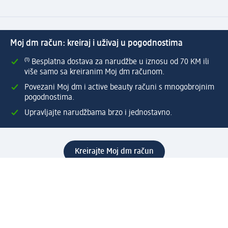
Moj dm račun: kreiraj i uživaj u pogodnostima
⁽¹⁾ Besplatna dostava za narudžbe u iznosu od 70 KM ili
više samo sa kreiranim Moj dm računom.
Povezani Moj dm i active beauty računi s mnogobrojnim
pogodnostima.
Upravljajte narudžbama brzo i jednostavno.
Kreirajte Moj dm račun
Pomoć
Programi i usluge
dm služba za korisnike
Načini i troškovi dostave
Povrat proizvoda