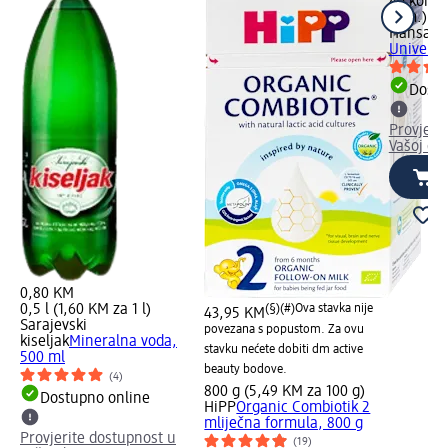
40 kom. 
kom.)
Hansapla
Universal
Dostu
Provjeri
Vašoj dm
0,80 KM
0,5 l (1,60 KM za 1 l)
(§)(#)
Ova stavka nije
43,95 KM
Sarajevski
povezana s popustom. Za ovu
kiseljak
Mineralna voda,
stavku nećete dobiti dm active
500 ml
beauty bodove.
(4)
800 g (5,49 KM za 100 g)
Dostupno online
HiPP
Organic Combiotik 2
mliječna formula, 800 g
Provjerite dostupnost u
(19)