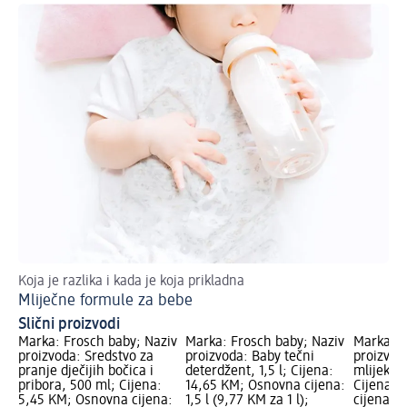
Koja je razlika i kada je koja prikladna
Nj
Mliječne formule za bebe
Od
Slični proizvodi
Marka: Frosch baby; Naziv
Marka: Frosch baby; Naziv
Marka: b
proizvoda: Sredstvo za
proizvoda: Baby tečni
proizvoda
pranje dječijih bočica i
deterdžent, 1,5 l; Cijena:
mlijeko 
pribora, 500 ml; Cijena:
14,65 KM; Osnovna cijena:
Cijena: 
5,45 KM; Osnovna cijena:
1,5 l (9,77 KM za 1 l);
cijena: 5