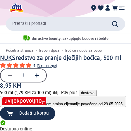
Pretraži i pronađi
dm active beauty: sakupljajte bodove i štedite
Početna stranica
Bebe i djeca
Bočice i dude za bebe
NUK
Sredstvo za pranje dječijih bočica, 500 ml
5
(
3 recenzije
)
8,95 KM
500 ml (1,79 KM za 100 ml)
uklj. Pdv plus
dostava
dm stalna cijena
nije povećana od 29.05.2025.
Dodati u korpu
Dostupno online