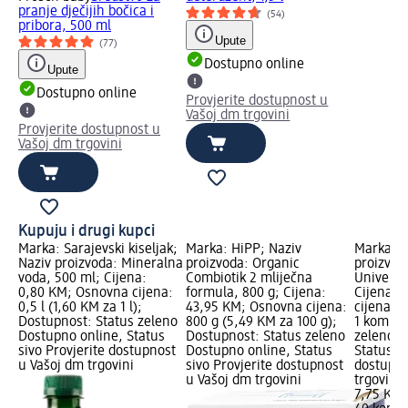
pranje dječijih bočica i
(54)
pribora, 500 ml
Upute
(77)
Dostupno online
Upute
Dostupno online
Provjerite dostupnost u
Vašoj dm trgovini
Provjerite dostupnost u
Vašoj dm trgovini
Kupuju i drugi kupci
Marka: Sarajevski kiseljak;
Marka: HiPP; Naziv
Marka: H
Naziv proizvoda: Mineralna
proizvoda: Organic
proizvod
voda, 500 ml; Cijena:
Combiotik 2 mliječna
Universal
0,80 KM; Osnovna cijena:
formula, 800 g; Cijena:
Cijena: 
0,5 l (1,60 KM za 1 l);
43,95 KM; Osnovna cijena:
cijena: 
Dostupnost: Status zeleno
800 g (5,49 KM za 100 g);
1 kom.);
Dostupno online, Status
Dostupnost: Status zeleno
zeleno D
sivo Provjerite dostupnost
Dostupno online, Status
Status si
u Vašoj dm trgovini
sivo Provjerite dostupnost
dostupno
u Vašoj dm trgovini
trgovini
7,75 KM