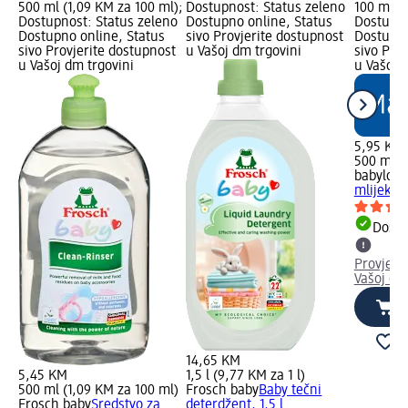
500 ml (1,09 KM za 100 ml);
Dostupnost: Status zeleno
100 ml);
Dostupnost: Status zeleno
Dostupno online, Status
Dostupno
Dostupno online, Status
sivo Provjerite dostupnost
Dostupno
sivo Provjerite dostupnost
u Vašoj dm trgovini
sivo Pro
u Vašoj dm trgovini
u Vašoj 
5,95 KM
500 ml (
babylove
mlijeko 
Dostu
Provjeri
Vašoj dm
14,65 KM
5,45 KM
1,5 l (9,77 KM za 1 l)
500 ml (1,09 KM za 100 ml)
Frosch baby
Baby tečni
Frosch baby
Sredstvo za
deterdžent, 1,5 l