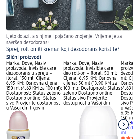
Ljeto dolazi, a s njime i pojačano znojenje. Vrijeme je za
Pov
savršen dezodorans!
u 
Sprej, roll on ili krema: koji dezodorans koristite?
Po
Slični proizvodi
Marka: Dove; Naziv
Marka: Dove; Naziv
Marka: D
proizvoda: Invisible care
proizvoda: invisible care
proizvoda
dezodorans u spreju –
deo roll-on – floral, 50 ml;
dezodora
floral, 150 ml; Cijena:
Cijena: 6,95 KM; Osnovna
ml; Cije
6,95 KM; Osnovna cijena:
cijena: 50 ml (13,90 KM za
Osnovna 
150 ml (4,63 KM za 100 ml);
100 ml); Dostupnost: Status
(4,63 KM
Dostupnost: Status zeleno
zeleno Dostupno online,
Dostupno
Dostupno online, Status
Status sivo Provjerite
Dostupno
sivo Provjerite dostupnost
dostupnost u Vašoj dm
sivo Pro
u Vašoj dm trgovini
u Vašoj 
6,95 KM
150 ml (
Dove
Invi
dezodora
ml