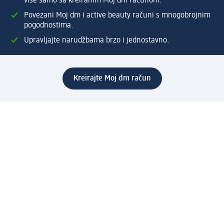
više samo sa kreiranim Moj dm računom.
Povezani Moj dm i active beauty računi s mnogobrojnim
pogodnostima.
Upravljajte narudžbama brzo i jednostavno.
Kreirajte Moj dm račun
Pomoć
Programi i usluge
dm služba za korisnike
Načini i troškovi dostave
Povrat proizvoda
Preduzeće
O nama
Odgovornost
Karijera
PR i mediji
Svijet proizvoda