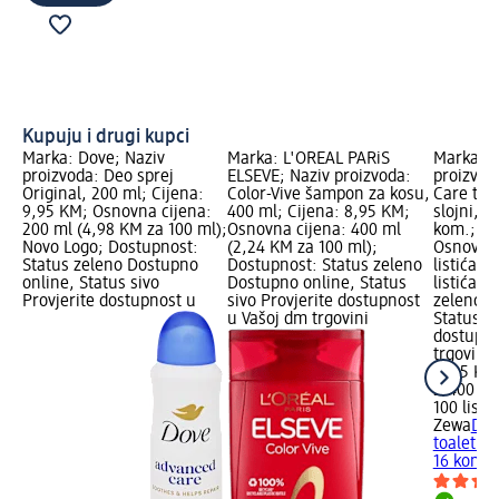
Kupuju i drugi kupci
Marka: Dove; Naziv
Marka: L'ORÉAL PARiS
Marka: Z
proizvoda: Deo sprej
ELSEVE; Naziv proizvoda:
proizvod
Original, 200 ml; Cijena:
Color-Vive šampon za kosu,
Care toal
9,95 KM; Osnovna cijena:
400 ml; Cijena: 8,95 KM;
slojni, 2
200 ml (4,98 KM za 100 ml);
Osnovna cijena: 400 ml
kom.; Ci
Novo Logo; Dostupnost:
(2,24 KM za 100 ml);
Osnovna 
Status zeleno Dostupno
Dostupnost: Status zeleno
listića (
online, Status sivo
Dostupno online, Status
listića);
Provjerite dostupnost u
sivo Provjerite dostupnost
zeleno D
u Vašoj dm trgovini
Status si
dostupno
trgovini
11,95 KM
2.400 lis
100 listić
Zewa
Del
toaletni p
16 kom.