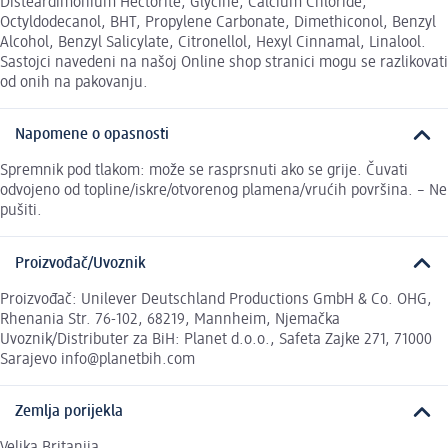
Disteardimonium Hectorite, Glycine, Calcium Chloride,
Octyldodecanol, BHT, Propylene Carbonate, Dimethiconol, Benzyl
Alcohol, Benzyl Salicylate, Citronellol, Hexyl Cinnamal, Linalool.
Sastojci navedeni na našoj Online shop stranici mogu se razlikovati
od onih na pakovanju.
Napomene o opasnosti
Spremnik pod tlakom: može se rasprsnuti ako se grije. Čuvati
odvojeno od topline/iskre/otvorenog plamena/vrućih površina. – Ne
pušiti.
Proizvođač/Uvoznik
Proizvođač: Unilever Deutschland Productions GmbH & Co. OHG,
Rhenania Str. 76-102, 68219, Mannheim, Njemačka
Uvoznik/Distributer za BiH: Planet d.o.o., Safeta Zajke 271, 71000
Sarajevo info@planetbih.com
Zemlja porijekla