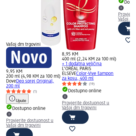
Dostu
Provjeri
Vašoj dm
Vašoj dm trgovini
8,95 KM
400 ml (2,24 KM za 100 ml)
+ 1 dodatna veličina
L'ORÉAL PARiS
9,95 KM
ELSEVE
Color-Vive šampon
200 ml (4,98 KM za 100 ml)
za kosu, 400 ml
Dove
Deo sprej Original,
(19)
200 ml
Dostupno online
(1)
Upute
Provjerite dostupnost u
Vašoj dm trgovini
Dostupno online
Provjerite dostupnost u
Vašoj dm trgovini