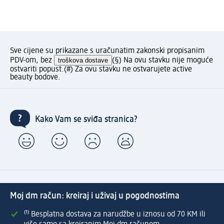
Sve cijene su prikazane s uračunatim zakonski propisanim
PDV-om, bez
troškova dostave
(§) Na ovu stavku nije moguće
ostvariti popust.
(#) Za ovu stavku ne ostvarujete active
beauty bodove.
Kako Vam se sviđa stranica?
Moj dm račun: kreiraj i uživaj u pogodnostima
⁽¹⁾ Besplatna dostava za narudžbe u iznosu od 70 KM ili