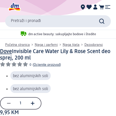
Pretraži i pronađi
dm active beauty: sakupljajte bodove i štedite
Početna stranica
Njega i parfemi
Njega tijela
Dezodoransi
Dove
Invisible Care Water Lily & Rose Scent deo
sprej, 200 ml
0
(
Ocijenite proizvod
)
bez aluminijskih soli
bez aluminijskih soli
9,95 KM