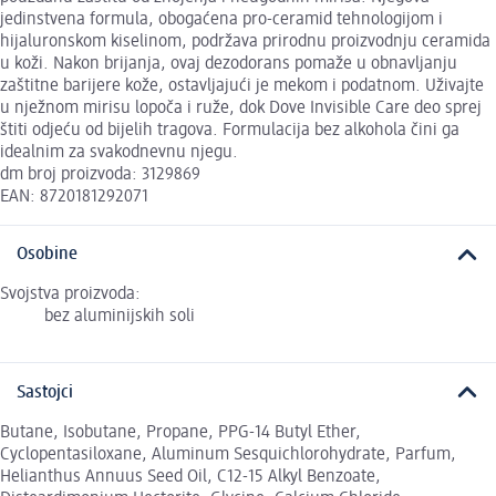
jedinstvena formula, obogaćena pro-ceramid tehnologijom i
hijaluronskom kiselinom, podržava prirodnu proizvodnju ceramida
u koži. Nakon brijanja, ovaj dezodorans pomaže u obnavljanju
zaštitne barijere kože, ostavljajući je mekom i podatnom. Uživajte
u nježnom mirisu lopoča i ruže, dok Dove Invisible Care deo sprej
štiti odjeću od bijelih tragova. Formulacija bez alkohola čini ga
idealnim za svakodnevnu njegu.
dm broj proizvoda: 3129869
EAN: 8720181292071
Osobine
Svojstva proizvoda:
bez aluminijskih soli
Sastojci
Butane, Isobutane, Propane, PPG-14 Butyl Ether,
Cyclopentasiloxane, Aluminum Sesquichlorohydrate, Parfum,
Helianthus Annuus Seed Oil, C12-15 Alkyl Benzoate,