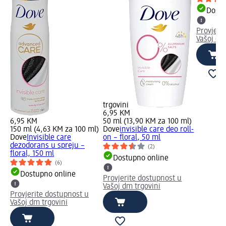
Dostu
Provjeri
Vašoj dm
trgovini
6,95 KM
6,95 KM
50 ml (13,90 KM za 100 ml)
150 ml (4,63 KM za 100 ml)
Dove
invisible care deo roll-
Dove
Invisible care
on – floral, 50 ml
dezodorans u spreju –
(2)
floral, 150 ml
Dostupno online
(6)
Dostupno online
Provjerite dostupnost u
Vašoj dm trgovini
Provjerite dostupnost u
Vašoj dm trgovini