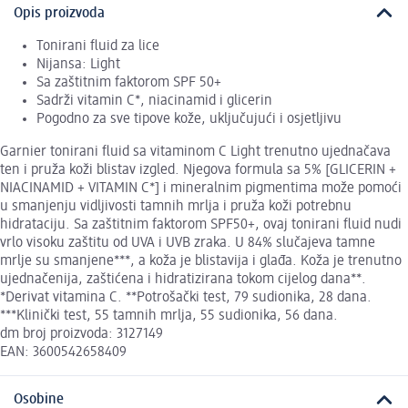
Opis proizvoda
Tonirani fluid za lice
Nijansa: Light
Sa zaštitnim faktorom SPF 50+
Sadrži vitamin C*, niacinamid i glicerin
Pogodno za sve tipove kože, uključujući i osjetljivu
Garnier tonirani fluid sa vitaminom C Light trenutno ujednačava
ten i pruža koži blistav izgled. Njegova formula sa 5% [GLICERIN +
NIACINAMID + VITAMIN C*] i mineralnim pigmentima može pomoći
u smanjenju vidljivosti tamnih mrlja i pruža koži potrebnu
hidrataciju. Sa zaštitnim faktorom SPF50+, ovaj tonirani fluid nudi
vrlo visoku zaštitu od UVA i UVB zraka. U 84% slučajeva tamne
mrlje su smanjene***, a koža je blistavija i glađa. Koža je trenutno
ujednačenija, zaštićena i hidratizirana tokom cijelog dana**.
*Derivat vitamina C. **Potrošački test, 79 sudionika, 28 dana.
***Klinički test, 55 tamnih mrlja, 55 sudionika, 56 dana.
dm broj proizvoda: 3127149
EAN: 3600542658409
Osobine