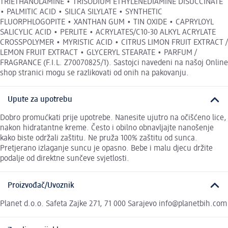
TRIETHANOLAMINE • TRISODIUM ETHYLENEDIAMINE DISUCCINATE
• PALMITIC ACID • SILICA SILYLATE • SYNTHETIC
FLUORPHLOGOPITE • XANTHAN GUM • TIN OXIDE • CAPRYLOYL
SALICYLIC ACID • PERLITE • ACRYLATES/C10-30 ALKYL ACRYLATE
CROSSPOLYMER • MYRISTIC ACID • CITRUS LIMON FRUIT EXTRACT /
LEMON FRUIT EXTRACT • GLYCERYL STEARATE • PARFUM /
FRAGRANCE (F.I.L. Z70070825/1). Sastojci navedeni na našoj Online
shop stranici mogu se razlikovati od onih na pakovanju.
Upute za upotrebu
Dobro promućkati prije upotrebe. Nanesite ujutro na očišćeno lice,
nakon hidratantne kreme. Često i obilno obnavljajte nanošenje
kako biste održali zaštitu. Ne pruža 100% zaštitu od sunca.
Pretjerano izlaganje suncu je opasno. Bebe i malu djecu držite
podalje od direktne sunčeve svjetlosti.
Proizvođač/Uvoznik
Planet d.o.o. Safeta Zajke 271, 71 000 Sarajevo info@planetbih.com