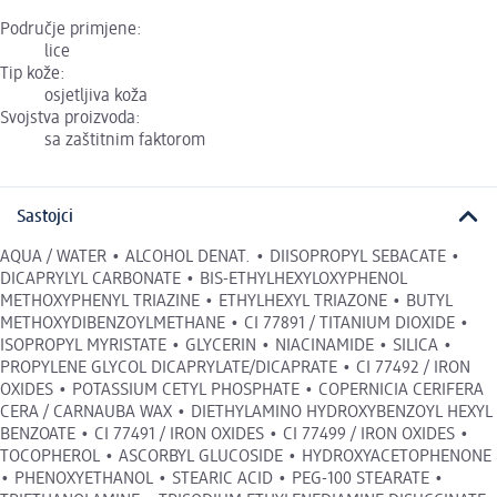
Područje primjene:
lice
Tip kože:
osjetljiva koža
Svojstva proizvoda:
sa zaštitnim faktorom
Sastojci
AQUA / WATER • ALCOHOL DENAT. • DIISOPROPYL SEBACATE •
DICAPRYLYL CARBONATE • BIS-ETHYLHEXYLOXYPHENOL
METHOXYPHENYL TRIAZINE • ETHYLHEXYL TRIAZONE • BUTYL
METHOXYDIBENZOYLMETHANE • CI 77891 / TITANIUM DIOXIDE •
ISOPROPYL MYRISTATE • GLYCERIN • NIACINAMIDE • SILICA •
PROPYLENE GLYCOL DICAPRYLATE/DICAPRATE • CI 77492 / IRON
OXIDES • POTASSIUM CETYL PHOSPHATE • COPERNICIA CERIFERA
CERA / CARNAUBA WAX • DIETHYLAMINO HYDROXYBENZOYL HEXYL
BENZOATE • CI 77491 / IRON OXIDES • CI 77499 / IRON OXIDES •
TOCOPHEROL • ASCORBYL GLUCOSIDE • HYDROXYACETOPHENONE
• PHENOXYETHANOL • STEARIC ACID • PEG-100 STEARATE •