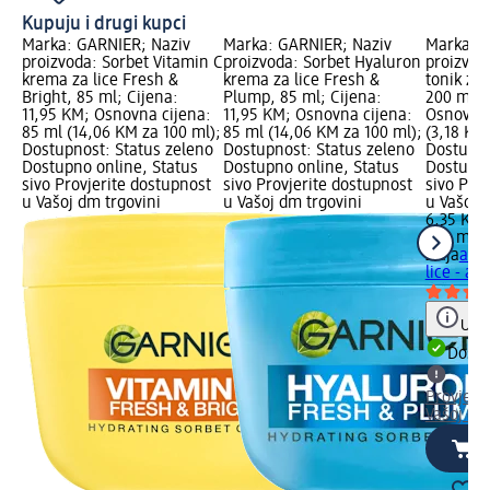
Kupuju i drugi kupci
Marka: GARNIER; Naziv
Marka: GARNIER; Naziv
Marka: z
proizvoda: Sorbet Vitamin C
proizvoda: Sorbet Hyaluron
proizvod
krema za lice Fresh &
krema za lice Fresh &
tonik za 
Bright, 85 ml; Cijena:
Plump, 85 ml; Cijena:
200 ml; 
11,95 KM; Osnovna cijena:
11,95 KM; Osnovna cijena:
Osnovna 
85 ml (14,06 KM za 100 ml);
85 ml (14,06 KM za 100 ml);
(3,18 KM
Dostupnost: Status zeleno
Dostupnost: Status zeleno
Dostupno
Dostupno online, Status
Dostupno online, Status
Dostupno
sivo Provjerite dostupnost
sivo Provjerite dostupnost
sivo Pro
u Vašoj dm trgovini
u Vašoj dm trgovini
u Vašoj 
6,35 KM
200 ml (
ziaja
anti
lice - ac
Uput
Dostu
Provjeri
Vašoj dm