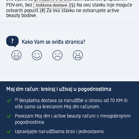
PDV-om, bez
troškova dostave
(§) Na ovu stavku nije moguće
ostvariti popust.
(#) Za ovu stavku ne ostvarujete active
beauty bodove.
Kako Vam se sviđa stranica?
Moj dm račun: kreiraj i uživaj u pogodnostima
⁽¹⁾ Besplatna dostava za narudžbe u iznosu od 70 KM ili
više samo sa kreiranim Moj dm računom.
Povezani Moj dm i active beauty računi s mnogobrojnim
pogodnostima.
Upravljajte narudžbama brzo i jednostavno.