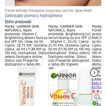
Trendi tehnika šminkanja osigurava savršen glow efekt!
Sav
Zablistajte pomoću highlightera
Je
Slični proizvodi
Marka: GARNIER SKIN
Marka: GARNIER SKIN
Marka: 
NATURALS; Naziv
NATURALS; Naziv
PureActi
proizvoda: Vitamin C
proizvoda: Brightening 2u1
proizvod
Brightening dnevni fluid za
serum krema za lice SPF 25
NIACINAM
lice SPF 50+ Glow, 40 ml;
- Vitamin C, 50 ml; Cijena:
za lice S
Cijena: 28,75 KM; Osnovna
25,95 KM; Osnovna cijena:
Cijena: 
cijena: 40 ml (71,88 KM za
50 ml (51,90 KM za 100 ml);
cijena: 
100 ml); Dostupnost: Status
Dostupnost: Status zeleno
100 ml);
zeleno Dostupno online,
Dostupno online, Status
zeleno D
Status sivo Provjerite
sivo Provjerite dostupnost
Status si
dostupnost u Vašoj dm
u Vašoj dm trgovini
dostupno
trgovini
28,95 K
50 ml (5
GARNIER
NIACINAM
za lice 
Uput
Dostu