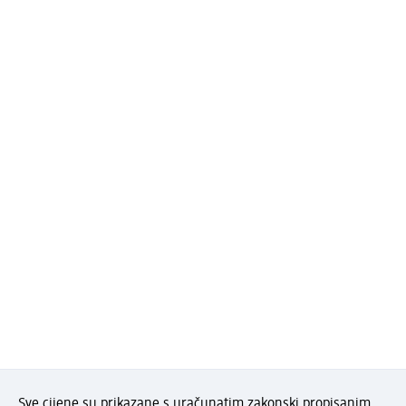
Sve cijene su prikazane s uračunatim zakonski propisanim