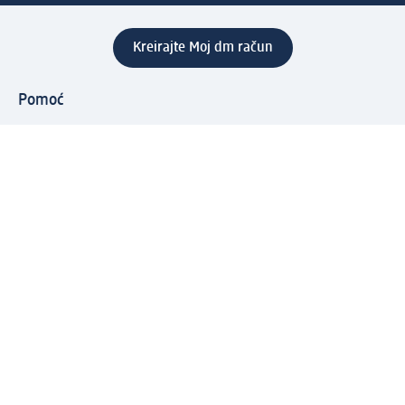
Kreirajte Moj dm račun
Pomoć
Programi i usluge
dm služba za korisnike
Načini i troškovi dostave
Povrat proizvoda
Preduzeće
O nama
Odgovornost
Karijera
PR i mediji
Svijet proizvoda
dm Svijet