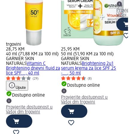
Provjeri
Vašoj dm
trgovini
28,75 KM
25,95 KM
40 ml (71,88 KM za 100 ml)
50 ml (51,90 KM za 100 ml)
GARNIER SKIN
GARNIER SKIN
NATURALS
Vitamin C
NATURALS
Brightening 2u1
Brightening dnevni fluid za
serum krema za lice SPF 25
lice SPF..., 40 ml
-..., 50 ml
(29)
(8)
Dostupno online
Upute
Dostupno online
Provjerite dostupnost u
Vašoj dm trgovini
Provjerite dostupnost u
Vašoj dm trgovini