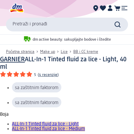
Pretraži i pronađi
dm active beauty: sakupljajte bodove i štedite
Početna stranica
Make up
Lice
BB i CC kreme
GARNIER
ALL-In-1 Tinted fluid za lice - Light, 40
ml
5
(
4 recenzije
)
sa zaštitnim faktorom
sa zaštitnim faktorom
Boja
ALL-In-1 Tinted fluid za lice - Light
ALL-In-1 Tinted fluid za lice - Medium