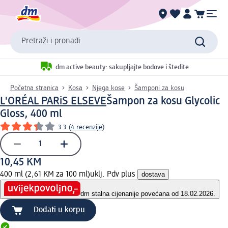
Pretraži i pronađi
dm active beauty: sakupljajte bodove i štedite
Početna stranica
Kosa
Njega kose
Šamponi za kosu
L'ORÉAL PARiS ELSEVE
Šampon za kosu Glycolic
Gloss, 400 ml
3.3
(
4 recenzije
)
10,45 KM
400 ml (2,61 KM za 100 ml)
uklj. Pdv plus
dostava
dm stalna cijena
nije povećana od 18.02.2026.
Dodati u korpu