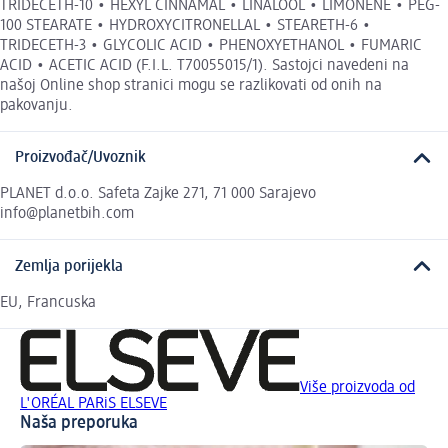
TRIDECETH-10 • HEXYL CINNAMAL • LINALOOL • LIMONENE • PEG-
100 STEARATE • HYDROXYCITRONELLAL • STEARETH-6 •
TRIDECETH-3 • GLYCOLIC ACID • PHENOXYETHANOL • FUMARIC
ACID • ACETIC ACID (F.I.L. T70055015/1). Sastojci navedeni na
našoj Online shop stranici mogu se razlikovati od onih na
pakovanju.
Proizvođač/Uvoznik
PLANET d.o.o. Safeta Zajke 271, 71 000 Sarajevo
info@planetbih.com
Zemlja porijekla
EU, Francuska
Više proizvoda od
L'ORÉAL PARiS ELSEVE
Naša preporuka