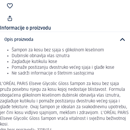
Informacije o proizvodu
Opis proizvoda
Šampon za kosu bez sjaja s glikolnom kiselinom
Dubinski obnavlja vlas iznutra
Zaglađuje kutikulu kose
Pomaže postizanju dvostruko većeg sjaja i glađe kose
Ne sadrži informacije o štetnim sastojcima
L'ORÉAL PARiS Elseve Glycolic Gloss šampon za kosu bez sjaja
pruža posebnu njegu za kosu kojoj nedostaje blistavost. Formula
obogaćena glikolnom kiselinom dubinski obnavlja vlas iznutra,
zaglađuje kutikulu i pomaže postizanju dvostruko većeg sjaja i
glađe teksture. Ovaj šampon je idealan za svakodnevnu upotrebu,
jer čini kosu vidljivo sjajnijom, mekšom i zdravijom. L'ORÉAL PARiS
Elseve Glycolic Gloss šampon vraća vitalnost i svježinu beživotnoj
kosi.