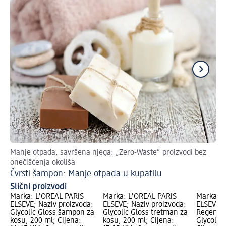
Manje otpada, savršena njega: „Zero-Waste“ proizvodi bez
Ot
onečišćenja okoliša
Rj
Čvrsti šampon: Manje otpada u kupatilu
Slični proizvodi
Marka: L'ORÉAL PARiS
Marka: L'ORÉAL PARiS
Marka: L
ELSEVE; Naziv proizvoda:
ELSEVE; Naziv proizvoda:
ELSEVE; 
Glycolic Gloss šampon za
Glycolic Gloss tretman za
Regenera
kosu, 200 ml; Cijena:
kosu, 200 ml; Cijena:
Glycolic 