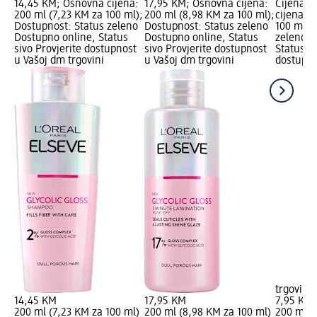
14,45 KM; Osnovna cijena:
17,95 KM; Osnovna cijena:
Cijena: 
200 ml (7,23 KM za 100 ml);
200 ml (8,98 KM za 100 ml);
cijena: 
Dostupnost: Status zeleno
Dostupnost: Status zeleno
100 ml);
Dostupno online, Status
Dostupno online, Status
zeleno D
sivo Provjerite dostupnost
sivo Provjerite dostupnost
Status si
u Vašoj dm trgovini
u Vašoj dm trgovini
dostupno
trgovini
14,45 KM
17,95 KM
7,95 KM
200 ml (7,23 KM za 100 ml)
200 ml (8,98 KM za 100 ml)
200 ml (