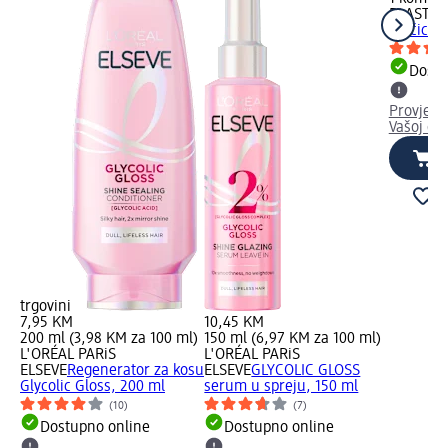
PLASTEX
vrećica,
Dostu
Provjeri
Vašoj dm
trgovini
7,95 KM
10,45 KM
200 ml (3,98 KM za 100 ml)
150 ml (6,97 KM za 100 ml)
L'ORÉAL PARiS
L'ORÉAL PARiS
ELSEVE
Regenerator za kosu
ELSEVE
GLYCOLIC GLOSS
Glycolic Gloss, 200 ml
serum u spreju, 150 ml
(10)
(7)
Dostupno online
Dostupno online