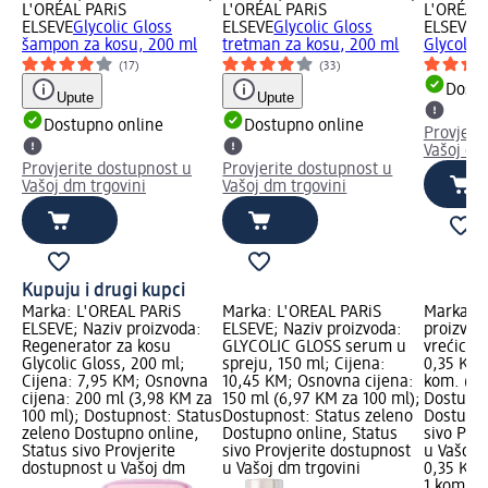
L'ORÉAL PARiS
L'ORÉAL PARiS
L'ORÉAL 
ELSEVE
Glycolic Gloss
ELSEVE
Glycolic Gloss
ELSEVE
R
šampon za kosu, 200 ml
tretman za kosu, 200 ml
Glycolic
(17)
(33)
Dostu
Upute
Upute
Dostupno online
Dostupno online
Provjeri
Vašoj dm
Provjerite dostupnost u
Provjerite dostupnost u
Vašoj dm trgovini
Vašoj dm trgovini
Kupuju i drugi kupci
Marka: L'ORÉAL PARiS
Marka: L'ORÉAL PARiS
Marka: P
ELSEVE; Naziv proizvoda:
ELSEVE; Naziv proizvoda:
proizvod
Regenerator za kosu
GLYCOLIC GLOSS serum u
vrećica, 
Glycolic Gloss, 200 ml;
spreju, 150 ml; Cijena:
0,35 KM;
Cijena: 7,95 KM; Osnovna
10,45 KM; Osnovna cijena:
kom. (0,
cijena: 200 ml (3,98 KM za
150 ml (6,97 KM za 100 ml);
Dostupno
100 ml); Dostupnost: Status
Dostupnost: Status zeleno
Dostupno
zeleno Dostupno online,
Dostupno online, Status
sivo Pro
Status sivo Provjerite
sivo Provjerite dostupnost
u Vašoj 
dostupnost u Vašoj dm
u Vašoj dm trgovini
0,35 KM
1 kom. (