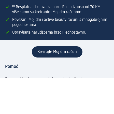
⁽¹⁾ Besplatna dostava za narudžbe u iznosu od 70 KM ili
više samo sa kreiranim Moj dm računom.
Povezani Moj dm i active beauty računi s mnogobrojnim
pogodnostima.
Upravljajte narudžbama brzo i jednostavno.
Kreirajte Moj dm račun
Pomoć
Programi i usluge
dm služba za korisnike
Načini i troškovi dostave
Povrat proizvoda
Preduzeće
O nama
Odgovornost
Karijera
PR i mediji