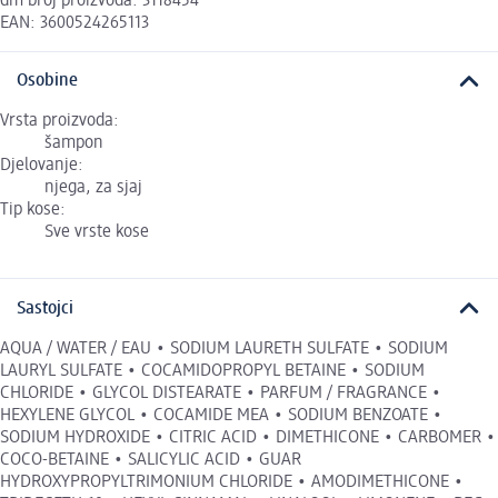
dm broj proizvoda: 3118454
EAN: 3600524265113
Osobine
Vrsta proizvoda:
šampon
Djelovanje:
njega, za sjaj
Tip kose:
Sve vrste kose
Sastojci
AQUA / WATER / EAU • SODIUM LAURETH SULFATE • SODIUM
LAURYL SULFATE • COCAMIDOPROPYL BETAINE • SODIUM
CHLORIDE • GLYCOL DISTEARATE • PARFUM / FRAGRANCE •
HEXYLENE GLYCOL • COCAMIDE MEA • SODIUM BENZOATE •
SODIUM HYDROXIDE • CITRIC ACID • DIMETHICONE • CARBOMER •
COCO-BETAINE • SALICYLIC ACID • GUAR
HYDROXYPROPYLTRIMONIUM CHLORIDE • AMODIMETHICONE •