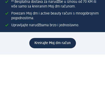
⁽¹⁾ Besplatna dostava za narudžbe u iznosu od 70 KM ili
više samo sa kreiranim Moj dm računom.
Povezani Moj dm i active beauty računi s mnogobrojnim
pogodnostima.
Upravljajte narudžbama brzo i jednostavno.
Kreirajte Moj dm račun
Pomoć
Programi i usluge
dm služba za korisnike
Načini i troškovi dostave
Povrat proizvoda
Preduzeće
O nama
Odgovornost
Karijera
PR i mediji
Svijet proizvoda