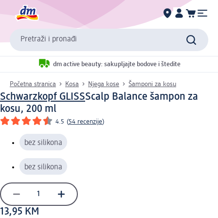
Pretraži i pronađi
dm active beauty: sakupljajte bodove i štedite
Početna stranica
Kosa
Njega kose
Šamponi za kosu
Schwarzkopf GLISS
Scalp Balance šampon za
kosu, 200 ml
4.5
(
54 recenzije
)
bez silikona
bez silikona
13,95 KM