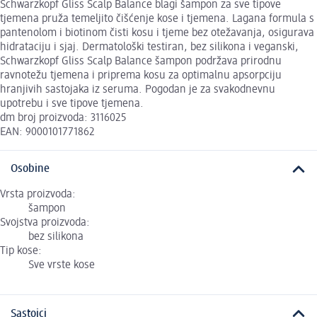
Schwarzkopf Gliss Scalp Balance blagi šampon za sve tipove
tjemena pruža temeljito čišćenje kose i tjemena. Lagana formula s
pantenolom i biotinom čisti kosu i tjeme bez otežavanja, osigurava
hidrataciju i sjaj. Dermatološki testiran, bez silikona i veganski,
Schwarzkopf Gliss Scalp Balance šampon podržava prirodnu
ravnotežu tjemena i priprema kosu za optimalnu apsorpciju
hranjivih sastojaka iz seruma. Pogodan je za svakodnevnu
upotrebu i sve tipove tjemena.
dm broj proizvoda: 3116025
EAN: 9000101771862
Osobine
Vrsta proizvoda:
šampon
Svojstva proizvoda:
bez silikona
Tip kose:
Sve vrste kose
Sastojci