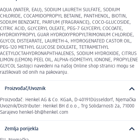
AQUA (WATER, EAU), SODIUM LAURETH SULFATE, SODIUM
CHLORIDE, COCAMIDOPROPYL BETAINE, PANTHENOL, BIOTIN,
SODIUM BENZOATE, PARFUM (FRAGRANCE), COCO-GLUCOSIDE,
CITRIC ACID, GLYCERYL OLEATE, PEG-7 GLYCERYL COCOATE,
HYDROXYPROPYL GUAR HYDROXYPROPYLTRIMONIUM CHLORIDE,
GLYCOL DISTEARATE, LAURETH-4, HYDROGENATED CASTOR OIL,
PEG-120 METHYL GLUCOSE DIOLEATE, TETRAMETHYL
ACETYLOCTAHYDRONAPHTHALENES, SODIUM HYDROXIDE, CITRUS
LIMON (LEMON) PEEL OIL, ALPHA-ISOMETHYL IONONE, PROPYLENE
GLYCOL Sastojci navedeni na našoj Online shop stranici mogu se
razlikovati od onih na pakovanju.
Proizvođač/Uvoznik
Proizvođač: Henkel AG & Co. KGaA, D-40191Düsseldorf, Njemačka
Uvoznik/Distributer: Henkel BH d.o.o., Trg Solidarnosti 2a, 71000
Sarajevo henkel-bh@henkel.com
Zemlja porijekla