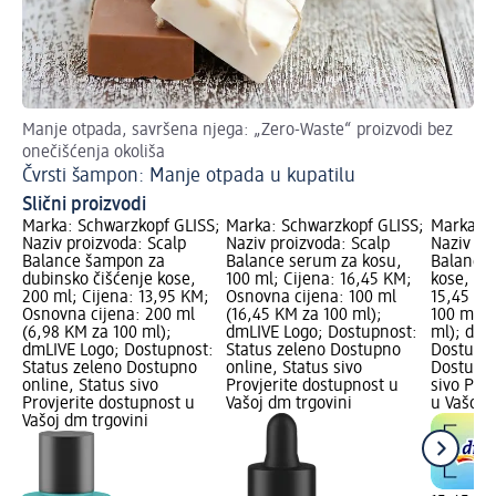
Manje otpada, savršena njega: „Zero-Waste“ proizvodi bez
Ot
onečišćenja okoliša
Rj
Čvrsti šampon: Manje otpada u kupatilu
Slični proizvodi
Marka: Schwarzkopf GLISS;
Marka: Schwarzkopf GLISS;
Marka: S
Naziv proizvoda: Scalp
Naziv proizvoda: Scalp
Naziv pr
Balance šampon za
Balance serum za kosu,
Balance 
dubinsko čišćenje kose,
100 ml; Cijena: 16,45 KM;
kose, 100
200 ml; Cijena: 13,95 KM;
Osnovna cijena: 100 ml
15,45 KM
Osnovna cijena: 200 ml
(16,45 KM za 100 ml);
100 ml (
(6,98 KM za 100 ml);
dmLIVE Logo; Dostupnost:
ml); dmL
dmLIVE Logo; Dostupnost:
Status zeleno Dostupno
Dostupno
Status zeleno Dostupno
online, Status sivo
Dostupno
online, Status sivo
Provjerite dostupnost u
sivo Pro
Provjerite dostupnost u
Vašoj dm trgovini
u Vašoj 
Vašoj dm trgovini