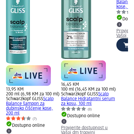
Balance 
kose, 10
Dostu
Provjeri
Vašoj dm
16,45 KM
13,95 KM
100 ml (16,45 KM za 100 ml)
200 ml (6,98 KM za 100 ml)
Schwarzkopf GLISS
Scalp
Schwarzkopf GLISS
Scalp
Balance Hidratantni serum
Balance šampon za
za kosu, 100 ml
dubinsko čišćenje kose,
(0)
200 ml
Dostupno online
(7)
Dostupno online
Provjerite dostupnost u
Vašoj dm trgovini