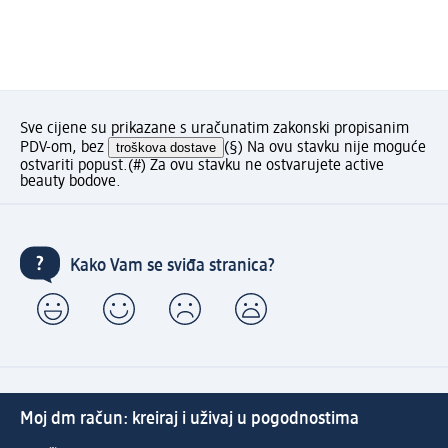
Sve cijene su prikazane s uračunatim zakonski propisanim
PDV-om, bez
troškova dostave
(§) Na ovu stavku nije moguće
ostvariti popust.
(#) Za ovu stavku ne ostvarujete active
beauty bodove.
Kako Vam se sviđa stranica?
Moj dm račun: kreiraj i uživaj u pogodnostima