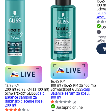
15,45 K
100 ml (
Schwarzk
Balance 
kose, 10
Dostu
Provjeri
Vašoj dm
16,45 KM
13,95 KM
100 ml (16,45 KM za 100 ml)
200 ml (6,98 KM za 100 ml)
Schwarzkopf GLISS
Scalp
Schwarzkopf GLISS
Scalp
Balance serum za kosu,
Balance šampon za
100 ml
dubinsko čišćenje kose,
(4)
200 ml
Dostupno online
(7)