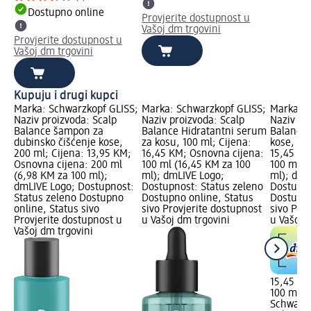
Dostupno online
Provjerite dostupnost u
Vašoj dm trgovini
Provjerite dostupnost u
Vašoj dm trgovini
Kupuju i drugi kupci
Marka: Schwarzkopf GLISS;
Marka: Schwarzkopf GLISS;
Marka: S
Naziv proizvoda: Scalp
Naziv proizvoda: Scalp
Naziv pr
Balance šampon za
Balance Hidratantni serum
Balance 
dubinsko čišćenje kose,
za kosu, 100 ml; Cijena:
kose, 100
200 ml; Cijena: 13,95 KM;
16,45 KM; Osnovna cijena:
15,45 KM
Osnovna cijena: 200 ml
100 ml (16,45 KM za 100
100 ml (
(6,98 KM za 100 ml);
ml); dmLIVE Logo;
ml); dmL
dmLIVE Logo; Dostupnost:
Dostupnost: Status zeleno
Dostupno
Status zeleno Dostupno
Dostupno online, Status
Dostupno
online, Status sivo
sivo Provjerite dostupnost
sivo Pro
Provjerite dostupnost u
u Vašoj dm trgovini
u Vašoj 
Vašoj dm trgovini
15,45 K
100 ml (
Schwarzk