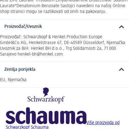
Acid*Zinc Laurate*Trisodium Ethylenediamine Disuccinate*Sodium
Laurate*Denatonium Benzoate Sastojci navedeni na našoj Online
shop stranici mogu se razlikovati od onih na pakovanju.
Proizvođač/Uvoznik
Proizvođač: Schwarzkopf & Henkel Production Europe
GmbH&Co.KG, Henkelstrasse 67, DE-40589 Düsseldorf, Njemačka
Uvoznik za BiH: Henkel BH d.o.o., Trg Solidarnosti 2a, 71 000
Sarajevo henkel-bh@henkel.com
Zemlja porijekla
EU, Njemačka
Više proizvoda od
Schwarzkopf Schauma