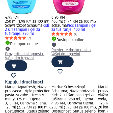
4,95 KM
6,95 KM
250 ml (1,98 KM za 100 ml)
400 ml (1,74 KM za 100 ml)
Schwarzkopf Schauma
Kids
schauma
Kids šampon i gel
2 u 1 šampon i gel za
za tuširanje, 400 ml
tuširanje, 250 ml
(4)
(2)
Dostupno online
Dostupno online
Provjerite dostupnost u
Provjerite dostupnost u
Vašoj dm trgovini
Vašoj dm trgovini
Kupuju i drugi kupci
Marka: Aquafresh; Naziv
Marka: Schwarzkopf
Marka: V
proizvoda: triple protection
Schauma; Naziv proizvoda:
proizvod
pasta za zube – fresh &
Kids 2 u 1 šampon i gel za
vlažne m
minty, 125 ml; Cijena:
tuširanje, 250 ml; Cijena:
voda, 20
3,15 KM; Osnovna cijena:
4,95 KM; Osnovna cijena:
1,25 KM;
125 ml (2,52 KM za 100 ml);
250 ml (1,98 KM za 100 ml);
20 kom. 
Dostupnost: Status zeleno
Dostupnost: Status zeleno
kom.); D