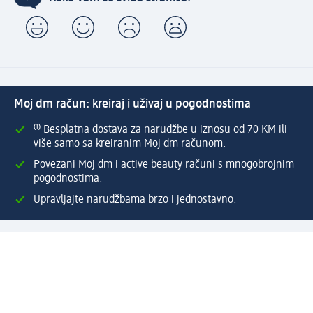
Moj dm račun: kreiraj i uživaj u pogodnostima
⁽¹⁾ Besplatna dostava za narudžbe u iznosu od 70 KM ili
više samo sa kreiranim Moj dm računom.
Povezani Moj dm i active beauty računi s mnogobrojnim
pogodnostima.
Upravljajte narudžbama brzo i jednostavno.
Kreirajte Moj dm račun
Pomoć