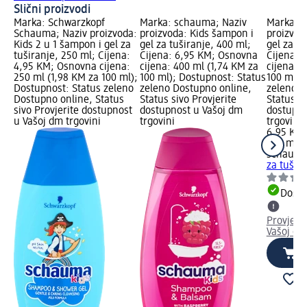
Slični proizvodi
Marka: Schwarzkopf
Marka: schauma; Naziv
Marka: 
Schauma; Naziv proizvoda:
proizvoda: Kids šampon i
proizvod
Kids 2 u 1 šampon i gel za
gel za tuširanje, 400 ml;
gel za tu
tuširanje, 250 ml; Cijena:
Cijena: 6,95 KM; Osnovna
Cijena: 
4,95 KM; Osnovna cijena:
cijena: 400 ml (1,74 KM za
cijena: 
250 ml (1,98 KM za 100 ml);
100 ml); Dostupnost: Status
100 ml);
Dostupnost: Status zeleno
zeleno Dostupno online,
zeleno D
Dostupno online, Status
Status sivo Provjerite
Status si
sivo Provjerite dostupnost
dostupnost u Vašoj dm
dostupno
u Vašoj dm trgovini
trgovini
trgovini
6,95 KM
400 ml (
schaum
za tušir
Dostu
Provjeri
Vašoj dm