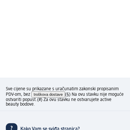
Sve cijene su prikazane s uračunatim zakonski propisanim
PDV-om, bez
troškova dostave
(§) Na ovu stavku nije moguće
ostvariti popust.
(#) Za ovu stavku ne ostvarujete active
beauty bodove.
Kako Vam se sviđa stranica?