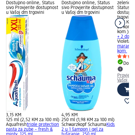
Dostupno online, Status
Dostupno online, Status
zeleno D
sivo Provjerite dostupnost
sivo Provjerite dostupnost
Status si
u Vašoj dm trgovini
u Vašoj dm trgovini
dostupno
trgovini
1,25 KM
20 kom. 
kom.)
+ 2 dodat
Violeta
do
maramice
kom.
Dostu
Provjeri
Vašoj dm
3,15 KM
4,95 KM
125 ml (2,52 KM za 100 ml)
250 ml (1,98 KM za 100 ml)
Aquafresh
triple protection
Schwarzkopf Schauma
Kids
pasta za zube – fresh &
2 u 1 šampon i gel za
minty, 125 ml
tuširanje, 250 ml