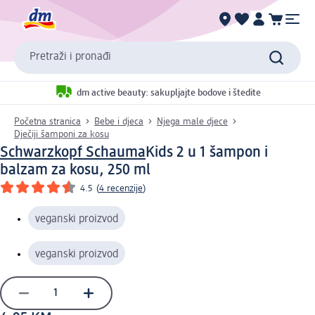
Pretraži i pronađi
dm active beauty: sakupljajte bodove i štedite
Početna stranica
Bebe i djeca
Njega male djece
Dječiji šamponi za kosu
Schwarzkopf Schauma
Kids 2 u 1 šampon i
balzam za kosu, 250 ml
4.5
(
4 recenzije
)
veganski proizvod
veganski proizvod