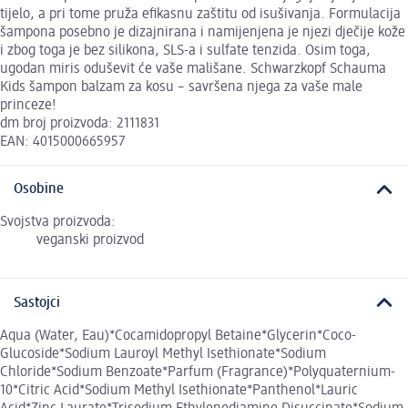
tijelo, a pri tome pruža efikasnu zaštitu od isušivanja. Formulacija
šampona posebno je dizajnirana i namijenjena je njezi dječije kože
i zbog toga je bez silikona, SLS-a i sulfate tenzida. Osim toga,
ugodan miris oduševit će vaše mališane. Schwarzkopf Schauma
Kids šampon balzam za kosu – savršena njega za vaše male
princeze!
dm broj proizvoda: 2111831
EAN: 4015000665957
Osobine
Svojstva proizvoda:
veganski proizvod
Sastojci
Aqua (Water, Eau)*Cocamidopropyl Betaine*Glycerin*Coco-
Glucoside*Sodium Lauroyl Methyl Isethionate*Sodium
Chloride*Sodium Benzoate*Parfum (Fragrance)*Polyquaternium-
10*Citric Acid*Sodium Methyl Isethionate*Panthenol*Lauric