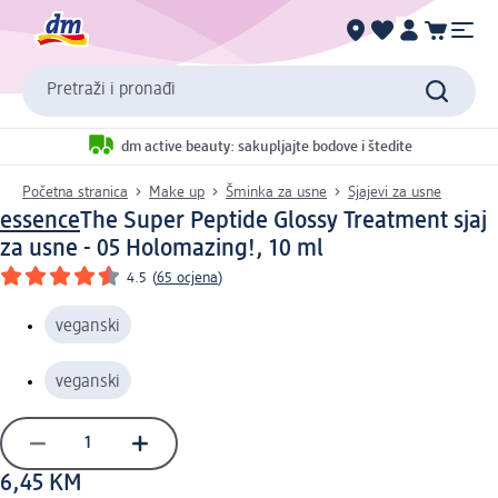
Pretraži i pronađi
dm active beauty: sakupljajte bodove i štedite
Početna stranica
Make up
Šminka za usne
Sjajevi za usne
essence
The Super Peptide Glossy Treatment sjaj
za usne - 05 Holomazing!, 10 ml
4.5
(
65 ocjena
)
veganski
veganski
6,45 KM