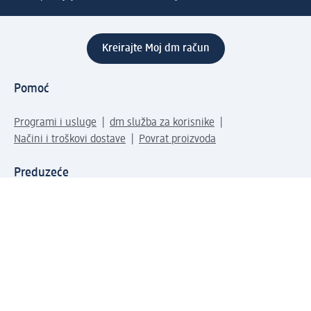
Kreirajte Moj dm račun
Pomoć
Programi i usluge
dm služba za korisnike
Načini i troškovi dostave
Povrat proizvoda
Preduzeće
O nama
Odgovornost
Karijera
PR i mediji
Svijet proizvoda
dm Svijet