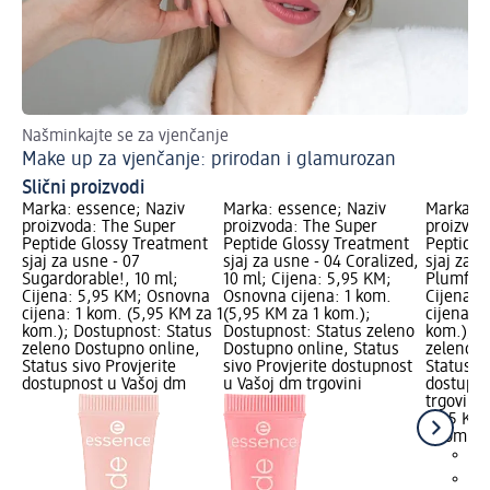
Našminkajte se za vjenčanje
Po
Make up za vjenčanje: prirodan i glamurozan
Sj
Slični proizvodi
Marka: essence; Naziv
Marka: essence; Naziv
Marka: e
proizvoda: The Super
proizvoda: The Super
proizvod
Peptide Glossy Treatment
Peptide Glossy Treatment
Peptide 
sjaj za usne - 07
sjaj za usne - 04 Coralized,
sjaj za u
Sugardorable!, 10 ml;
10 ml; Cijena: 5,95 KM;
Plumfect
Cijena: 5,95 KM; Osnovna
Osnovna cijena: 1 kom.
Cijena: 
cijena: 1 kom. (5,95 KM za 1
(5,95 KM za 1 kom.);
cijena: 1
kom.); Dostupnost: Status
Dostupnost: Status zeleno
kom.); D
zeleno Dostupno online,
Dostupno online, Status
zeleno D
Status sivo Provjerite
sivo Provjerite dostupnost
Status si
dostupnost u Vašoj dm
u Vašoj dm trgovini
dostupno
trgovini
5,95 KM
1 kom. (