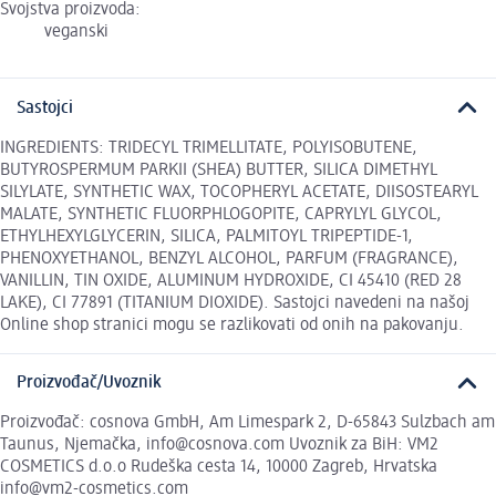
Svojstva proizvoda:
veganski
Sastojci
INGREDIENTS: TRIDECYL TRIMELLITATE, POLYISOBUTENE,
BUTYROSPERMUM PARKII (SHEA) BUTTER, SILICA DIMETHYL
SILYLATE, SYNTHETIC WAX, TOCOPHERYL ACETATE, DIISOSTEARYL
MALATE, SYNTHETIC FLUORPHLOGOPITE, CAPRYLYL GLYCOL,
ETHYLHEXYLGLYCERIN, SILICA, PALMITOYL TRIPEPTIDE-1,
PHENOXYETHANOL, BENZYL ALCOHOL, PARFUM (FRAGRANCE),
VANILLIN, TIN OXIDE, ALUMINUM HYDROXIDE, CI 45410 (RED 28
LAKE), CI 77891 (TITANIUM DIOXIDE). Sastojci navedeni na našoj
Online shop stranici mogu se razlikovati od onih na pakovanju.
Proizvođač/Uvoznik
Proizvođač: cosnova GmbH, Am Limespark 2, D-65843 Sulzbach am
Taunus, Njemačka, info@cosnova.com Uvoznik za BiH: VM2
COSMETICS d.o.o Rudeška cesta 14, 10000 Zagreb, Hrvatska
info@vm2-cosmetics.com