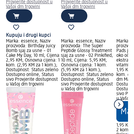
Provjerite dostupnost u
Provjerite dostupnost u
Vašoj dm trgovini
Vašoj dm trgovini
Kupuju i drugi kupci
Marka: essence; Naziv
Marka: essence; Naziv
Marka: B
proizvoda: Birthday Juicy
proizvoda: The Super
proizvod
Bomb sjaj za usne – 01
Peptide Glossy Treatment
Pads jas
Cake My Day, 10 ml; Cijena:
sjaj za usne - 02 Pinkified,
oko očiju
2,95 KM; Osnovna cijena: 1
10 ml; Cijena: 5,95 KM;
ekstrakt 
kom. (2,95 KM za 1 kom.);
Osnovna cijena: 1 kom.
vitamin 
Dostupnost: Status zeleno
(5,95 KM za 1 kom.);
1,95 KM;
Dostupno online, Status
Dostupnost: Status zeleno
kom. (0,
sivo Provjerite dostupnost
Dostupno online, Status
dm Mark
u Vašoj dm trgovini
sivo Provjerite dostupnost
Dostupno
u Vašoj dm trgovini
Dostupno
sivo Pro
u Vašoj 
1,95 KM
2 kom. (