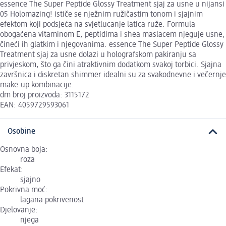
essence The Super Peptide Glossy Treatment sjaj za usne u nijansi
05 Holomazing! ističe se nježnim ružičastim tonom i sjajnim
efektom koji podsjeća na svjetlucanje latica ruže. Formula
obogaćena vitaminom E, peptidima i shea maslacem njeguje usne,
čineći ih glatkim i njegovanima. essence The Super Peptide Glossy
Treatment sjaj za usne dolazi u holografskom pakiranju sa
privjeskom, što ga čini atraktivnim dodatkom svakoj torbici. Sjajna
završnica i diskretan shimmer idealni su za svakodnevne i večernje
make-up kombinacije.
dm broj proizvoda: 3115172
EAN: 4059729593061
Osobine
Osnovna boja:
roza
Efekat:
sjajno
Pokrivna moć:
lagana pokrivenost
Djelovanje:
njega