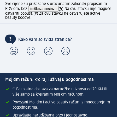
Sve cijene su prikazane s uračunatim zakonski propisanim
PDV-om, bez
troškova dostave
(§) Na ovu stavku nije moguće
ostvariti popust.
(#) Za ovu stavku ne ostvarujete active
beauty bodove.
Kako Vam se sviđa stranica?
Moj dm račun: kreiraj i uživaj u pogodnostima
⁽¹⁾ Besplatna dostava za narudžbe u iznosu od 70 KM ili
više samo sa kreiranim Moj dm računom.
Povezani Moj dm i active beauty računi s mnogobrojnim
pogodnostima.
Upravljajte narudžbama brzo i jednostavno.