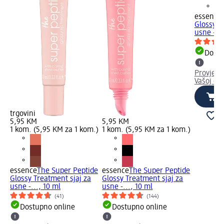
essence
Glossy T
usne -...
Dostu
Provjeri
Vašoj dm
trgovini
5,95 KM
5,95 KM
1 kom. (5,95 KM za 1 kom.)
1 kom. (5,95 KM za 1 kom.)
essence
The Super Peptide
essence
The Super Peptide
Glossy Treatment sjaj za
Glossy Treatment sjaj za
usne -..., 10 ml
usne -..., 10 ml
(41)
(144)
Dostupno online
Dostupno online