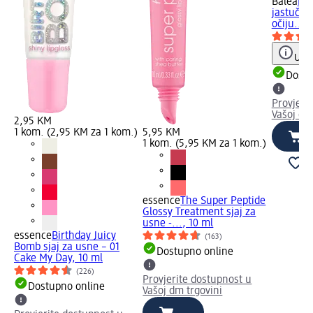
Balea
Hyd
jastučići
očiju...,
Uput
Dostu
Provjeri
Vašoj dm
2,95 KM
1 kom. (2,95 KM za 1 kom.)
5,95 KM
1 kom. (5,95 KM za 1 kom.)
essence
The Super Peptide
Glossy Treatment sjaj za
usne -..., 10 ml
essence
Birthday Juicy
(163)
Bomb sjaj za usne – 01
Dostupno online
Cake My Day, 10 ml
(226)
Provjerite dostupnost u
Dostupno online
Vašoj dm trgovini