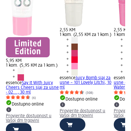
2,55 KM
2,55 KM
1 kom. (2,55 KM za 1 kom.)
1 kom. (
5,95 KM
1 kom. (5,95 KM za 1 kom.)
essence
Juicy Bomb sjaj za
essence
usne – 101 Lovely Litchi, 10
usne – 1
essence
Say It With Juicy
ml
Watermel
Cheers Cheers sjaj za usne
- 02..., 30 ml
(308)
(6)
Dostupno online
Dostu
Dostupno online
Provjerite dostupnost u
Provjeri
Vašoj dm trgovini
Vašoj dm
Provjerite dostupnost u
Vašoj dm trgovini