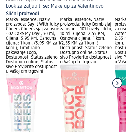
Ovako će uspjeti savršeni look za Dan ljubavi
Na
Look za zaljubiti se: Make up za Valentinovo
Ma
Slični proizvodi
Marka: essence; Naziv
Marka: essence; Naziv
Marka: e
proizvoda: Say It With Juicy
proizvoda: Juicy Bomb sjaj
proizvod
Cheers Cheers sjaj za usne
za usne – 101 Lovely Litchi,
za usne 
- 02 Cake My Day!, 30 ml;
10 ml; Cijena: 2,55 KM;
Watermel
Cijena: 5,95 KM; Osnovna
Osnovna cijena: 1 kom.
2,55 KM;
cijena: 1 kom. (5,95 KM za 1
(2,55 KM za 1 kom.);
kom. (2,
kom.); Limitirano
Dostupnost: Status zeleno
Dostupno
pakovanje Logo;
Dostupno online, Status
Dostupno
Dostupnost: Status zeleno
sivo Provjerite dostupnost
sivo Pro
Dostupno online, Status
u Vašoj dm trgovini
u Vašoj 
sivo Provjerite dostupnost
u Vašoj dm trgovini