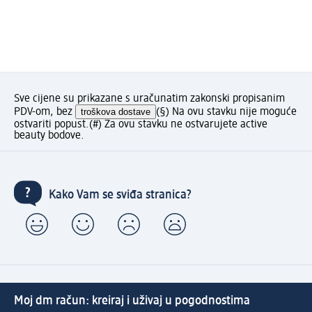
Sve cijene su prikazane s uračunatim zakonski propisanim
PDV-om, bez
troškova dostave
(§) Na ovu stavku nije moguće
ostvariti popust.
(#) Za ovu stavku ne ostvarujete active
beauty bodove.
Kako Vam se sviđa stranica?
Moj dm račun: kreiraj i uživaj u pogodnostima