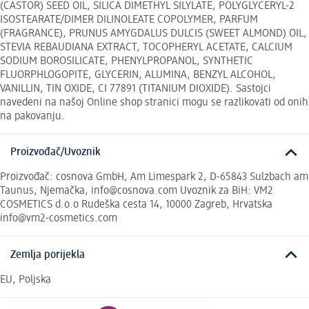
(CASTOR) SEED OIL, SILICA DIMETHYL SILYLATE, POLYGLYCERYL-2
ISOSTEARATE/DIMER DILINOLEATE COPOLYMER, PARFUM
(FRAGRANCE), PRUNUS AMYGDALUS DULCIS (SWEET ALMOND) OIL,
STEVIA REBAUDIANA EXTRACT, TOCOPHERYL ACETATE, CALCIUM
SODIUM BOROSILICATE, PHENYLPROPANOL, SYNTHETIC
FLUORPHLOGOPITE, GLYCERIN, ALUMINA, BENZYL ALCOHOL,
VANILLIN, TIN OXIDE, CI 77891 (TITANIUM DIOXIDE). Sastojci
navedeni na našoj Online shop stranici mogu se razlikovati od onih
na pakovanju.
Proizvođač/Uvoznik
Proizvođač: cosnova GmbH, Am Limespark 2, D-65843 Sulzbach am
Taunus, Njemačka, info@cosnova.com Uvoznik za BiH: VM2
COSMETICS d.o.o Rudeška cesta 14, 10000 Zagreb, Hrvatska
info@vm2-cosmetics.com
Zemlja porijekla
EU, Poljska