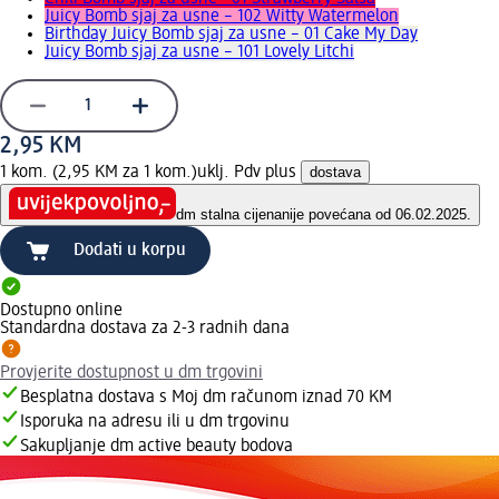
Juicy Bomb sjaj za usne – 102 Witty Watermelon
Birthday Juicy Bomb sjaj za usne – 01 Cake My Day
Juicy Bomb sjaj za usne – 101 Lovely Litchi
2,95 KM
1 kom. (2,95 KM za 1 kom.)
uklj. Pdv plus
dostava
dm stalna cijena
nije povećana od 06.02.2025.
Dodati u korpu
Dostupno online
Standardna dostava za 2-3 radnih dana
Provjerite dostupnost u dm trgovini
Besplatna dostava s Moj dm računom iznad 70 KM
Isporuka na adresu ili u dm trgovinu
Sakupljanje dm active beauty bodova