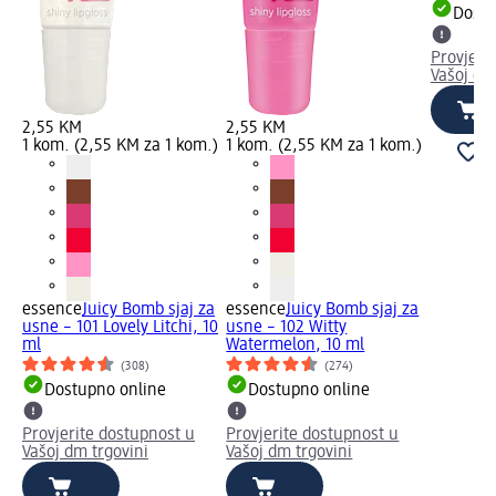
Dostu
Provjeri
Vašoj dm
2,55 KM
2,55 KM
1 kom. (2,55 KM za 1 kom.)
1 kom. (2,55 KM za 1 kom.)
essence
Juicy Bomb sjaj za
essence
Juicy Bomb sjaj za
usne – 101 Lovely Litchi, 10
usne – 102 Witty
ml
Watermelon, 10 ml
(308)
(274)
Dostupno online
Dostupno online
Provjerite dostupnost u
Provjerite dostupnost u
Vašoj dm trgovini
Vašoj dm trgovini