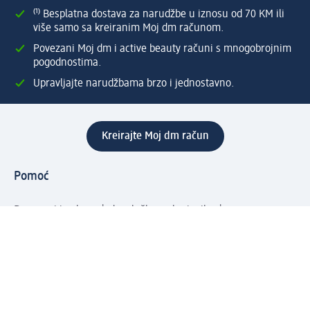
⁽¹⁾ Besplatna dostava za narudžbe u iznosu od 70 KM ili
više samo sa kreiranim Moj dm računom.
Povezani Moj dm i active beauty računi s mnogobrojnim
pogodnostima.
Upravljajte narudžbama brzo i jednostavno.
Kreirajte Moj dm račun
Pomoć
Programi i usluge
dm služba za korisnike
Načini i troškovi dostave
Povrat proizvoda
Preduzeće
O nama
Odgovornost
Karijera
PR i mediji