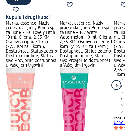
Kupuju i drugi kupci
Marka: essence; Naziv
Marka: essence; Naziv
Marka: e
proizvoda: Juicy Bomb sjaj
proizvoda: Juicy Bomb sjaj
proizvod
za usne – 101 Lovely Litchi,
za usne – 102 Witty
za usne 
10 ml; Cijena: 2,55 KM;
Watermelon, 10 ml; Cijena:
ml; Cije
Osnovna cijena: 1 kom.
2,55 KM; Osnovna cijena: 1
Osnovna 
(2,55 KM za 1 kom.);
kom. (2,55 KM za 1 kom.);
(2,55 KM
Dostupnost: Status zeleno
Dostupnost: Status zeleno
Dostupno
Dostupno online, Status
Dostupno online, Status
Dostupno
sivo Provjerite dostupnost
sivo Provjerite dostupnost
sivo Pro
u Vašoj dm trgovini
u Vašoj dm trgovini
u Vašoj 
2,55 KM
1 kom. (
essence
usne - 0