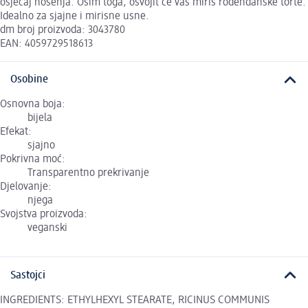
osjećaj nošenja. Osim toga, osvojit će vas miris rođendanske torte.
Idealno za sjajne i mirisne usne.
dm broj proizvoda: 3043780
EAN: 4059729518613
Osobine
Osnovna boja:
bijela
Efekat:
sjajno
Pokrivna moć:
Transparentno prekrivanje
Djelovanje:
njega
Svojstva proizvoda:
veganski
Sastojci
INGREDIENTS: ETHYLHEXYL STEARATE, RICINUS COMMUNIS