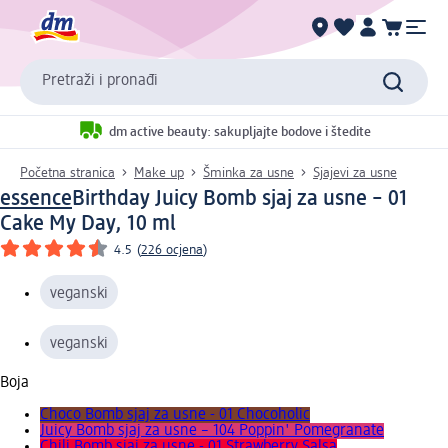
Pretraži i pronađi
dm active beauty: sakupljajte bodove i štedite
Početna stranica
Make up
Šminka za usne
Sjajevi za usne
essence
Birthday Juicy Bomb sjaj za usne – 01
Cake My Day, 10 ml
4.5
(
226 ocjena
)
veganski
veganski
Boja
Choco Bomb sjaj za usne - 01 Chocoholic
Juicy Bomb sjaj za usne – 104 Poppin' Pomegranate
Chili Bomb sjaj za usne - 01 Strawberry Salsa