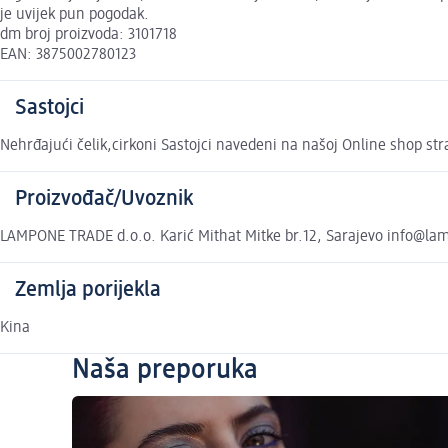
je uvijek pun pogodak.
dm broj proizvoda: 3101718
EAN: 3875002780123
Sastojci
Nehrđajući čelik,cirkoni Sastojci navedeni na našoj Online shop str
Proizvođač/Uvoznik
LAMPONE TRADE d.o.o. Karić Mithat Mitke br.12, Sarajevo info@la
Zemlja porijekla
Kina
Naša preporuka