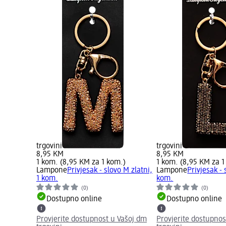
trgovini
trgovini
8,95 KM
8,95 KM
1 kom. (8,95 KM za 1 kom.)
1 kom. (8,95 KM za 1
Lampone
Privjesak - slovo M zlatni,
Lampone
Privjesak - 
1 kom.
kom.
(0)
(0)
Dostupno online
Dostupno online
Provjerite dostupnost u Vašoj dm
Provjerite dostupnos