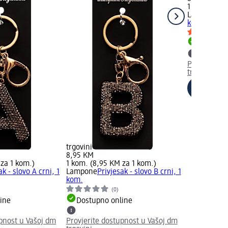
1 kom. (8,9
Lampone
Pri
kom.
Dostupno
Provjerite 
trgovini
trgovini
8,95 KM
 za 1 kom.)
1 kom. (8,95 KM za 1 kom.)
ak - slovo A crni, 1
Lampone
Privjesak - slovo B crni, 1
kom.
(0)
ine
Dostupno online
upnost u Vašoj dm
Provjerite dostupnost u Vašoj dm