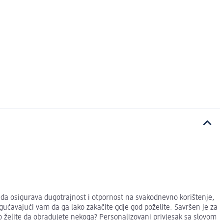
ada osigurava dugotrajnost i otpornost na svakodnevno korištenje,
gućavajući vam da ga lako zakačite gdje god poželite. Savršen je za
no želite da obradujete nekoga? Personalizovani privjesak sa slovom