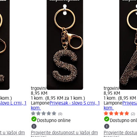
trgovini
trgovini
8,95 KM
8,95 KM
 kom.)
1 kom. (8,95 KM za 1 kom.)
1 kom. (8,95 KM
slovo L crni, 1
Lampone
Privjesak - slovo S crni, 1
Lampone
Privjes
kom.
kom.
(0)
(2)
Dostupno online
Dostupno onl
t u Vašoj dm
Provjerite dostupnost u Vašoj dm
Provjerite dost