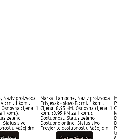
 Naziv proizvoda:
Marka: Lampone; Naziv proizvoda:
Marka: Lamp
 A crni, 1 kom.;
Privjesak - slovo B crni, 1 kom.;
Privjesak - 
 Osnovna cijena: 1
Cijena: 8,95 KM; Osnovna cijena: 1
Cijena: 8,9
a 1 kom.);
kom. (8,95 KM za 1 kom.);
kom. (8,95 
tus zeleno
Dostupnost: Status zeleno
Dostupnost:
, Status sivo
Dostupno online, Status sivo
Dostupno on
upnost u Vašoj dm
Provjerite dostupnost u Vašoj dm
Provjerite 
trgovini
8,95 KM