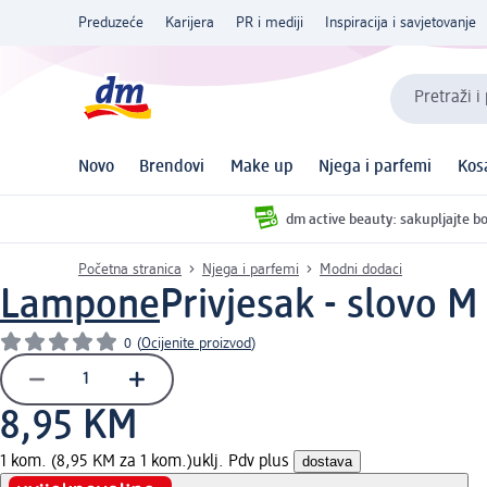
Preduzeće
Karijera
PR i mediji
Inspiracija i savjetovanje
Pretraži i
Novo
Brendovi
Make up
Njega i parfemi
Kos
dm active beauty: sakupljajte bo
Početna stranica
Njega i parfemi
Modni dodaci
Lampone
Privjesak - slovo M
0
(
Ocijenite proizvod
)
8,95 KM
1 kom. (8,95 KM za 1 kom.)
uklj. Pdv plus
dostava