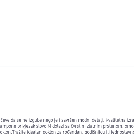
čeve da se ne izgube nego je i savršen modni detalj. Kvalitetna izr
, Lampone privjesak slovo M dolazi sa čvrstim zlatnim prstenom, omo
 poklon.Tražite idealan poklon za rođendan, godišnjicu ili jednostav