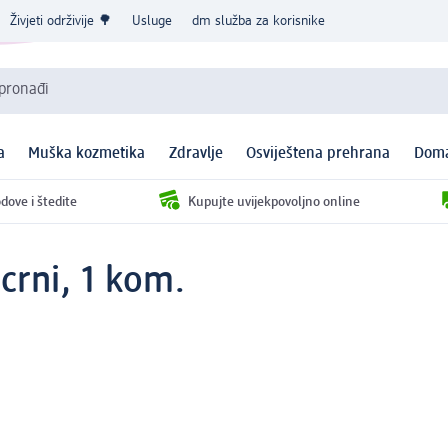
Živjeti održivije 🌳
Usluge
dm služba za korisnike
 pronađi
a
Muška kozmetika
Zdravlje
Osviještena prehrana
Doma
dove i štedite
Kupujte uvijekpovoljno online
 crni, 1 kom.