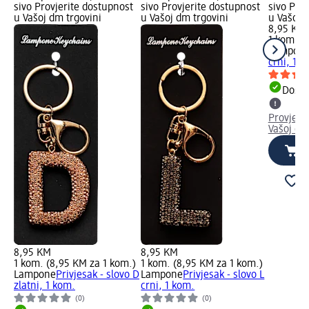
sivo Provjerite dostupnost
sivo Provjerite dostupnost
sivo Pro
u Vašoj dm trgovini
u Vašoj dm trgovini
u Vašoj 
8,95 KM
1 kom. (
Lampon
crni, 1 k
Dostu
Provjeri
Vašoj dm
8,95 KM
8,95 KM
1 kom. (8,95 KM za 1 kom.)
1 kom. (8,95 KM za 1 kom.)
Lampone
Privjesak - slovo D
Lampone
Privjesak - slovo L
zlatni, 1 kom.
crni, 1 kom.
(0)
(0)