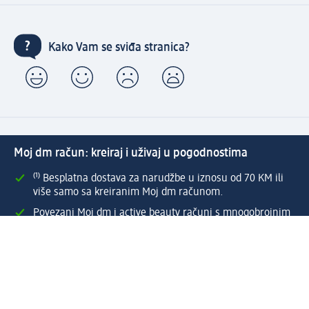
Kako Vam se sviđa stranica?
Moj dm račun: kreiraj i uživaj u pogodnostima
⁽¹⁾ Besplatna dostava za narudžbe u iznosu od 70 KM ili
više samo sa kreiranim Moj dm računom.
Povezani Moj dm i active beauty računi s mnogobrojnim
pogodnostima.
Upravljajte narudžbama brzo i jednostavno.
Kreirajte Moj dm račun