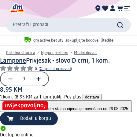
Pretraži i pronađi
dm active beauty: sakupljajte bodove i štedite
Početna stranica
Njega i parfemi
Modni dodaci
Lampone
Privjesak - slovo D crni, 1 kom.
0
(
Ocijenite proizvod
)
8,95 KM
1 kom. (8,95 KM za 1 kom.)
uklj. Pdv plus
dostava
dm stalna cijena
nije povećana od 26.08.2025.
Dodati u korpu
Dostupno online