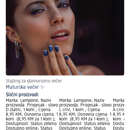
Stajling za glamuroznu večer
Maturska večer ✨
Slični proizvodi
Marka: Lampone; Naziv
Marka: Lampone; Naziv
Marka: 
proizvoda: Privjesak - slovo
proizvoda: Privjesak - slovo
proizvoda
D zlatni, 1 kom.; Cijena:
L crni, 1 kom.; Cijena:
A crni, 1
8,95 KM; Osnovna cijena: 1
8,95 KM; Osnovna cijena: 1
8,95 KM;
kom. (8,95 KM za 1 kom.);
kom. (8,95 KM za 1 kom.);
kom. (8,
Dostupnost: Status zeleno
Dostupnost: Status zeleno
Dostupno
Dostupno online, Status
Dostupno online, Status
Dostupno