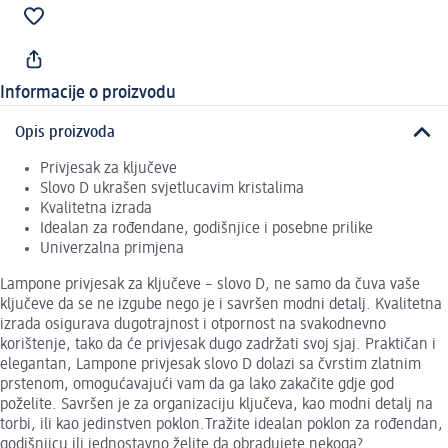
Informacije o proizvodu
Opis proizvoda
Privjesak za ključeve
Slovo D ukrašen svjetlucavim kristalima
Kvalitetna izrada
Idealan za rođendane, godišnjice i posebne prilike
Univerzalna primjena
Lampone privjesak za ključeve – slovo D, ne samo da čuva vaše
ključeve da se ne izgube nego je i savršen modni detalj. Kvalitetna
izrada osigurava dugotrajnost i otpornost na svakodnevno
korištenje, tako da će privjesak dugo zadržati svoj sjaj. Praktičan i
elegantan, Lampone privjesak slovo D dolazi sa čvrstim zlatnim
prstenom, omogućavajući vam da ga lako zakačite gdje god
poželite. Savršen je za organizaciju ključeva, kao modni detalj na
torbi, ili kao jedinstven poklon.Tražite idealan poklon za rođendan,
godišnjicu ili jednostavno želite da obradujete nekoga?